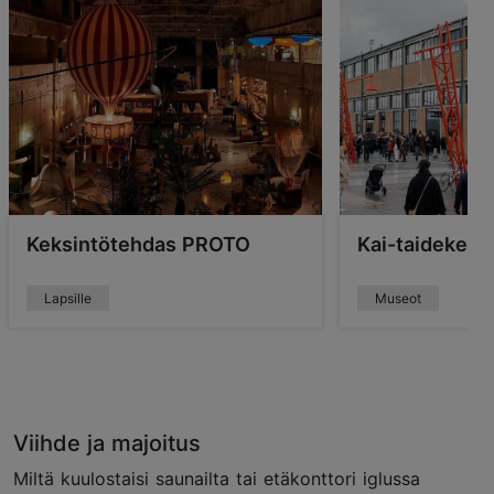
Keksintötehdas PROTO
Kai-taidekesk
Lapsille
Museot
Viihde ja majoitus
Miltä kuulostaisi saunailta tai etäkonttori iglussa