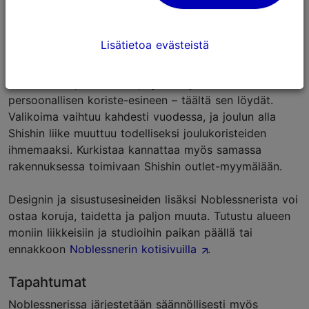
Ostokset
Shishi
on virolais-norjalainen sisustusbrändi, jonka
Lisätietoa evästeistä
vaikuttava myymälä pursuaa mitä
mielikuvituksellisimpia sisustustarvikkeita. Tarvitsit
sitten vaasin, tekokasvin, kynttilänjalan tai
persoonallisen koriste-esineen – täältä sen löydät.
Valikoima vaihtuu kahdesti vuodessa, ja joulun alla
Shishin liike muuttuu todelliseksi joulukoristeiden
ihmemaaksi. Kurkistaa kannattaa myös samassa
rakennuksessa toimivaan Shishin outlet-myymälään.
Designin ja sisustusesineiden lisäksi Noblessnerista voi
ostaa koruja, taidetta ja paljon muuta. Tutustu alueen
moniin liikkeisiin ja studioihin paikan päällä tai
ennakkoon
Noblessnerin kotisivuilla
.
Tapahtumat
Noblessnerissa järjestetään säännöllisesti myös