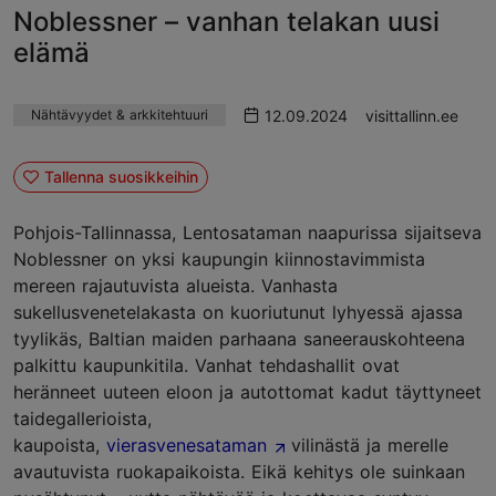
Noblessner – vanhan telakan uusi
elämä
12.09.2024
visittallinn.ee
Nähtävyydet & arkkitehtuuri
Tallenna suosikkeihin
Pohjois-Tallinnassa, Lentosataman naapurissa sijaitseva
Noblessner on yksi kaupungin kiinnostavimmista
mereen rajautuvista alueista. Vanhasta
sukellusvenetelakasta on kuoriutunut lyhyessä ajassa
tyylikäs, Baltian maiden parhaana saneerauskohteena
palkittu kaupunkitila. Vanhat tehdashallit ovat
heränneet uuteen eloon ja autottomat kadut täyttyneet
taidegallerioista,
kaupoista,
vierasvenesataman
vilinästä ja merelle
avautuvista ruokapaikoista. Eikä kehitys ole suinkaan