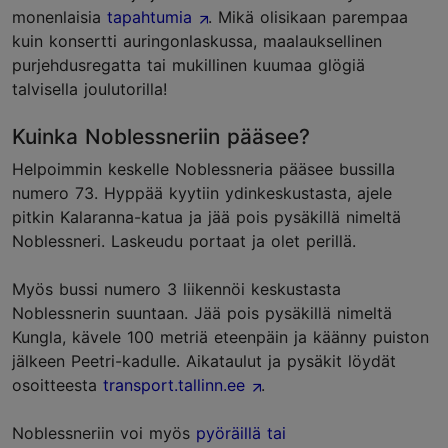
monenlaisia
tapahtumia
. Mikä olisikaan parempaa
kuin konsertti auringonlaskussa, maalauksellinen
purjehdusregatta tai mukillinen kuumaa glögiä
talvisella joulutorilla!
Kuinka Noblessneriin pääsee?
Helpoimmin keskelle Noblessneria pääsee bussilla
numero 73. Hyppää kyytiin ydinkeskustasta, ajele
pitkin Kalaranna-katua ja jää pois pysäkillä nimeltä
Noblessneri. Laskeudu portaat ja olet perillä.
Myös bussi numero 3 liikennöi keskustasta
Noblessnerin suuntaan. Jää pois pysäkillä nimeltä
Kungla, kävele 100 metriä eteenpäin ja käänny puiston
jälkeen Peetri-kadulle. Aikataulut ja pysäkit löydät
osoitteesta
transport.tallinn.ee
.
Noblessneriin voi myös
pyöräillä tai