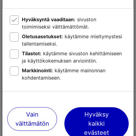
Hyväksyntä vaaditaan:
sivuston
toimimiseksi välttämättömät.
Oletusasetukset:
käytämme mieltymystesi
tallentamiseksi.
Tilastot:
käytämme sivuston kehittämiseen
ja käyttökokemuksen arviointiin.
Markkinointi:
käytämme mainonnan
kohdentamiseen.
Olutravintola Põhjala Tap
Ravintola 180
Room ja panimo
Diether
Ravintolat
Ravintolat
Vain
Hyväksy
välttämätön
kaikki
evästeet