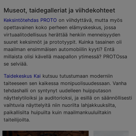
Museot, taidegalleriat ja viihdekohteet
Keksintötehdas PROTO
on viihdyttävä, mutta myös
opettavainen koko perheen elämyskeskus, jossa
virtuaalitodellisuus herättää henkiin menneisyyden
suuret keksinnöt ja prototyypit. Kuinka tasainen oli
maailman ensimmäisen automobiilin kyyti? Entä
millaista olisi kävellä maapallon ytimessä? PROTOssa
se selviää.
Taidekeskus Kai
kutsuu tutustumaan moderniin
taiteeseen sen kaikessa monipuolisuudessaan. Vanha
tehdashalli on syntynyt uudelleen huipputason
näyttelytiloiksi ja auditorioksi, ja esillä on säännöllisesti
vaihtuvia näyttelyitä niin nuorilta lahjakkuuksilta,
paikallisilta huipuilta kuin maailmankuuluiltakin
taiteilijoilta.