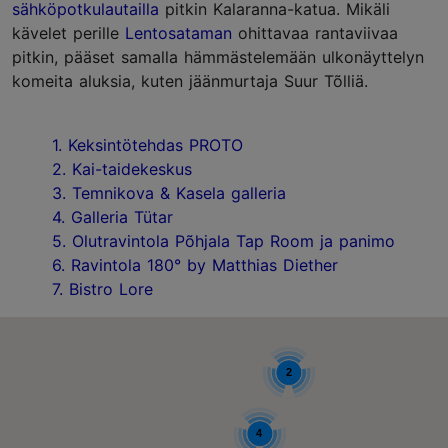
sähköpotkulautailla
pitkin Kalaranna-katua. Mikäli
kävelet perille
Lentosataman
ohittavaa rantaviivaa
pitkin, pääset samalla hämmästelemään ulkonäyttelyn
komeita aluksia, kuten jäänmurtaja Suur Tõlliä.
1. Keksintötehdas PROTO
2. Kai-taidekeskus
3. Temnikova & Kasela galleria
4. Galleria Tütar
5. Olutravintola Põhjala Tap Room ja panimo
6. Ravintola 180° by Matthias Diether
7. Bistro Lore
2
4