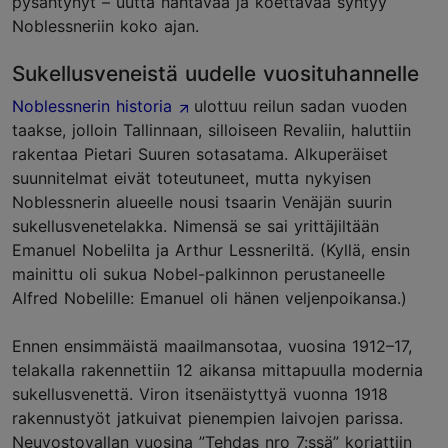
pysähtynyt – uutta nähtävää ja koettavaa syntyy
Noblessneriin koko ajan.
Sukellusveneistä uudelle vuosituhannelle
Noblessnerin historia
ulottuu reilun sadan vuoden
taakse, jolloin Tallinnaan, silloiseen Revaliin, haluttiin
rakentaa Pietari Suuren sotasatama. Alkuperäiset
suunnitelmat eivät toteutuneet, mutta nykyisen
Noblessnerin alueelle nousi tsaarin Venäjän suurin
sukellusvenetelakka. Nimensä se sai yrittäjiltään
Emanuel Nobelilta ja Arthur Lessneriltä. (Kyllä, ensin
mainittu oli sukua Nobel-palkinnon perustaneelle
Alfred Nobelille: Emanuel oli hänen veljenpoikansa.)
Ennen ensimmäistä maailmansotaa, vuosina 1912–17,
telakalla rakennettiin 12 aikansa mittapuulla modernia
sukellusvenettä. Viron itsenäistyttyä vuonna 1918
rakennustyöt jatkuivat pienempien laivojen parissa.
Neuvostovallan vuosina ”Tehdas nro 7:ssä” korjattiin