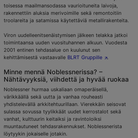
toisessa maailmansodassa vaurioituneita laivoja,
rakennettiin aluksia merivoimille sekä remontoitiin
troolareita ja satamissa käytettäviä metallirakenteita.
Viron uudelleenitsenäistymisen jälkeen telakka jatkoi
toimintaansa uuden vuosituhannen alkuun. Vuodesta
2001 entinen tehdasalue on kuulunut sen
kehittämisestä vastaavalle
BLRT Gruppille
.
Minne mennä Noblessnerissa? –
Nähtävyyksiä, viihdettä ja hyvää ruokaa
Noblessner hurmaa uskaliaan omaperäisellä,
värikkäällä sekä uutta ja vanhaa rouheasti
yhdistelevällä arkkitehtuurillaan. Vierekkäin seisovat
sulassa sovussa tyylikkäät uudet kerrostalot sekä
vanhat, kulttuurin keitaiksi ja ravintoloiksi
muuntautuneet tehdasrakennukset. Noblessnerista
löytyykin jokaiselle jotakin.