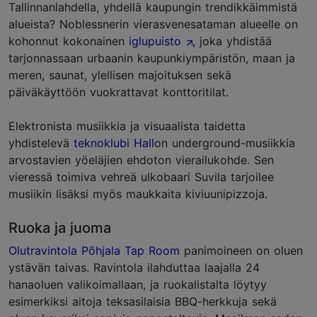
Tallinnanlahdella, yhdellä kaupungin trendikkäimmistä
alueista? Noblessnerin vierasvenesataman alueelle on
kohonnut kokonainen
iglupuisto
, joka yhdistää
tarjonnassaan urbaanin kaupunkiympäristön, maan ja
meren, saunat, ylellisen majoituksen sekä
päiväkäyttöön vuokrattavat konttoritilat.
Elektronista musiikkia ja visuaalista taidetta
yhdistelevä
teknoklubi Hall
on underground-musiikkia
arvostavien yöeläjien ehdoton vierailukohde. Sen
vieressä toimiva vehreä ulkobaari Suvila tarjoilee
musiikin lisäksi myös maukkaita kiviuunipizzoja.
Ruoka ja juoma
Olutravintola Põhjala Tap Room
panimoineen on oluen
ystävän taivas. Ravintola ilahduttaa laajalla 24
hanaoluen valikoimallaan, ja ruokalistalta löytyy
esimerkiksi aitoja teksasilaisia BBQ-herkkuja sekä