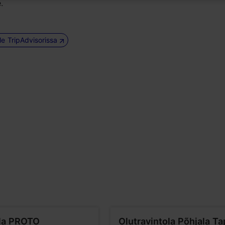
.
le TripAdvisorissa
la PROTO
Olutravintola Põhjala Ta