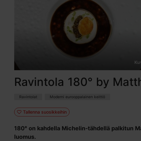
Ku
Ravintola 180° by Matt
Ravintolat
Moderni eurooppalainen keittiö
Tallenna suosikkeihin
180° on kahdella Michelin-tähdellä palkitun 
luomus.