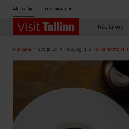
Matkailija
Professional
Näe ja koe
Matkailija
Syö ja juo
Kaupungilla
Kaikki ravintolat ja