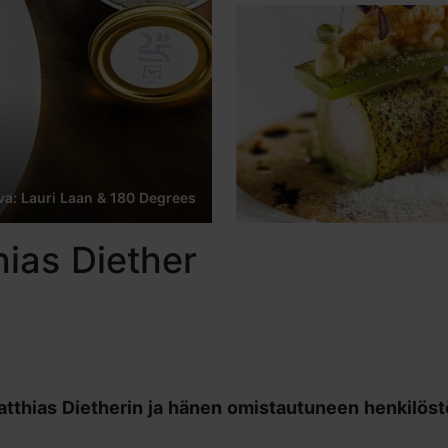
va: Lauri Laan & 180 Degrees
hias Diether
Matthias Dietherin ja hänen omistautuneen henkilös