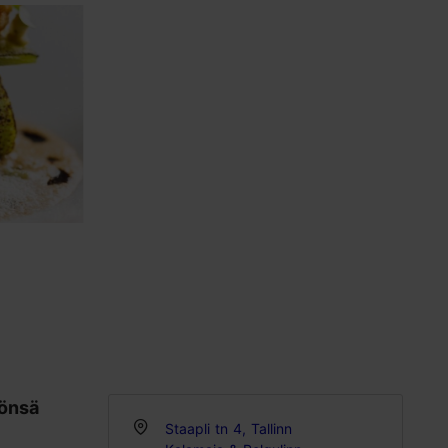
tönsä
Staapli tn 4, Tallinn