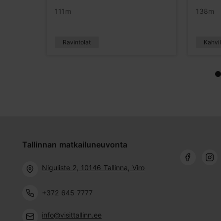
111m
138m
Ravintolat
Kahvil
Tallinnan matkailuneuvonta
Niguliste 2, 10146 Tallinna, Viro
+372 645 7777
info@visittallinn.ee