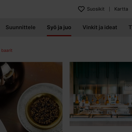
Suosikit
Kartta
Suunnittele
Syö ja juo
Vinkit ja ideat
T
 baarit