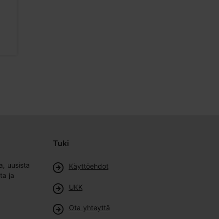
1093m
1096m
Kahvilat
Pubit & baari
Tuki
a, uusista
Käyttöehdot
ta ja
UKK
Ota yhteyttä