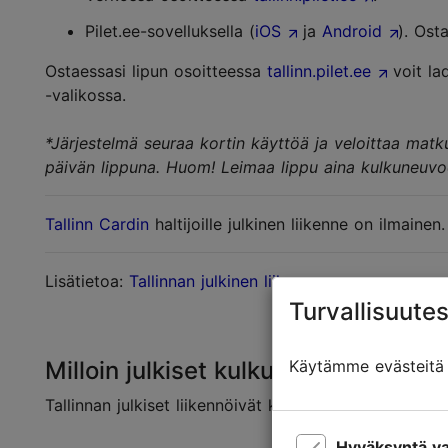
Pilet.ee-sovelluksella (
iOS
ja
Android
). Ost
Ostaessasi lipun osoitteessa
tallinn.pilet.ee
voit lad
-valikossa.
*Järjestelmä seuraa kortin käyttöä ja veloittaa matk
päivän lippuna. Huom! Leimaa lippu aina kulkuneuv
Tallinn Cardin
haltijoille julkinen liikenne on ilmainen.
Lisätietoa:
Tallinnan julkinen liikenne
Turvallisuutes
Käytämme evästeitä t
Milloin julkiset kulkuneuvot liikennö
Tallinnan julkiset liikennöivät klo 6–24.
Lue lisää
Hyväksyntä va