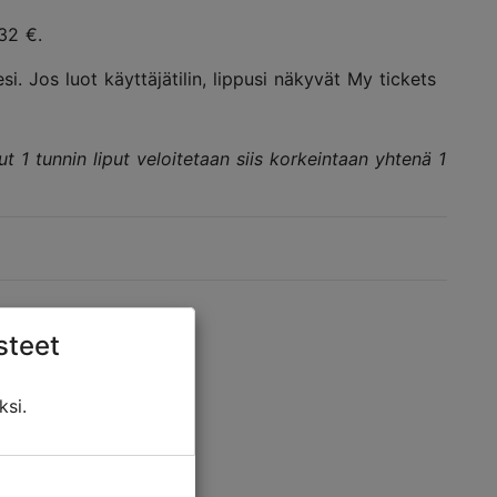
 0,32 €.
si. Jos luot käyttäjätilin, lippusi näkyvät My tickets
 1 tunnin liput veloitetaan siis korkeintaan yhtenä 1
steet
ksi.