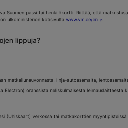
 Suomen passi tai henkilökortti. Riittää, että matkustus
ron ulkoministeriön kotisivulta
www.vm.ee/en
.
ojen lippuja?
nan matkailuneuvonnasta, linja-autoasemalta, lentoasemalta
sa Electron) oranssista neliskulmaisesta leimauslaitteesta
esi (Ühiskaart) verkossa tai matkakorttien myyntipisteissä 