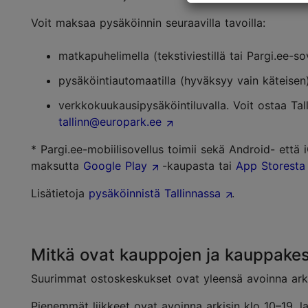
Voit maksaa pysäköinnin seuraavilla tavoilla:
matkapuhelimella (tekstiviestillä tai Pargi.ee-so
pysäköintiautomaatilla (hyväksyy vain käteisen
verkkokuukausipysäköintiluvalla. Voit ostaa Ta
tallinn@europark.ee
* Pargi.ee-mobiilisovellus toimii sekä Android- että 
maksutta
Google Play
-kaupasta tai
App Storesta
Lisätietoja
pysäköinnistä Tallinnassa
.
Mitkä ovat kauppojen ja kauppakes
Suurimmat ostoskeskukset ovat yleensä avoinna arkis
Pienemmät liikkeet ovat avoinna arkisin klo 10–19, la