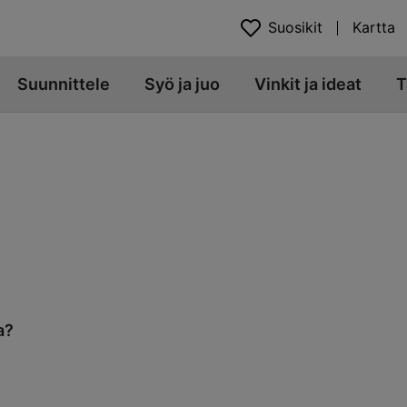
Suosikit
Kartta
Suunnittele
Syö ja juo
Vinkit ja ideat
T
a?