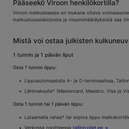
Pääseekö Viroon henkilökortilla?
Viroon matkustaessa on mukana oltava voimassaoleva
matkustusasiakirjoista ja viisumimääräyksistä saa Vi
Mistä voi ostaa julkisten kulkuneuv
1 tunnin ja 1 päivän liput
Osta 1 tunnin lippu:
Lippuautomaatista A- ja D-terminaalissa, Tallin
Lähimaksulla* (Mastercard, Maestro, Visa ja Vi
Osta 1 tunnin tai 1 päivän lippu:
Lataamalla rahaa* tai sopiva lippu matkakortill
Verkossa osoitteessa
tallinn.pilet.ee
.