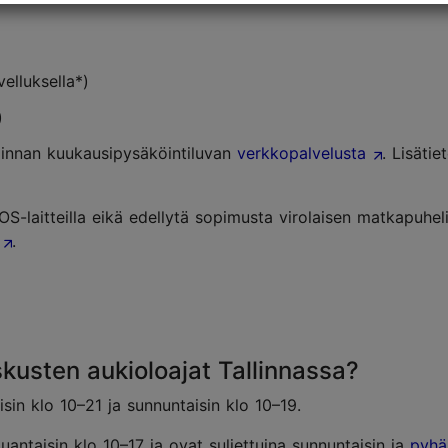
velluksella*)
)
llinnan kuukausipysäköintiluvan
verkkopalvelusta
. Lisäti
iOS-laitteilla eikä edellytä sopimusta virolaisen matkapuhe
.
kusten aukioloajat Tallinnassa?
in klo 10–21 ja sunnuntaisin klo 10–19.
uantaisin klo 10–17 ja ovat suljettuina sunnuntaisin ja
pyhä