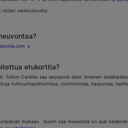
 niiden verkkosivuilta.
uneuvontaa?
estonia.com
oitettua etukorttia?
tti. Tallinn Cardilla saa seuraavat edut: ilmainen sisäänpää
 etuja kulttuuritapahtumissa, ravintoloissa, kaupoissa, teat
konpäivän mukaan. Suurin osa museoista on auki keskiviikos