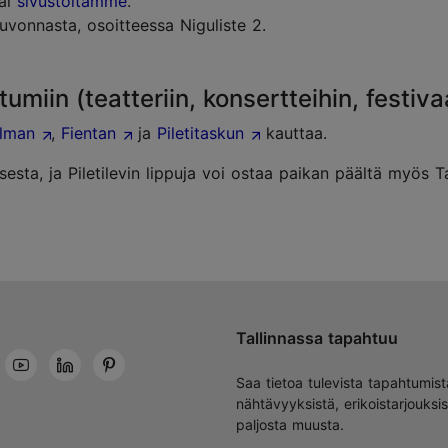
tai
sivustoltamme
.
euvonnasta, osoitteessa Niguliste 2.
miin (teatteriin, konsertteihin, festivaa
ilman
,
Fientan
ja
Piletitaskun
kauttaa.
ksesta, ja Piletilevin lippuja voi ostaa paikan päältä myös
Tallinnassa tapahtuu
Saa tietoa tulevista tapahtumist
nähtävyyksistä, erikoistarjouksis
paljosta muusta.