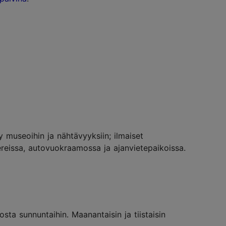
sy museoihin ja nähtävyyksiin; ilmaiset
tereissa, autovuokraamossa ja ajanvietepaikoissa.
ta sunnuntaihin. Maanantaisin ja tiistaisin