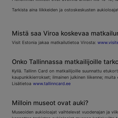
Tarkista aina liikkeiden ja ostoskeskusten aukioloajat
Mistä saa Viroa koskevaa matkail
Visit Estonia jakaa matkailutietoa Virosta:
www.visit
Onko Tallinnassa matkailijoille tark
Kyllä. Tallinn Card on matkailijoille suunnattu etukor
kaupunkikierrokset; ilmainen julkinen liikenne; muita
Lisätietoa
www.tallinncard.ee
Milloin museot ovat auki?
Museoiden aukioloajat vaihtelevat vuodenajan ja vii