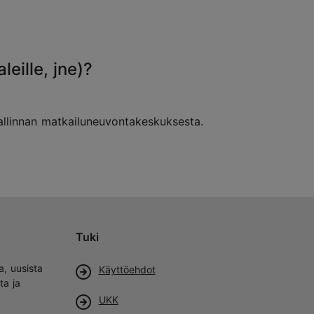
leille, jne)?
 Tallinnan matkailuneuvontakeskuksesta.
Tuki
a, uusista
Käyttöehdot
ta ja
UKK