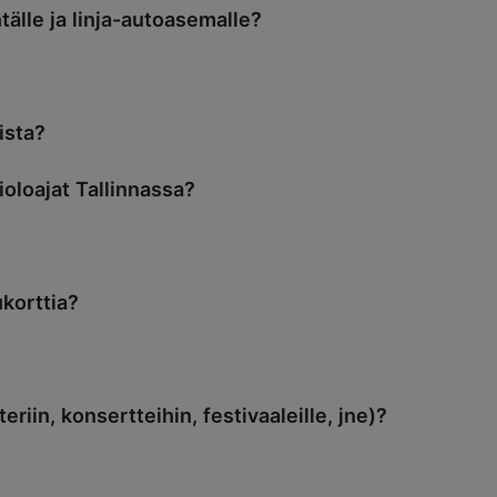
älle ja linja-autoasemalle?
ista?
oloajat Tallinnassa?
ukorttia?
riin, konsertteihin, festivaaleille, jne)?