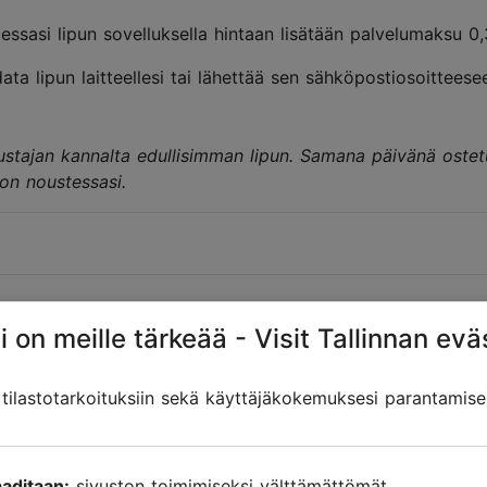
aessasi lipun sovelluksella hintaan lisätään palvelumaksu
ata lipun laitteellesi tai lähettää sen sähköpostiosoitteesee
ustajan kannalta edullisimman lipun. Samana päivänä ostetut
oon noustessasi.
i on meille tärkeää - Visit Tallinnan evä
ilastotarkoituksiin sekä käyttäjäkokemuksesi parantamise
ivät?
aditaan:
sivuston toimimiseksi välttämättömät.