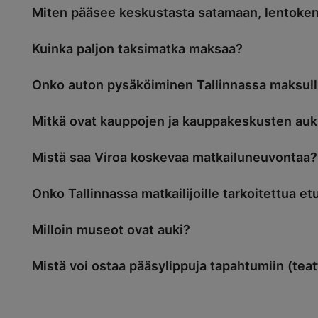
Miten pääsee keskustasta satamaan, lentokent
Kuinka paljon taksimatka maksaa?
Onko auton pysäköiminen Tallinnassa maksull
Mitkä ovat kauppojen ja kauppakeskusten auki
Mistä saa Viroa koskevaa matkailuneuvontaa?
Onko Tallinnassa matkailijoille tarkoitettua et
Milloin museot ovat auki?
Mistä voi ostaa pääsylippuja tapahtumiin (teatte