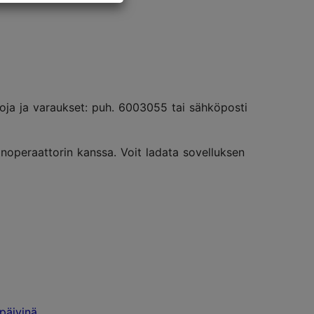
etoja ja varaukset: puh. 6003055 tai sähköposti
linoperaattorin kanssa. Voit ladata sovelluksen
päivinä
.