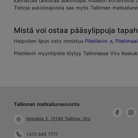
kannattaa tarkistaa aukioloajat museon kotisivuilta 
Tietoja aukioloajoista saa myös Tallinnan matkailun
Mistä voi ostaa pääsylippuja tapahtu
Helpoiten lipun osto onnistuu
Piletilevin
,
Piletimaa
Piletilevin myyntipiste löytyy Tallinnassa Viru Kesku
Tallinnan matkailuneuvonta
Niguliste 2, 10146 Tallinna, Viro
+372 645 7777