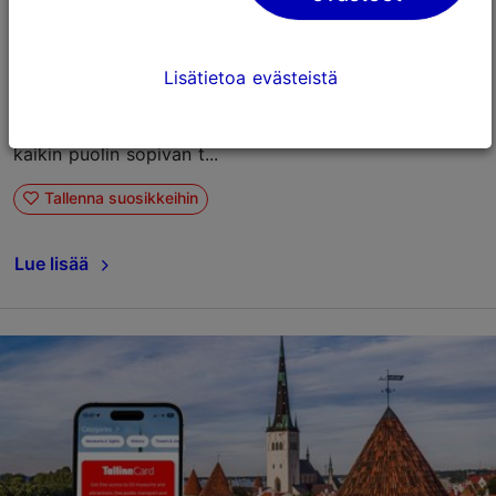
13.04.2026
Tallinn Card
Tallinn Card
Lisätietoa evästeistä
Tallinn Cardin tarjoamat elämykset eivät lopu
museoiden sulkeutuessa. Päinvastoin, iltaisin Tallinna
paljastaa toisenlaisen puolensa: mukavan, viihtyisän ja
kaikin puolin sopivan t...
Tallenna suosikkeihin
Lue lisää