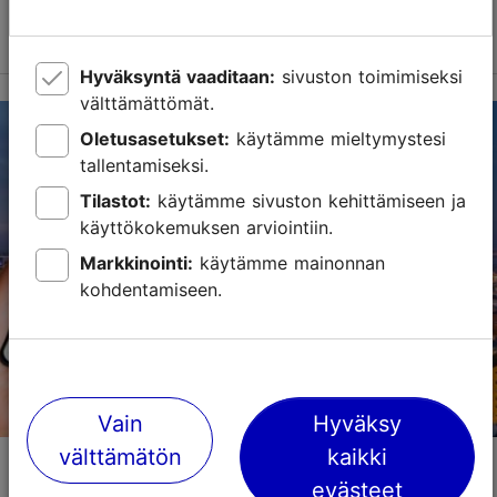
Lue lisää
Hyväksyntä vaaditaan:
sivuston toimimiseksi
välttämättömät.
Oletusasetukset:
käytämme mieltymystesi
tallentamiseksi.
Tilastot:
käytämme sivuston kehittämiseen ja
käyttökokemuksen arviointiin.
Markkinointi:
käytämme mainonnan
kohdentamiseen.
Vain
Hyväksy
välttämätön
kaikki
Illanviettoon Tallinn Cardilla: mitä tehdä
Tallinnassa, kun museot on suljettu?
evästeet