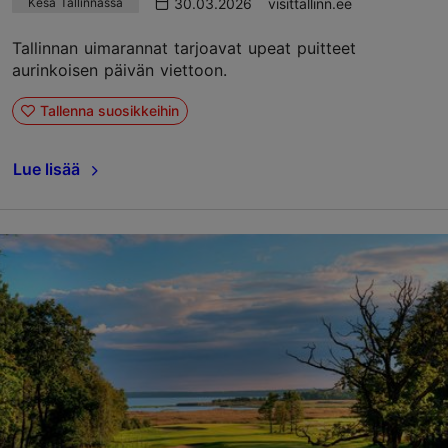
30.03.2026
visittallinn.ee
Kesä Tallinnassa
Tallinnan uimarannat tarjoavat upeat puitteet
aurinkoisen päivän viettoon.
Tallenna suosikkeihin
Lue lisää