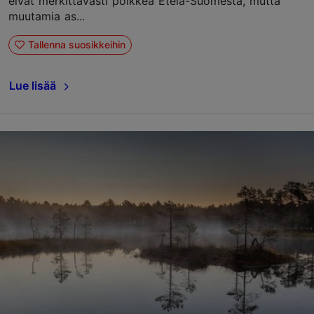
eivät merkittävästi poikkea Etelä-Suomesta, mutta
muutamia as...
Tallenna suosikkeihin
Lue lisää