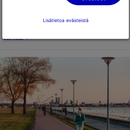
joka ei voisi enää olla kauempana korkeiden
lasitornien metropolista ja keskustan vilinästä.
Lisätietoa evästeistä
Tallenna suosikkeihin
Lue lisää