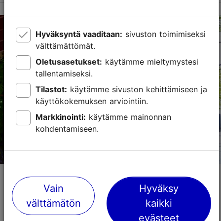
Hyväksyntä vaaditaan:
sivuston toimimiseksi
välttämättömät.
Oletusasetukset:
käytämme mieltymystesi
tallentamiseksi.
Tilastot:
käytämme sivuston kehittämiseen ja
käyttökokemuksen arviointiin.
Markkinointi:
käytämme mainonnan
kohdentamiseen.
Nõmme - Kylä kaupungissa
Vain
Hyväksy
07.07.2025
Nähtävyydet & arkkitehtuuri
välttämätön
kaikki
Aivan Tallinnan lounaisreunalla sijaitsee kaupunginosa,
evästeet