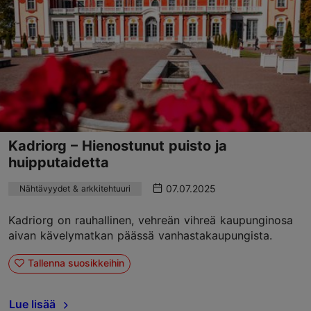
Kadriorg – Hienostunut puisto ja
huipputaidetta
07.07.2025
Nähtävyydet & arkkitehtuuri
Kadriorg on rauhallinen, vehreän vihreä kaupunginosa
aivan kävelymatkan päässä vanhastakaupungista.
Tallenna suosikkeihin
Lue lisää