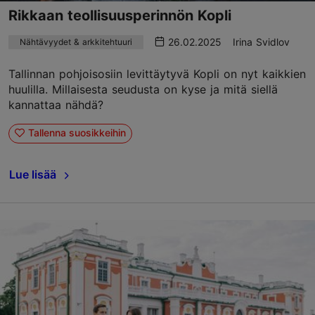
Rikkaan teollisuusperinnön Kopli
26.02.2025
Irina Svidlov
Nähtävyydet & arkkitehtuuri
Tallinnan pohjoisosiin levittäytyvä Kopli on nyt kaikkien
huulilla. Millaisesta seudusta on kyse ja mitä siellä
kannattaa nähdä?
Tallenna suosikkeihin
Lue lisää