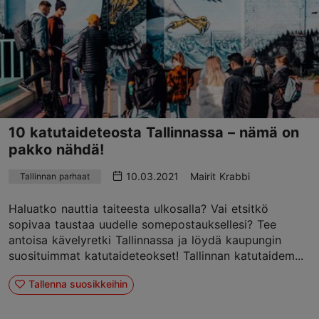
10 katutaideteosta Tallinnassa – nämä on
pakko nähdä!
10.03.2021
Mairit Krabbi
Tallinnan parhaat
Haluatko nauttia taiteesta ulkosalla? Vai etsitkö
sopivaa taustaa uudelle somepostauksellesi? Tee
antoisa kävelyretki Tallinnassa ja löydä kaupungin
suosituimmat katutaideteokset! Tallinnan katutaidem...
Tallenna suosikkeihin