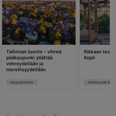
Tallinnan luonto – vihreä
Rikkaan teoll
pääkaupunki yllättää
Kopli
vehreydellään ja
merellisyydellään
Kaupunkiluonto
Nähtävyydet & arkk