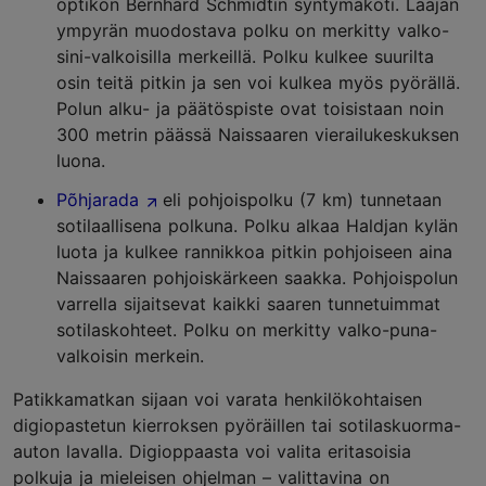
optikon Bernhard Schmidtin syntymäkoti. Laajan
ympyrän muodostava polku on merkitty valko-
sini-valkoisilla merkeillä. Polku kulkee suurilta
osin teitä pitkin ja sen voi kulkea myös pyörällä.
Polun alku- ja päätöspiste ovat toisistaan noin
300 metrin päässä Naissaaren vierailukeskuksen
luona.
Põhjarada
eli pohjoispolku (7 km) tunnetaan
sotilaallisena polkuna. Polku alkaa Haldjan kylän
luota ja kulkee rannikkoa pitkin pohjoiseen aina
Naissaaren pohjoiskärkeen saakka. Pohjoispolun
varrella sijaitsevat kaikki saaren tunnetuimmat
sotilaskohteet. Polku on merkitty valko-puna-
valkoisin merkein.
Patikkamatkan sijaan voi varata henkilökohtaisen
digiopastetun kierroksen pyöräillen tai sotilaskuorma-
auton lavalla. Digioppaasta voi valita eritasoisia
polkuja ja mieleisen ohjelman – valittavina on