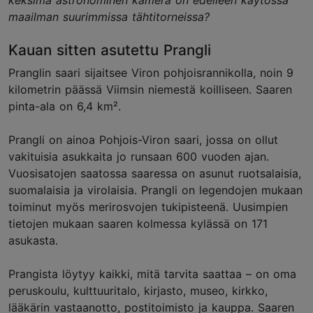
maailman suurimmissa tähtitorneissa?
Kauan sitten asutettu Prangli
Pranglin saari sijaitsee Viron pohjoisrannikolla, noin 9
kilometrin päässä Viimsin niemestä koilliseen. Saaren
pinta-ala on 6,4 km².
Prangli on ainoa Pohjois-Viron saari, jossa on ollut
vakituisia asukkaita jo runsaan 600 vuoden ajan.
Vuosisatojen saatossa saaressa on asunut ruotsalaisia,
suomalaisia ja virolaisia. Prangli on legendojen mukaan
toiminut myös merirosvojen tukipisteenä. Uusimpien
tietojen mukaan saaren kolmessa kylässä on 171
asukasta.
Prangista löytyy kaikki, mitä tarvita saattaa – on oma
peruskoulu, kulttuuritalo, kirjasto, museo, kirkko,
lääkärin vastaanotto, postitoimisto ja kauppa. Saaren