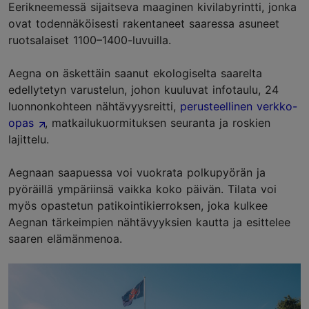
Eerikneemessä sijaitseva maaginen kivilabyrintti, jonka
ovat todennäköisesti rakentaneet saaressa asuneet
ruotsalaiset 1100–1400-luvuilla.
Aegna on äskettäin saanut ekologiselta saarelta
edellytetyn varustelun, johon kuuluvat infotaulu, 24
luonnonkohteen nähtävyysreitti,
perusteellinen verkko-
opas
, matkailukuormituksen seuranta ja roskien
lajittelu.
Aegnaan saapuessa voi vuokrata polkupyörän ja
pyöräillä ympäriinsä vaikka koko päivän. Tilata voi
myös opastetun patikointikierroksen, joka kulkee
Aegnan tärkeimpien nähtävyyksien kautta ja esittelee
saaren elämänmenoa.