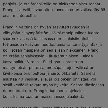
pohjois- ja etelärannikoilla on hiekkapohjaiset rannat.
Pranglissa vallitsevaa aitoa tunnelmaa on vaikea löytää
enää mantereelta.
Pranglin valttina on hyvän saavutettavuuden ja
viihtyisän elinympäristön lisäksi monipuolinen luonto:
saaren kivisessä länsiosassa on suolaisiin oloihin
tottuneiden kasvien muodostamia rantaniittyjä, itä- ja
koillisosan maaperä on sen sijaan hiekkainen. Prangli
on erään saniaiskasvin – liuskaraunioisen – ainoa
kasvupaikka Virossa. Suuri osa saaresta on
mäntymetsän peitossa, metsäpalstojen välissä on
kivikkoisia pirunpeltoja ja siirtolohkareita. Saarella
asustaa 40 vesilintulajia, ja jos oikein onnistaa, voi
siellä keväällä tavata myös hylkeitä. Saaren länsiosaan
on muodostettu Pranglin luonnonsuojelualue,
koilliskulma taas on maisemansuojelualuetta.
Saarella pääsee liikkumaan jalkaisin tai pyörällä omin