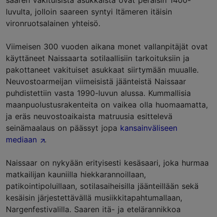
saaren vakituisista asukkaista ovat peräisin 1400-
luvulta, jolloin saareen syntyi Itämeren itäisin
vironruotsalainen yhteisö.
Viimeisen 300 vuoden aikana monet vallanpitäjät ovat
käyttäneet Naissaarta sotilaallisiin tarkoituksiin ja
pakottaneet vakituiset asukkaat siirtymään muualle.
Neuvostoarmeijan viimeisistä jäänteistä Naissaar
puhdistettiin vasta 1990-luvun alussa. Kummallisia
maanpuolustusrakenteita on vaikea olla huomaamatta,
ja eräs neuvostoaikaista matruusia esittelevä
seinämaalaus on päässyt jopa
kansainväliseen
mediaan
.
Naissaar on nykyään erityisesti kesäsaari, joka hurmaa
matkailijan kauniilla hiekkarannoillaan,
patikointipoluillaan, sotilasaiheisilla jäänteillään sekä
kesäisin järjestettävällä musiikkitapahtumallaan,
Nargenfestivalilla. Saaren itä- ja etelärannikkoa