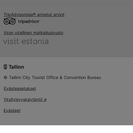
TripAdvisorissa® annetut arviot
Viron virallinen matkailusivusto
© Tallinn City Tourist Office & Convention Bureau
Evästeasetukset
Yksityisyyskäytäntö
Evästeet
Could not connect to the reCAPTCHA service. Please