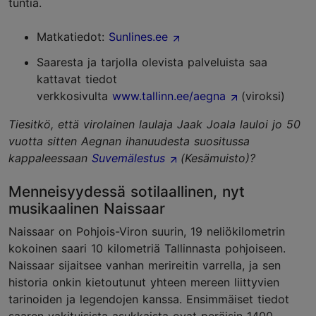
tuntia.
Matkatiedot:
Sunlines.ee
Saaresta ja tarjolla olevista palveluista saa
kattavat tiedot
verkkosivulta
www.tallinn.ee/aegna
(viroksi)
Tiesitkö, että virolainen laulaja Jaak Joala lauloi jo 50
vuotta sitten Aegnan ihanuudesta suositussa
kappaleessaan
Suvemälestus
(Kesämuisto)?
Menneisyydessä sotilaallinen, nyt
musikaalinen Naissaar
Naissaar on Pohjois-Viron suurin, 19 neliökilometrin
kokoinen saari 10 kilometriä Tallinnasta pohjoiseen.
Naissaar sijaitsee vanhan merireitin varrella, ja sen
historia onkin kietoutunut yhteen mereen liittyvien
tarinoiden ja legendojen kanssa. Ensimmäiset tiedot