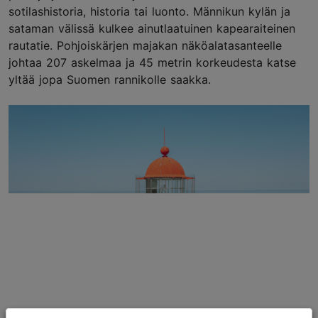
sotilashistoria, historia tai luonto. Männikun kylän ja
sataman välissä kulkee ainutlaatuinen kapearaiteinen
rautatie. Pohjoiskärjen majakan näköalatasanteelle
johtaa 207 askelmaa ja 45 metrin korkeudesta katse
yltää jopa Suomen rannikolle saakka.
Foto: Simo Sepp