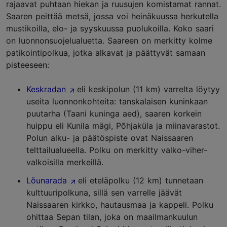
rajaavat puhtaan hiekan ja ruusujen komistamat rannat.
Saaren peittää metsä, jossa voi heinäkuussa herkutella
mustikoilla, elo- ja syyskuussa puolukoilla. Koko saari
on luonnonsuojelualuetta. Saareen on merkitty kolme
patikointipolkua, jotka alkavat ja päättyvät samaan
pisteeseen:
Keskradan
eli keskipolun (11 km) varrelta löytyy
useita luonnonkohteita: tanskalaisen kuninkaan
puutarha (Taani kuninga aed), saaren korkein
huippu eli Kunila mägi, Põhjaküla ja miinavarastot.
Polun alku- ja päätöspiste ovat Naissaaren
telttailualueella. Polku on merkitty valko-viher-
valkoisilla merkeillä.
Lõunarada
eli eteläpolku (12 km) tunnetaan
kulttuuripolkuna, sillä sen varrelle jäävät
Naissaaren kirkko, hautausmaa ja kappeli. Polku
ohittaa Sepan tilan, joka on maailmankuulun