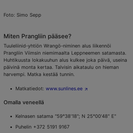
Foto: Simo Sepp
Miten Prangliin pääsee?
Tuuleliinid-yhtiön Wrangö-niminen alus liikennöi
Prangliin Viimsin niemimaalta Leppneemen satamasta.
Huhtikuusta lokakuuhun alus kulkee joka päivä, useina
päivinä monta kertaa. Talvisin aikataulu on hieman
harvempi. Matka kestää tunnin.
Matkatiedot:
www.sunlines.ee
Omalla veneellä
Kelnasen satama "59°38'18"; N 25°00'48" E"
Puhelin +372 5191 9167