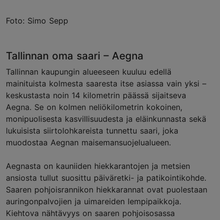
Foto: Simo Sepp
Tallinnan oma saari – Aegna
Tallinnan kaupungin alueeseen kuuluu edellä
mainituista kolmesta saaresta itse asiassa vain yksi –
keskustasta noin 14 kilometrin päässä sijaitseva
Aegna. Se on kolmen neliökilometrin kokoinen,
monipuolisesta kasvillisuudesta ja eläinkunnasta sekä
lukuisista siirtolohkareista tunnettu saari, joka
muodostaa Aegnan maisemansuojelualueen.
Aegnasta on kauniiden hiekkarantojen ja metsien
ansiosta tullut suosittu päiväretki- ja patikointikohde.
Saaren pohjoisrannikon hiekkarannat ovat puolestaan
auringonpalvojien ja uimareiden lempipaikkoja.
Kiehtova nähtävyys on saaren pohjoisosassa