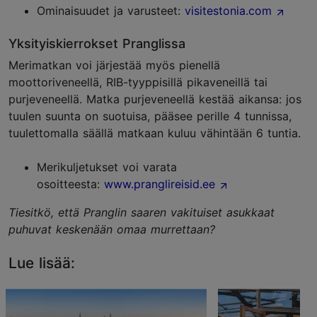
Ominaisuudet ja varusteet:
visitestonia.com
Yksityiskierrokset Pranglissa
Merimatkan voi järjestää myös pienellä
moottoriveneellä, RIB-tyyppisillä pikaveneillä tai
purjeveneellä. Matka purjeveneellä kestää aikansa: jos
tuulen suunta on suotuisa, pääsee perille 4 tunnissa,
tuulettomalla säällä matkaan kuluu vähintään 6 tuntia.
Merikuljetukset voi varata
osoitteesta:
www.pranglireisid.ee
Tiesitkö, että Pranglin saaren vakituiset asukkaat
puhuvat keskenään omaa murrettaan?
Lue lisää: