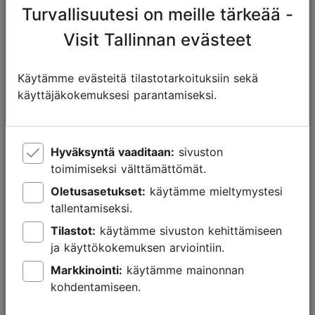
Turvallisuutesi on meille tärkeää -
Visit Tallinnan evästeet
Miten Naissaareen pääsee?
Naissaareen pääsee säännöllisesti toukokuusta
Käytämme evästeitä tilastotarkoituksiin sekä
syyskuuhun. Saarelle liikennöi kolme laivalinjaa:
käyttäjäkokemuksesi parantamiseksi.
Monica, Nicesaar ja Sunlines.
Sunlines
liikennöi Strande-aluksella, johon
Hyväksyntä vaaditaan:
sivuston
mahtuu enintään 300 matkustajaa. Reittimatka
toimimiseksi välttämättömät.
kestää yhden tunnin, ja alus lähtee Linnahallin
satamasta.
Oletusasetukset:
käytämme mieltymystesi
tallentamiseksi.
200-paikkainen
Monica
-laiva lähtee Tallinnasta
Naissaareen Pirita jahtklubin satamaa vastapäätä
Tilastot:
käytämme sivuston kehittämiseen
sijaitsevalta laiturilta sillan ja Surfiklubin väliltä.
ja käyttökokemuksen arviointiin.
Matka-aika on 1 tunti.
Markkinointi:
käytämme mainonnan
kohdentamiseen.
Naissaareen liikennöivät myös
Nicesaar.eu
:n
alukset Nargö ja Kalk. Alukset lähtevät Viron