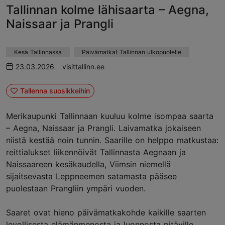
Tallinnan kolme lähisaarta – Aegna,
Naissaar ja Prangli
Kesä Tallinnassa
Päivämatkat Tallinnan ulkopuolelle
23.03.2026
visittallinn.ee
Tallenna suosikkeihin
Merikaupunki Tallinnaan kuuluu kolme isompaa saarta
– Aegna, Naissaar ja Prangli. Laivamatka jokaiseen
niistä kestää noin tunnin. Saarille on helppo matkustaa:
reittialukset liikennöivät Tallinnasta Aegnaan ja
Naissaareen kesäkaudella, Viimsin niemellä
sijaitsevasta Leppneemen satamasta pääsee
puolestaan Prangliin ympäri vuoden.
Saaret ovat hieno päivämatkakohde kaikille saarten
levollisesta elämänmenosta ja luonnosta pitäville.