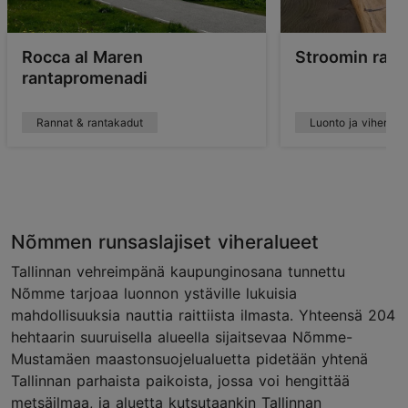
Rocca al Maren
Stroomin rant
rantapromenadi
Rannat & rantakadut
Luonto ja viheralu
Nõmmen runsaslajiset viheralueet
Tallinnan vehreimpänä kaupunginosana tunnettu
Nõmme tarjoaa luonnon ystäville lukuisia
mahdollisuuksia nauttia raittiista ilmasta. Yhteensä 204
hehtaarin suuruisella alueella sijaitsevaa Nõmme-
Mustamäen maastonsuojelualuetta pidetään yhtenä
Tallinnan parhaista paikoista, jossa voi hengittää
metsäilmaa, ja aluetta kutsutaankin Tallinnan