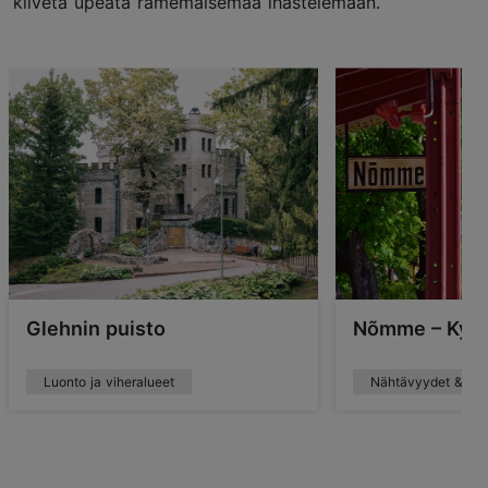
kiivetä upeata rämemaisemaa ihastelemaan.
Glehnin puisto
Nõmme – Kylä
Luonto ja viheralueet
Nähtävyydet & arkk