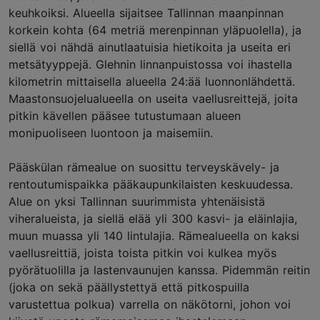
keuhkoiksi. Alueella sijaitsee Tallinnan maanpinnan
korkein kohta (64 metriä merenpinnan yläpuolella), ja
siellä voi nähdä ainutlaatuisia hietikoita ja useita eri
metsätyyppejä. Glehnin linnanpuistossa voi ihastella
kilometrin mittaisella alueella 24:ää luonnonlähdettä.
Maastonsuojelualueella on useita vaellusreittejä, joita
pitkin kävellen pääsee tutustumaan alueen
monipuoliseen luontoon ja maisemiin.
Pääskülan rämealue on suosittu terveyskävely- ja
rentoutumispaikka pääkaupunkilaisten keskuudessa.
Alue on yksi Tallinnan suurimmista yhtenäisistä
viheralueista, ja siellä elää yli 300 kasvi- ja eläinlajia,
muun muassa yli 140 lintulajia. Rämealueella on kaksi
vaellusreittiä, joista toista pitkin voi kulkea myös
pyörätuolilla ja lastenvaunujen kanssa. Pidemmän reitin
(joka on sekä päällystettyä että pitkospuilla
varustettua polkua) varrella on näkötorni, johon voi