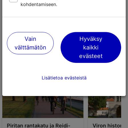
kohdentamiseen.
Puutarhan lähellä on myös metsähautausmaa, jonne on
haudattu monia virolaisia merkkihenkilöitä, muun
muassa Georg Ots, Lennart Meri ja Lydia Koidula.
Vain
Hyväksy
Kasvitieteelliseen puutarhaan pääsee keskustasta
busseilla 34 ja 38.
välttämätön
kaikki
evästeet
Lisätietoa evästeistä
Piritan rantakatu ja Reidi-
Viron historia