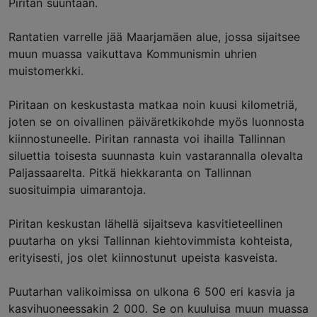
Piritan suuntaan.
Rantatien varrelle jää Maarjamäen alue, jossa sijaitsee
muun muassa vaikuttava Kommunismin uhrien
muistomerkki.
Piritaan on keskustasta matkaa noin kuusi kilometriä,
joten se on oivallinen päiväretkikohde myös luonnosta
kiinnostuneelle. Piritan rannasta voi ihailla Tallinnan
siluettia toisesta suunnasta kuin vastarannalla olevalta
Paljassaarelta. Pitkä hiekkaranta on Tallinnan
suosituimpia uimarantoja.
Piritan keskustan lähellä sijaitseva kasvitieteellinen
puutarha on yksi Tallinnan kiehtovimmista kohteista,
erityisesti, jos olet kiinnostunut upeista kasveista.
Puutarhan valikoimissa on ulkona 6 500 eri kasvia ja
kasvihuoneessakin 2 000. Se on kuuluisa muun muassa