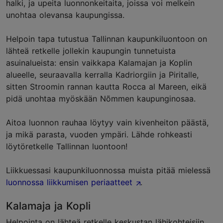
halki, ja upeita luonnonkeitaita, joissa voi melkein
unohtaa olevansa kaupungissa.
Helpoin tapa tutustua Tallinnan kaupunkiluontoon on
lähteä retkelle jollekin kaupungin tunnetuista
asuinalueista: ensin vaikkapa Kalamajan ja Koplin
alueelle, seuraavalla kerralla Kadriorgiin ja Piritalle,
sitten Stroomin rannan kautta Rocca al Mareen, eikä
pidä unohtaa myöskään Nõmmen kaupunginosaa.
Aitoa luonnon rauhaa löytyy vain kivenheiton päästä,
ja mikä parasta, vuoden ympäri. Lähde rohkeasti
löytöretkelle Tallinnan luontoon!
Liikkuessasi kaupunkiluonnossa muista pitää mielessä
luonnossa liikkumisen periaatteet
.
Kalamaja ja Kopli
Helpointa on lähteä retkelle keskustan lähikohteisiin.