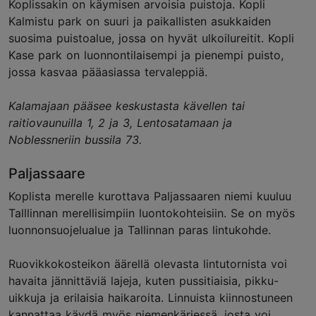
Koplissakin on käymisen arvoisia puistoja. Kopli
Kalmistu park on suuri ja paikallisten asukkaiden
suosima puistoalue, jossa on hyvät ulkoilureitit. Kopli
Kase park on luonnontilaisempi ja pienempi puisto,
jossa kasvaa pääasiassa tervaleppiä.
Kalamajaan pääsee keskustasta kävellen tai
raitiovaunuilla 1, 2 ja 3, Lentosatamaan ja
Noblessneriin bussila 73.
Paljassaare
Koplista merelle kurottava Paljassaaren niemi kuuluu
Talllinnan merellisimpiin luontokohteisiin. Se on myös
luonnonsuojelualue ja Tallinnan paras lintukohde.
Ruovikkokosteikon äärellä olevasta lintutornista voi
havaita jännittäviä lajeja, kuten pussitiaisia, pikku-
uikkuja ja erilaisia haikaroita. Linnuista kiinnostuneen
kannattaa käydä myös niemenkärjessä, josta voi