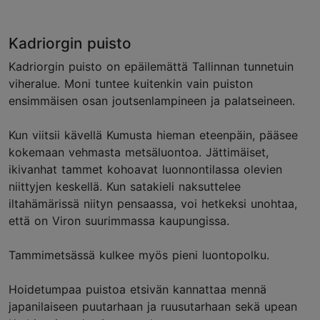
Kadriorgin puisto
Kadriorgin puisto on epäilemättä Tallinnan tunnetuin
viheralue. Moni tuntee kuitenkin vain puiston
ensimmäisen osan joutsenlampineen ja palatseineen.
Kun viitsii kävellä Kumusta hieman eteenpäin, pääsee
kokemaan vehmasta metsäluontoa. Jättimäiset,
ikivanhat tammet kohoavat luonnontilassa olevien
niittyjen keskellä. Kun satakieli naksuttelee
iltahämärissä niityn pensaassa, voi hetkeksi unohtaa,
että on Viron suurimmassa kaupungissa.
Tammimetsässä kulkee myös pieni luontopolku.
Hoidetumpaa puistoa etsivän kannattaa mennä
japanilaiseen puutarhaan ja ruusutarhaan sekä upean