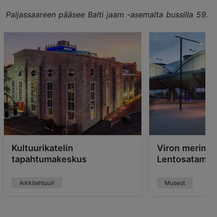
Paljassaareen pääsee Balti jaam -asemalta bussilla 59.
Kultuurikatelin
Viron merimu
tapahtumakeskus
Lentosatamas
Arkkitehtuuri
Museot