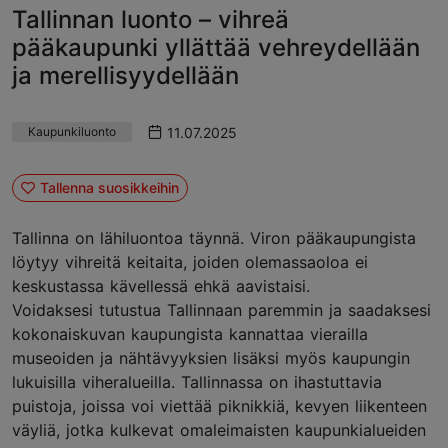
Tallinnan luonto – vihreä
pääkaupunki yllättää vehreydellään
ja merellisyydellään
11.07.2025
Kaupunkiluonto
Tallenna suosikkeihin
Tallinna on lähiluontoa täynnä. Viron pääkaupungista
löytyy vihreitä keitaita, joiden olemassaoloa ei
keskustassa kävellessä ehkä aavistaisi.
Voidaksesi tutustua Tallinnaan paremmin ja saadaksesi
kokonaiskuvan kaupungista kannattaa vierailla
museoiden ja nähtävyyksien lisäksi myös kaupungin
lukuisilla viheralueilla. Tallinnassa on ihastuttavia
puistoja, joissa voi viettää piknikkiä, kevyen liikenteen
väyliä, jotka kulkevat omaleimaisten kaupunkialueiden