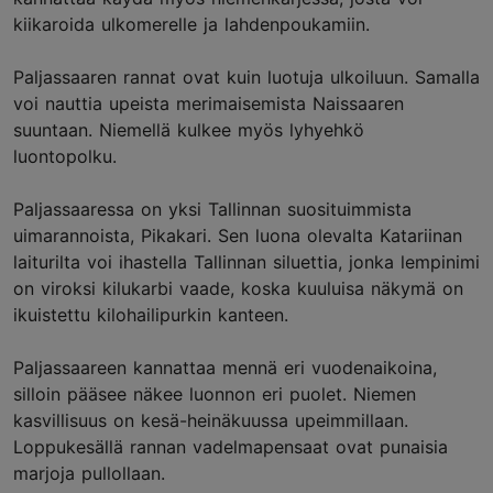
kiikaroida ulkomerelle ja lahdenpoukamiin.
Paljassaaren rannat ovat kuin luotuja ulkoiluun. Samalla
voi nauttia upeista merimaisemista Naissaaren
suuntaan. Niemellä kulkee myös lyhyehkö
luontopolku.
Paljassaaressa on yksi Tallinnan suosituimmista
uimarannoista, Pikakari. Sen luona olevalta Katariinan
laiturilta voi ihastella Tallinnan siluettia, jonka lempinimi
on viroksi kilukarbi vaade, koska kuuluisa näkymä on
ikuistettu kilohailipurkin kanteen.
Paljassaareen kannattaa mennä eri vuodenaikoina,
silloin pääsee näkee luonnon eri puolet. Niemen
kasvillisuus on kesä-heinäkuussa upeimmillaan.
Loppukesällä rannan vadelmapensaat ovat punaisia
marjoja pullollaan.