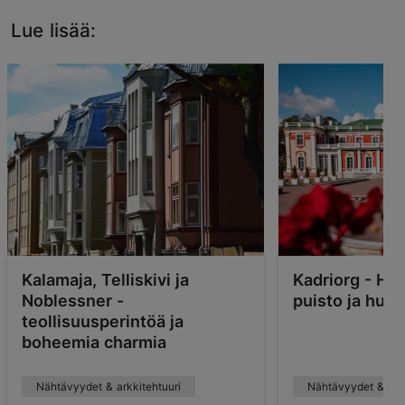
Lue lisää:
Kalamaja, Telliskivi ja
Kadriorg - Hi
Noblessner -
puisto ja huip
teollisuusperintöä ja
boheemia charmia
Nähtävyydet & arkkitehtuuri
Nähtävyydet & arkk