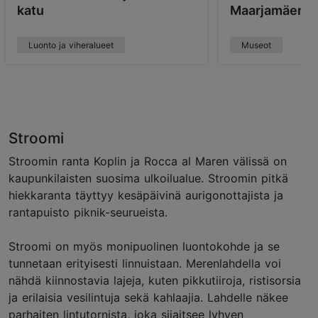
katu
Maarjamäen l
Luonto ja viheralueet
Museot
Stroomi
Stroomin ranta Koplin ja Rocca al Maren välissä on
kaupunkilaisten suosima ulkoilualue. Stroomin pitkä
hiekkaranta täyttyy kesäpäivinä aurigonottajista ja
rantapuisto piknik-seurueista.
Stroomi on myös monipuolinen luontokohde ja se
tunnetaan erityisesti linnuistaan. Merenlahdella voi
nähdä kiinnostavia lajeja, kuten pikkutiiroja, ristisorsia
ja erilaisia vesilintuja sekä kahlaajia. Lahdelle näkee
parhaiten lintutornista, joka sijaitsee lyhyen