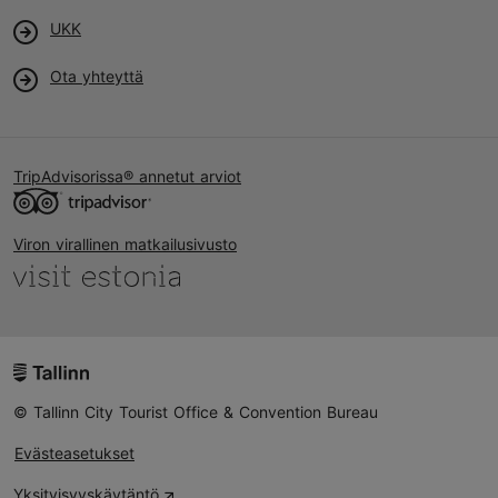
UKK
Ota yhteyttä
TripAdvisorissa® annetut arviot
Viron virallinen matkailusivusto
© Tallinn City Tourist Office & Convention Bureau
Evästeasetukset
Yksityisyyskäytäntö