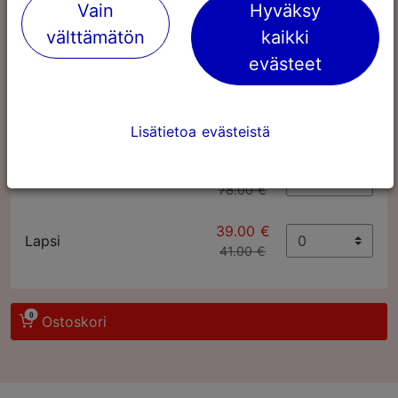
Vain
Hyväksy
välttämätön
kaikki
evästeet
Tallinn Card
72
Lisätietoa evästeistä
tuntia
76.00 €
Aikuinen
78.00 €
39.00 €
Lapsi
41.00 €
0
Ostoskori