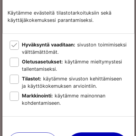
tuntia
Käytämme evästeitä tilastotarkoituksiin sekä
43.00 €
käyttäjäkokemuksesi parantamiseksi.
Aikuinen
45.00 €
25.00 €
Lapsi
Hyväksyntä vaaditaan:
sivuston toimimiseksi
27.00 €
välttämättömät.
Oletusasetukset:
käytämme mieltymystesi
tallentamiseksi.
Tallinn Card
Tilastot:
käytämme sivuston kehittämiseen
48
ja käyttökokemuksen arviointiin.
tuntia
Markkinointi:
käytämme mainonnan
kohdentamiseen.
63.00 €
Aikuinen
65.00 €
32.00 €
Lapsi
34.00 €