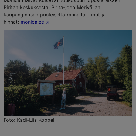
Monican laivat kulkevat toukokuun lopusta alkaen
Piritan keskuksesta, Pirita-joen Meriväljan
kaupunginosan puoleiselta rannalta. Liput ja
hinnat:
monica.ee
Foto: Kadi-Liis Koppel