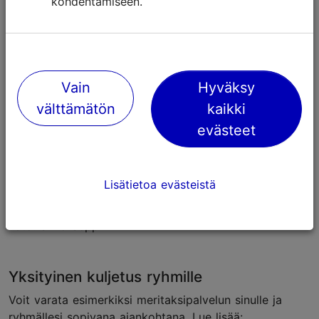
kohdentamiseen.
Varaukset ja hinnat:
sunlines.ee
.
Vain
Hyväksy
välttämätön
kaikki
evästeet
Lisätietoa evästeistä
Foto: Simo Sepp
Yksityinen kuljetus ryhmille
Voit varata esimerkiksi meritaksipalvelun sinulle ja
ryhmällesi sopivana ajankohtana. Lue lisää: