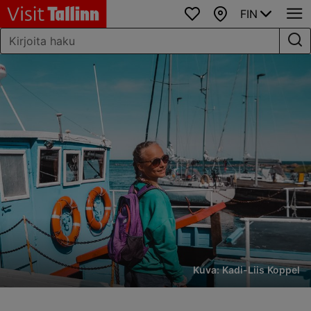
FIN
Suosikit
Kartta
Kuva: Kadi-Liis Koppel