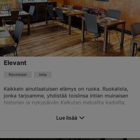
Elevant
Ravintolat
Intia
Kaikkein ainutlaatuisen elämys on ruoka. Ruokalista,
jonka tarjoamme, yhdistää toisiinsa Intian muinaisen
historian ja nykypäivän Kalkutan melusilta kaduilta,
viiden tähden ravintoloita ja Pohjois-Int...
Lue lisää
Tallenna suosikkeihin