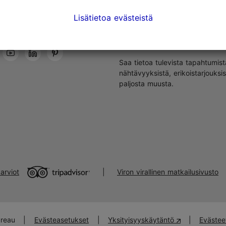
Lisätietoa evästeistä
Tallinnassa tapahtuu
Saa tietoa tulevista tapahtumist
nähtävyyksistä, erikoistarjouksis
paljosta muusta.
arviot
Viron virallinen matkailusivusto
|
ureau
|
Evästeasetukset
|
Yksityisyyskäytäntö
|
Evästee