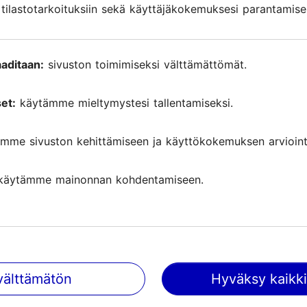
ilastotarkoituksiin sekä käyttäjäkokemuksesi parantamise
Ravintola Odessa
Ravintolat
Ukrainalainen
aditaan:
sivuston toimimiseksi välttämättömät.
Odessa sijaitsee Mustanmeren rannalla. Vilkkaan
muuttoliikkeen vuoksi ukrainalaisten suosituimmat
et:
käytämme mieltymystesi tallentamiseksi.
kansallisruoat ovat saaneet siellä uusia ja kiehtovia
vivahteita.Odessalaisessa keittiössä kaikki on m...
mme sivuston kehittämiseen ja käyttökokemuksen arviointi
Tallenna suosikkeihin
käytämme mainonnan kohdentamiseen.
välttämätön
Hyväksy kaikki