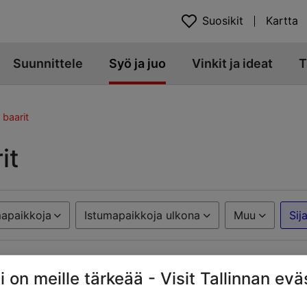
Suosikit
Kartta
Suunnittele
Syö ja juo
Vinkit ja ideat
T
 baarit
it
mapaikkoja
Istumapaikkoja ulkona
Muu
Sija
i on meille tärkeää - Visit Tallinnan evä