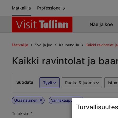
Matkailija
Professional
Näe ja koe
Matkailija
Syö ja juo
Kaupungilla
Kaikki ravintolat ja
Kaikki ravintolat ja baar
Suodata
Tyyli
Ruoka & juoma
Istu
Ukrainalainen
Vanhakaupunki
Turvallisuutes
Tuloksia: 1