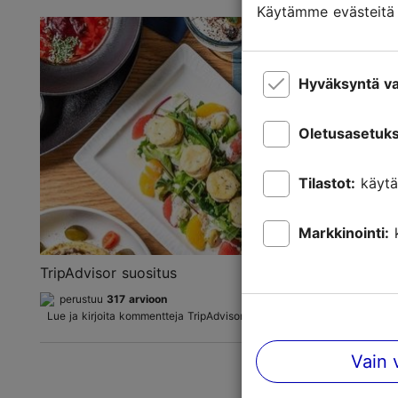
Käytämme evästeitä t
Hyväksyntä va
Oletusasetuks
Tilastot:
käytä
Markkinointi:
TripAdvisor suositus
perustuu
317 arvioon
Lue ja kirjoita kommentteja TripAdvisorissa
Vain 