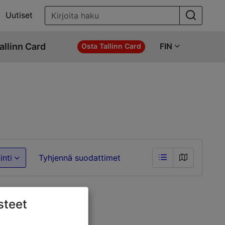
Uutiset
allinn Card
FIN
Osta Tallinn Card
inti
Tyhjennä suodattimet
steet