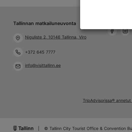
Tallinnan matkailuneuvonta
Niguliste 2, 10146 Tallinna, Viro
+372 645 7777
info@visittallinn.ee
TripAdvisorissa® annetut 
|
© Tallinn City Tourist Office & Convention B