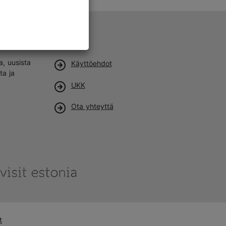
Tuki
a, uusista
Käyttöehdot
ta ja
UKK
Ota yhteyttä
t