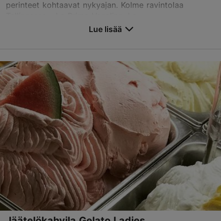
perinteet kohtaavat nykyajan. Kolme ravintolaa
Tallinnassa - La Prima Vanalinn, La ...
Lue lisää
Tallenna suosikkeihin
Müürivahe tn 2, Tallinn
Vanhakaupunki
Ravintolat, Italialainen
vanalinn@laprima.restaurant
Varaa nyt
TripAdvisor suositus
perustuu
1878 arvioon
Lue ja kirjoita kommentteja TripAdvisorissa
Jäätelökahvila Gelato Ladies