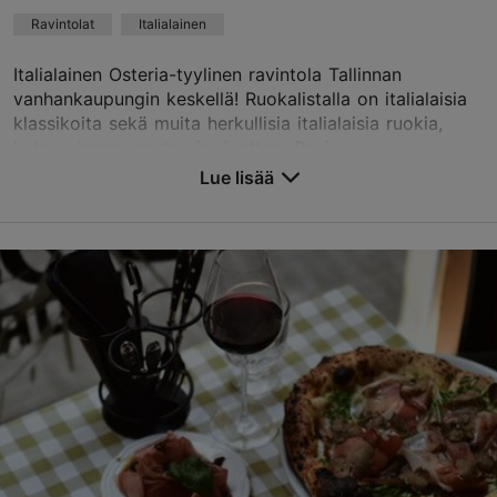
Ravintolat
Italialainen
TripAdvisor suositus
perustuu
17 arvioon
Italialainen Osteria-tyylinen ravintola Tallinnan
Lue ja kirjoita kommentteja TripAdvisorissa
vanhankaupungin keskellä! Ruokalistalla on italialaisia
klassikoita sekä muita herkullisia italialaisia ruokia,
kuten pizzaa, pastaa ja risottoa. Ravi...
Lue lisää
Tallenna suosikkeihin
Pikk tn 33, Tallinn
Vanhakaupunki
01.01–31.12
ti – su 12:00–22:00
Lue lisää
Ravintolat, Italialainen
osteriaallora@meritonhotels.com