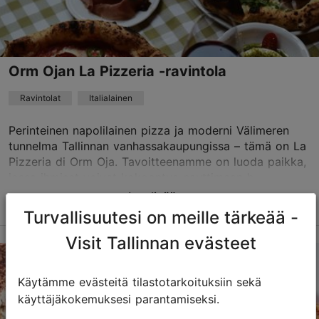
+372 5336 0555
Orm Ojan La Pizzeria -ravintola
Ravintolat
Italialainen
Perinteinen napolilainen pizza ja moderni Välimeren
tunnelma Tallinnan vanhassakaupungissa – tämä on La
Pizzeria di Orm Oja. Tavoitteenamme on luoda paikka,
jossa ihmiset voivat kokoontua nauttimaan h...
Lue lisää
Tallenna suosikkeihin
Turvallisuutesi on meille tärkeää -
Visit Tallinnan evästeet
Vene tn 1, Tallinn
Vanhakaupunki
Käytämme evästeitä tilastotarkoituksiin sekä
käyttäjäkokemuksesi parantamiseksi.
01.01–31.12
ma – la 12:00–23:00