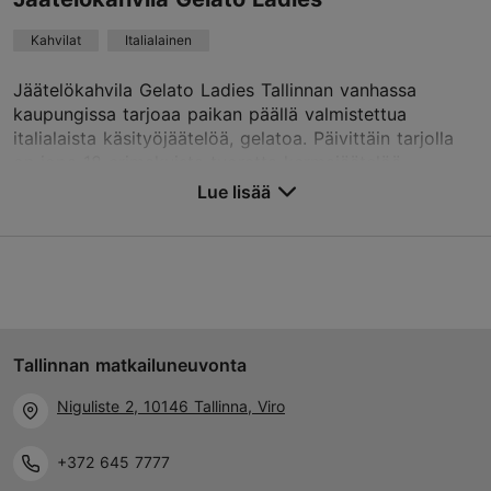
Kahvilat
Italialainen
Jäätelökahvila Gelato Ladies Tallinnan vanhassa
kaupungissa tarjoaa paikan päällä valmistettua
italialaista käsityöjäätelöä, gelatoa. Päivittäin tarjolla
on jopa 18 erimakuista tuoretta kermajäätelöä ...
Lue lisää
Tallenna suosikkeihin
Uus tn 28/1, Tallinn
Vanhakaupunki
01.01–31.12
Tallinnan matkailuneuvonta
ma – su 11:00–22:00
Lue lisää
Niguliste 2, 10146 Tallinna, Viro
Kahvilat, Italialainen
+372 645 7777
info@gelatoladies.ee