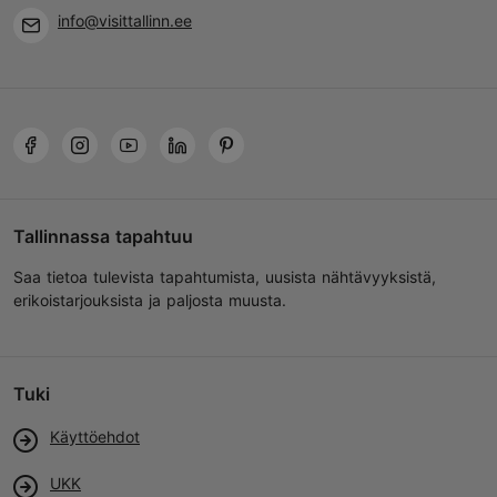
info@visittallinn.ee
+372 501 2618
TripAdvisor suositus
perustuu
249 arvioon
Lue ja kirjoita kommentteja TripAdvisorissa
Tallinnassa tapahtuu
Saa tietoa tulevista tapahtumista, uusista nähtävyyksistä,
erikoistarjouksista ja paljosta muusta.
Tuki
Käyttöehdot
UKK