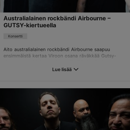
Australialainen rockbändi Airbourne –
GUTSY-kiertueella
Konsertti
Aito australialainen rockbändi Airbourne saapuu
ensimmäistä kertaa Viroon osana räväkkää Gutsy-
kiertuettaan. Mahtava show nähdään kesän lopussa
Tallinnassa – ja fanit voivat olla varmoja, ettei keikal...
Lue lisää
Tallenna suosikkeihin
Helitehas
Ülase tn 17, Tallinn
0
29.08.2026