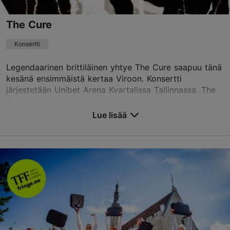
The Cure
Konsertti
Legendaarinen brittiläinen yhtye The Cure saapuu tänä
kesänä ensimmäistä kertaa Viroon. Konsertti
järjestetään Unibet Arena Kvartalissa Tallinnassa. The
Cure on yksi nykymusiikin historian arvostetuim...
Lue lisää
Tallenna suosikkeihin
Unibet Arena
Paldiski mnt 104b, Tallinn
Rocca al Mare
09.08.2026
info@unibetarena.ee