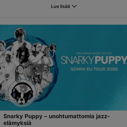
Lue lisää
Tallenna suosikkeihin
Tallinnan laululava
Narva mnt 95, Tallinn
Kadriorg
05.09.2026
info@lauluvaljak.ee
+372 552 7350
Varaa nyt
Snarky Puppy – unohtumattomia jazz-
elämyksiä