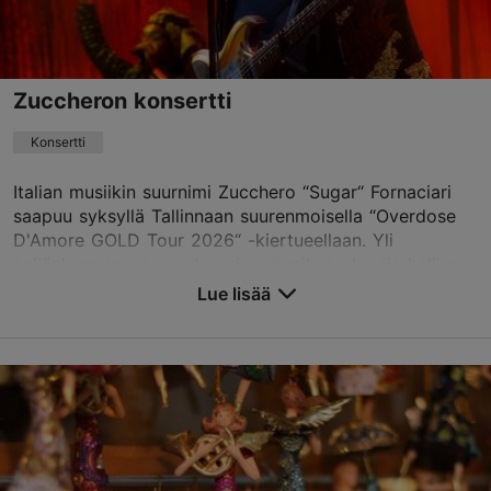
Varaa nyt
Zuccheron konsertti
Konsertti
Italian musiikin suurnimi Zucchero “Sugar“ Fornaciari
saapuu syksyllä Tallinnaan suurenmoisella “Overdose
D'Amore GOLD Tour 2026“ -kiertueellaan. Yli
neljänkymmenen vuoden ajan maailman lavoja hallinn...
Lue lisää
Tallenna suosikkeihin
Alexela-konserttitalo
Estonia pst 9, Tallinn
Keskusta
29.10.2026