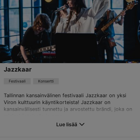
Varaa nyt
Jazzkaar
Festivaali
Konsertti
Tallinnan kansainvälinen festivaali Jazzkaar on yksi
Viron kulttuurin käyntikorteista! Jazzkaar on
kansainvälisesti tunnettu ja arvostettu brändi, joka on
mielenkiintoisella ja oma...
Lue lisää
Tallenna suosikkeihin