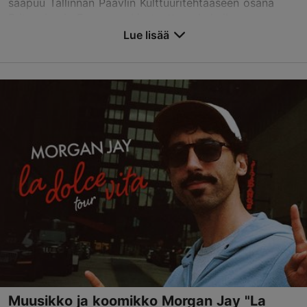
saapuu Tallinnan Paavlin Kulttuuritehtaaseen osana
Britannian ja Euroopan kiertuettaan helmikuussa.
Pandemian jälkeisestä luovasta kokeilusta syntyneet...
Lue lisää
Tallenna suosikkeihin
Paavlin Kulttuuritehdas
Paavli tn 7, Tallinn
18.02.2027
info@kultuurivabrik.ee
Varaa nyt
Muusikko ja koomikko Morgan Jay "La