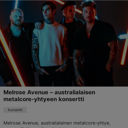
Tallinnan Raatihuoneentori
Raekoja plats, Tallinn
Vanhakaupunki
20.11.2026 - 06.01.2027
+372 5089771
Melrose Avenue – australialaisen
metalcore-yhtyeen konsertti
Konsertti
Melrose Avenue, australialainen metalcore-yhtye,