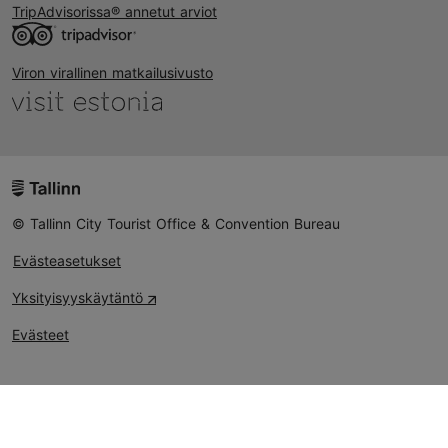
TripAdvisorissa® annetut arviot
Viron virallinen matkailusivusto
© Tallinn City Tourist Office & Convention Bureau
Evästeasetukset
Yksityisyyskäytäntö
Evästeet