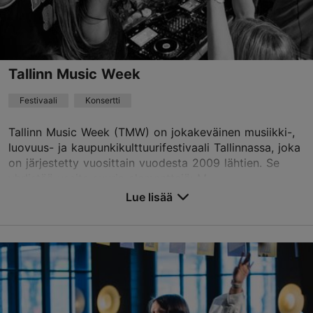
Varaa nyt
Tallinn Music Week
Festivaali
Konsertti
Tallinn Music Week (TMW) on jokakeväinen musiikki-,
luovuus- ja kaupunkikulttuurifestivaali Tallinnassa, joka
on järjestetty vuosittain vuodesta 2009 lähtien. Se
yhdistää useita suuria elementtejä: M...
Lue lisää
Tallenna suosikkeihin
Eri paikat
Vabaduse väljak 9, Tallinn
Muu
08.04.2027 - 11.04.2027