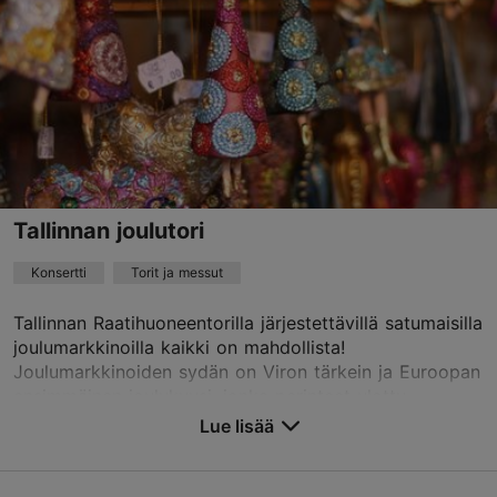
info@tallinnconcerthall.com
+372 5345 7373
Varaa nyt
Tallinnan joulutori
Konsertti
Torit ja messut
Tallinnan Raatihuoneentorilla järjestettävillä satumaisilla
joulumarkkinoilla kaikki on mahdollista!
Joulumarkkinoiden sydän on Viron tärkein ja Euroopan
ensimmäinen joulukuusi, jonka perinteet ulottu...
Lue lisää
Tallenna suosikkeihin