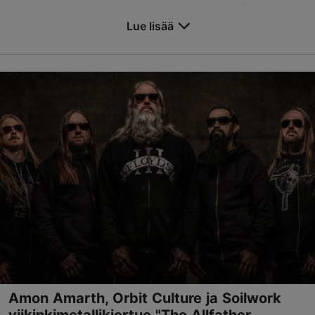
luontoon, muinaisiin perinteisiin ja tunnelmallisiin
äänimaisemiin t...
Lue lisää
Tallenna suosikkeihin
Alexela-konserttitalo
Estonia pst 9, Tallinn
Keskusta
16.10.2026
info@tallinnconcerthall.com
+372 615 0051
Varaa nyt
Amon Amarth, Orbit Culture ja Soilwork