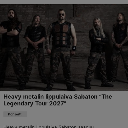
Eri paikat
Vabaduse väljak 9, Tallinn
Muu
24.04.2027 - 01.05.2027
+372 666 0030
Suosittelemme lapsille
Varaa nyt
Heavy metalin lippulaiva Sabaton “The
Legendary Tour 2027”
Konsertti
Heavy metalin lippulaiva Sabaton saapuu