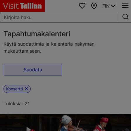
FIN
Suosikit
Kartta
Tapahtumakalenteri
Käytä suodattimia ja kalenteria näkymän
mukauttamiseen.
Suodata
Konsertti
Tuloksia: 21