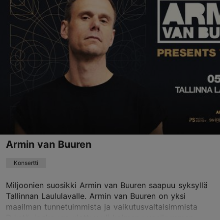
Helitehas
Ülase tn 17, Tallinn
0
04.09.2026
info@helitehas.ee
Varaa nyt
Armin van Buuren
Konsertti
Miljoonien suosikki Armin van Buuren saapuu syksyllä
Tallinnan Laululavalle. Armin van Buuren on yksi
maailman tunnetuimmista ja vaikutusvaltaisimmista
DJ:stä, jonka ura ulottuu yli kolmen vuosikymmen...