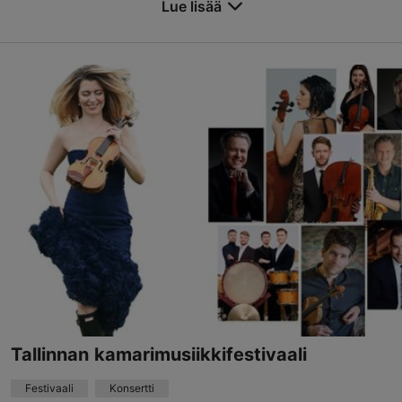
konsertissa esiintyvät ...
Lue lisää
Tallenna suosikkeihin
Harjumägi
Komandandi tee 1, Tallinn
Keskusta
20.08.2026
Tallinnan kamarimusiikkifestivaali
Festivaali
Konsertti