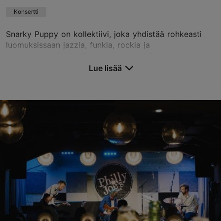
Konsertti
Snarky Puppy on kollektiivi, joka yhdistää rohkeasti
luomuksissaan jazzia, funkia, rockia ja
maailmanmusiikkia. Tänä syksynä voi Tallinnassa,
Alexela Konserttitalossa, lähteä heidän kanssaan
Lue lisää
todellise...
Tallenna suosikkeihin
Alexela-konserttitalo
Estonia pst 9, Tallinn
Keskusta
06.09.2026
info@tallinnconcerthall.com
+372 615 5111