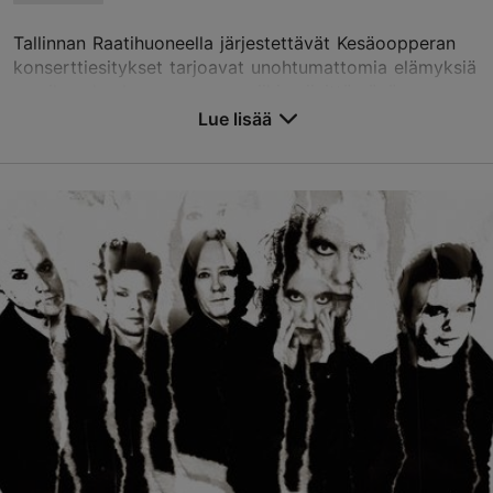
Tallinnan Raatihuoneella järjestettävät Kesäoopperan
konserttiesitykset tarjoavat unohtumattomia elämyksiä
maailmankuulun oopperamusiikin siivittämänä.
Historiallisessa rakennuksessa voi nauttia korke...
Lue lisää
Tallenna suosikkeihin
Tallinnan raatihuone
Raekoja plats 1, Tallinn
Vanhakaupunki
17.07.2026 - 08.08.2026 18:00
raekoda@tallinnlv.ee
+372 511 4077
Varaa nyt