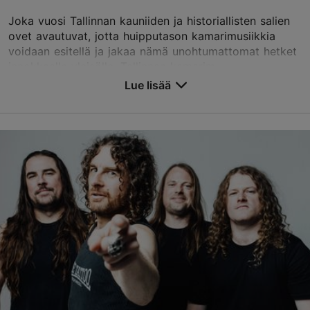
Joka vuosi Tallinnan kauniiden ja historiallisten salien
ovet avautuvat, jotta huipputason kamarimusiikkia
voidaan esitellä ja jakaa nämä unohtumattomat hetket
innokkaalle yleisölle. Tallinnan kamarim...
Lue lisää
Tallenna suosikkeihin
Eri paikat
Vabaduse väljak 9, Tallinn
Muu
22.08.2026 - 29.08.2026
+372 511 4077
Varaa nyt