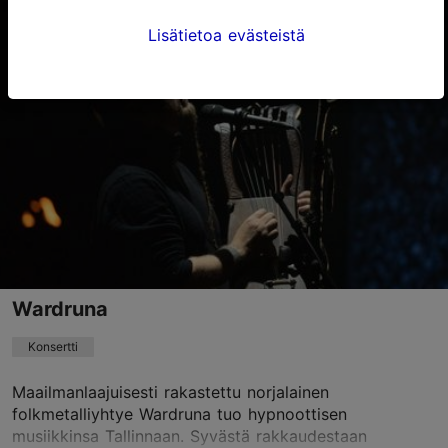
Alexela-konserttitalo
Lisätietoa evästeistä
Estonia pst 9, Tallinn
Keskusta
15.10.2026
info@tallinnconcerthall.com
+372 615 5111
Varaa nyt
Wardruna
Konsertti
Maailmanlaajuisesti rakastettu norjalainen
folkmetalliyhtye Wardruna tuo hypnoottisen
musiikkinsa Tallinnaan. Syvästä rakkaudestaan