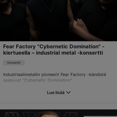
info@helitehas.ee
Varaa nyt
Fear Factory "Cybernetic Domination" -
kiertueella – industrial metal -konsertti
Konsertti
Industriaalimetallin pioneerit Fear Factory -bändistä
saapuvat "Cybernetic Domination"
maailmankiertueensa yhteydessä tänä syksynä
Tallinnaan antamaan Helitehtaalla yhden rajun
Lue lisää
konsertin. Yhtyettä arv...
Tallenna suosikkeihin