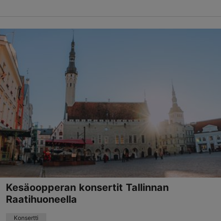
Tallenna suosikkeihin
Viron ulkoilmamuseo (Eesti Vabaõhumuuseum)
Vabaõhumuuseumi tee 12, Tallinn
Rocca al Mare
30.05.2026 - 30.08.2026
info@evm.ee
+372 654 9100
Varaa nyt
Kesäoopperan konsertit Tallinnan
Raatihuoneella
Konsertti