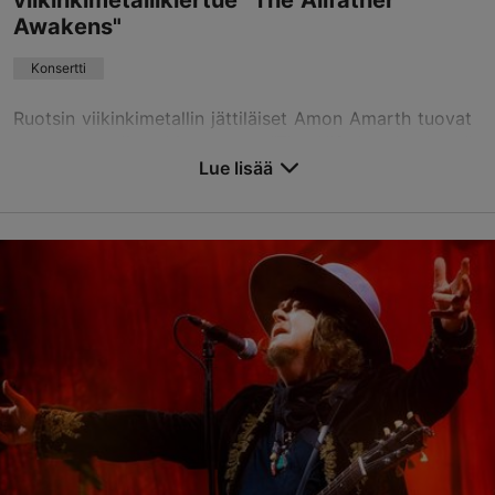
viikinkimetallikiertue "The Allfather
Awakens"
Konsertti
Ruotsin viikinkimetallin jättiläiset Amon Amarth tuovat
monumentaalisen kiertueensa “The Allfather Awakens”
myös Tallinnaan, tuoden Unibet Arenan Black Boxin
Lue lisää
lavalle tähän asti kunnianhimoisimman tuot...
Tallenna suosikkeihin
Unibet Arena
Paldiski mnt 104b, Tallinn
Rocca al Mare
27.10.2026
info@unibetarena.ee
+372 5345 7373