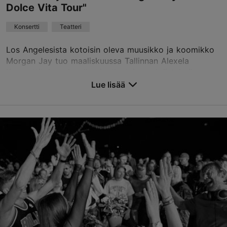
Dolce Vita Tour"
Konsertti
Teatteri
Los Angelesista kotoisin oleva muusikko ja koomikko
Morgan Jay tuo maaliskuussa Tallinnan Alexela
Konserttitaloon lavalle ainutlaatuisen yhdistelmän
stand-upista, musiikista ja vuorovaikutuksesta ylei...
Lue lisää
Tallenna suosikkeihin
Alexela-konserttitalo
Estonia pst 9, Tallinn
Keskusta
17.03.2027
info@tallinnconcerthall.com
+372 615 5111