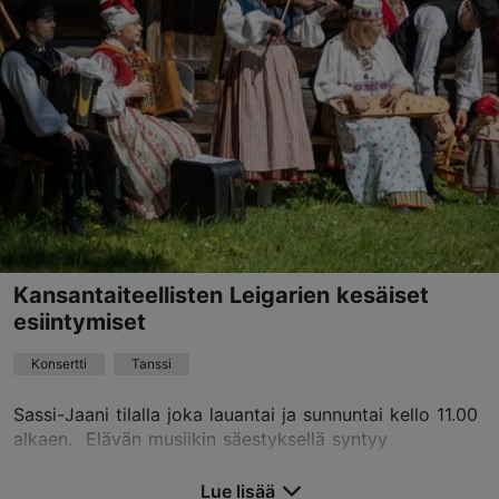
Kansantaiteellisten Leigarien kesäiset
esiintymiset
Konsertti
Tanssi
Sassi-Jaani tilalla joka lauantai ja sunnuntai kello 11.00
alkaen. Elävän musiikin säestyksellä syntyy
perinteisistä tansseista, lauluista, leikeistä ja
soittamisesta mukaansatempaava kyläjuhla. Se o...
Lue lisää