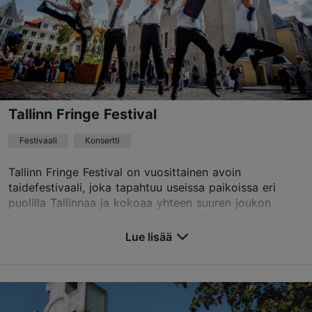
+372 660 0200
Varaa nyt
Tallinn Fringe Festival
Festivaali
Konsertti
Tallinn Fringe Festival on vuosittainen avoin
taidefestivaali, joka tapahtuu useissa paikoissa eri
puolilla Tallinnaa ja kokoaa yhteen suuren joukon
kansainvälisiä ja paikallisia artisteja.Festivaalin...
Lue lisää
Tallenna suosikkeihin
Eri paikat
Vabaduse väljak 9, Tallinn