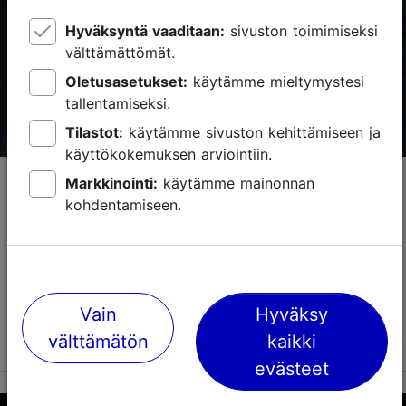
Varaa nyt
Hyväksyntä vaaditaan:
sivuston toimimiseksi
välttämättömät.
Oletusasetukset:
käytämme mieltymystesi
tallentamiseksi.
Tilastot:
käytämme sivuston kehittämiseen ja
käyttökokemuksen arviointiin.
Londonin Symphonic Rock Orchestra
Markkinointi:
käytämme mainonnan
kohdentamiseen.
Konsertti
Edessä on ilta, jossa raaka rockmusiikin voima kohtaa
klassiset instrumentit. London Symphonic Rock
Orchestra esiintyy Tallinnassa, Alexelan
konserttitalossa. Esityksessä kuullaan rockhymnejä
Vain
Hyväksy
legendaa...
Lue lisää
välttämätön
kaikki
evästeet
Tallenna suosikkeihin