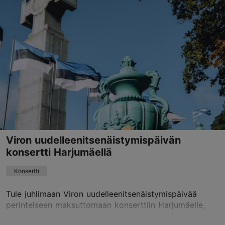
Muu
18.08.2026 - 18.09.2026
Varaa nyt
Viron uudelleenitsenäistymispäivän
konsertti Harjumäellä
Konsertti
Tule juhlimaan Viron uudelleenitsenäistymispäivää
perinteiseen maksuttomaan konserttiin Harjumäelle,
20. elokuuta -aukiolle. Kello 14.00 alkavassa