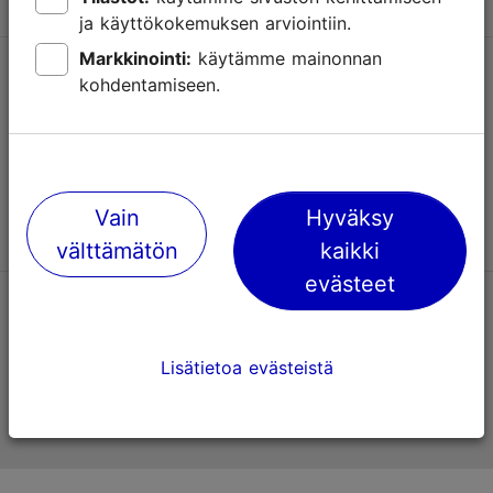
ja käyttökokemuksen arviointiin.
Markkinointi:
käytämme mainonnan
Tuki
kohdentamiseen.
Käyttöehdot
UKK
Ota yhteyttä
Vain
Hyväksy
välttämätön
kaikki
evästeet
TripAdvisorissa® annetut arviot
Lisätietoa evästeistä
Viron virallinen matkailusivusto