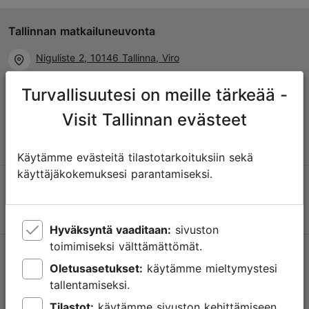
Tallinnan matkailuneuvonta
Niguliste 2, 10146 Tallinna, Viro
Turvallisuutesi on meille tärkeää -
+372 645 7777
Visit Tallinnan evästeet
info@visittallinn.ee
Käytämme evästeitä tilastotarkoituksiin sekä
käyttäjäkokemuksesi parantamiseksi.
Hyväksyntä vaaditaan:
sivuston
toimimiseksi välttämättömät.
Tallinnassa tapahtuu
Oletusasetukset:
käytämme mieltymystesi
Saa tietoa tulevista tapahtumista, uusista nähtävyyksistä,
tallentamiseksi.
erikoistarjouksista ja paljosta muusta.
Tilastot:
käytämme sivuston kehittämiseen