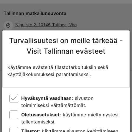
Tallinnan matkailuneuvonta
Niguliste 2, 10146 Tallinna, Viro
Turvallisuutesi on meille tärkeää -
+372 645 7777
Visit Tallinnan evästeet
info@visittallinn.ee
Käytämme evästeitä tilastotarkoituksiin sekä
käyttäjäkokemuksesi parantamiseksi.
Hyväksyntä vaaditaan:
sivuston
toimimiseksi välttämättömät.
Tallinnassa tapahtuu
Oletusasetukset:
käytämme mieltymystesi
Saa tietoa tulevista tapahtumista, uusista nähtävyyksistä,
tallentamiseksi.
erikoistarjouksista ja paljosta muusta.
Tilastot:
käytämme sivuston kehittämiseen