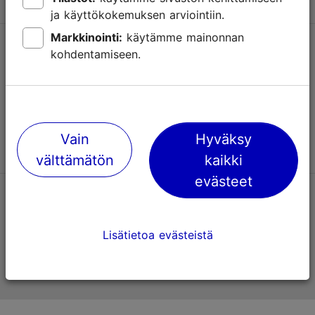
ja käyttökokemuksen arviointiin.
Markkinointi:
käytämme mainonnan
Tuki
kohdentamiseen.
Käyttöehdot
UKK
Ota yhteyttä
Vain
Hyväksy
välttämätön
kaikki
evästeet
TripAdvisorissa® annetut arviot
Lisätietoa evästeistä
Viron virallinen matkailusivusto