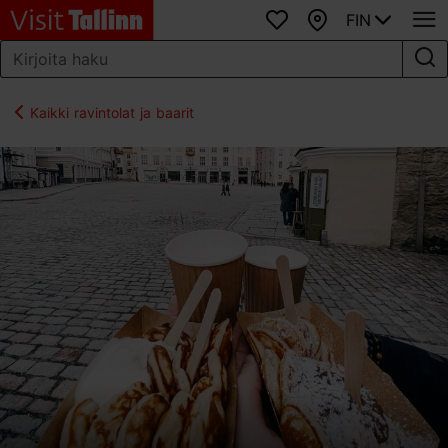
FIN
Suosikit
Kartta
Kaikki ravintolat ja baarit