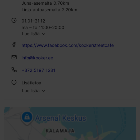
Juna-asemalta 0.70km
Linja-autoasemalta 2.20km
01.01–31.12
ma – to 11:00–20:00
Lue lisää
pe 11:00–21:00
la – su 10:00–21:00
https://www.facebook.com/kookerstreetcafe
info@kooker.ee
+372 5197 1231
Lisätietoa
Lue lisää
Tyyli: Kahvilat, Katuruoka
Istumapaikkoja: 2
Istumapaikkoja ulkona: 12
Aamiaismenu: Kyllä