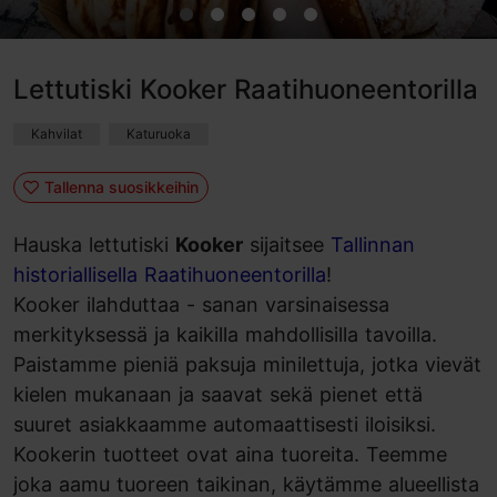
Lettutiski Kooker Raatihuoneentorilla
Kahvilat
Katuruoka
Tallenna suosikkeihin
Hauska lettutiski
Kooker
sijaitsee
Tallinnan
historiallisella Raatihuoneentorilla
!
Kooker ilahduttaa - sanan varsinaisessa
merkityksessä ja kaikilla mahdollisilla tavoilla.
Paistamme pieniä paksuja minilettuja, jotka vievät
kielen mukanaan ja saavat sekä pienet että
suuret asiakkaamme automaattisesti iloisiksi.
Kookerin tuotteet ovat aina tuoreita. Teemme
joka aamu tuoreen taikinan, käytämme alueellista