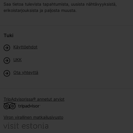
Saa tietoa tulevista tapahtumista, uusista nähtävyyksistä,
erikoistarjouksista ja paljosta muusta.
Tuki
Käyttöehdot
UKK
Ota yhteyttä
TripAdvisorissa® annetut arviot
Viron virallinen matkailusivusto