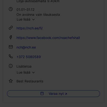
Linja-autoasemalta 9.40km
01.01–31.12
On avoinna vain tilauksesta
Lue lisää
https://nch.ee/fi/
https://www.facebook.com/noachefshall
nch@nch.ee
+372 5080589
Lisätietoa
Lue lisää
Tyyli: Ravintolat, Moderni eurooppalainen keittiö
Best Restaurants
Istumapaikkoja: 30
Istumapaikkoja ulkona: 110
Varaa nyt
Laktoosittomia ja gluteenittomia vaihtoehtoja: Kyllä
WLAN-alue