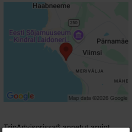
TripAdvisorissa® annetut arviot