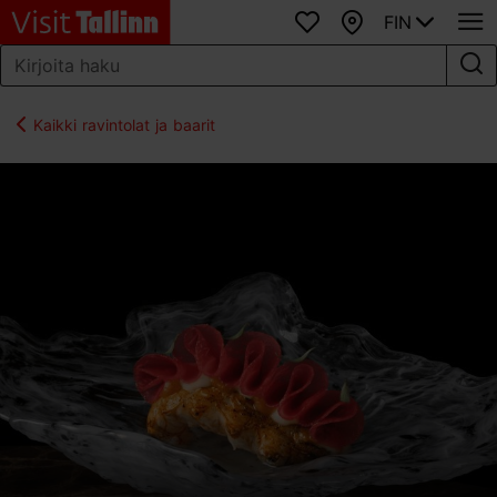
FIN
Suosikit
Kartta
Kaikki ravintolat ja baarit