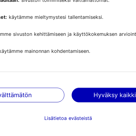
aditaan:
sivuston toimimiseksi välttämättömät.
et:
käytämme mieltymystesi tallentamiseksi.
mme sivuston kehittämiseen ja käyttökokemuksen arviointi
käytämme mainonnan kohdentamiseen.
välttämätön
Hyväksy kaikki
Tallinnassa tapahtuu
Saa tietoa tulevista tapahtumist
Lisätietoa evästeistä
nähtävyyksistä, erikoistarjouksis
paljosta muusta.