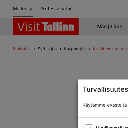
Matkailija
Professional
Näe ja koe
Matkailija
Syö ja juo
Kaupungilla
Kaikki ravintolat ja
Turvallisuutes
Sivua ei löytyny
Käytämme evästeitä t