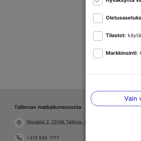
Hyväksyntä va
Oletusasetuks
Tilastot:
käytä
Markkinointi:
Vain 
Tallinnan matkailuneuvonta
Niguliste 2, 10146 Tallinna, Viro
+372 645 7777