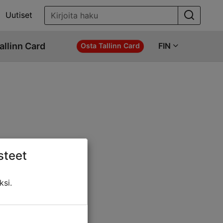
Uutiset
allinn Card
FIN
Osta Tallinn Card
steet
ö jotakin näistä:
ksi.