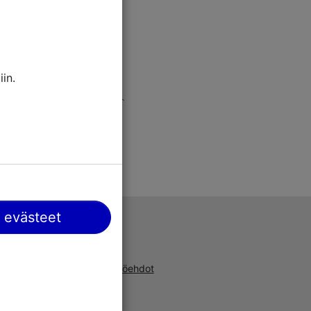
in.
 evästeet
Tuki
a, uusista
Käyttöehdot
ta ja
UKK