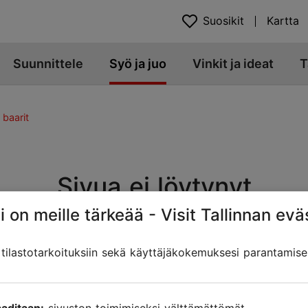
Suosikit
Kartta
Suunnittele
Syö ja juo
Vinkit ja ideat
T
 baarit
Sivua ei löytynyt
i on meille tärkeää - Visit Tallinnan evä
t. Sivun osoite on muuttunut, siirretty tai poistettu. Etsitk
ilastotarkoituksiin sekä käyttäjäkokemuksesi parantamise