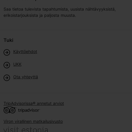
Saa tietoa tulevista tapahtumista, uusista nähtävyyksistä,
erikoistarjouksista ja paljosta muusta.
Tuki
Käyttöehdot
UKK
Ota yhteyttä
TripAdvisorissa® annetut arviot
Viron virallinen matkailusivusto