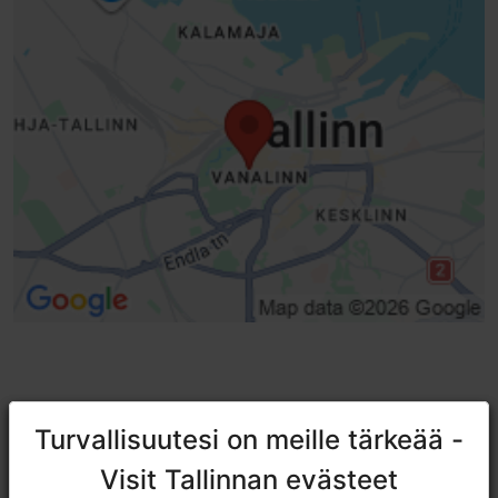
TripAdvisorissa® annetut arviot
Turvallisuutesi on meille tärkeää -
Turvallisuutesi on meille tärkeää -
tripadvisor rating 4.7 of 5
Visit Tallinnan evästeet
Visit Tallinnan evästeet