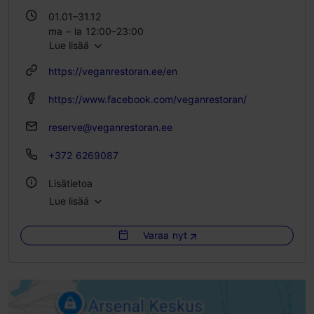
01.01–31.12
ma – la 12:00–23:00
Lue lisää
su 12:00–22:00
https://veganrestoran.ee/en
https://www.facebook.com/veganrestoran/
reserve@veganrestoran.ee
+372 6269087
Lisätietoa
Lue lisää
Tyyli: Ravintolat, Vegaaninen
Varaa nyt
Istumapaikkoja: 20
Istumapaikkoja ulkona: 12
WLAN-alue