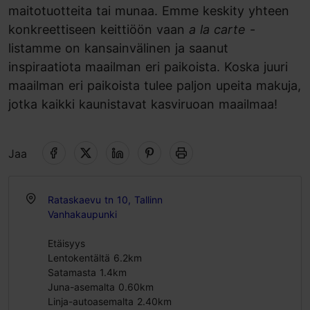
maitotuotteita tai munaa. Emme keskity yhteen
konkreettiseen keittiöön vaan
a la carte
-
listamme on kansainvälinen ja saanut
inspiraatiota maailman eri paikoista. Koska juuri
maailman eri paikoista tulee paljon upeita makuja,
jotka kaikki kaunistavat kasviruoan maailmaa!
Jaa
Rataskaevu tn 10, Tallinn
Vanhakaupunki
Etäisyys
Lentokentältä 6.2km
Satamasta 1.4km
Juna-asemalta 0.60km
Linja-autoasemalta 2.40km