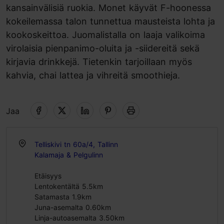
kansainvälisiä ruokia. Monet käyvät F-hoonessa
kokeilemassa talon tunnettua mausteista lohta ja
kookoskeittoa. Juomalistalla on laaja valikoima
virolaisia pienpanimo-oluita ja -siidereitä sekä
kirjavia drinkkejä. Tietenkin tarjoillaan myös
kahvia, chai lattea ja vihreitä smoothieja.
Jaa
Telliskivi tn 60a/4, Tallinn
Kalamaja & Pelgulinn
Etäisyys
Lentokentältä 5.5km
Satamasta 1.9km
Juna-asemalta 0.60km
Linja-autoasemalta 3.50km