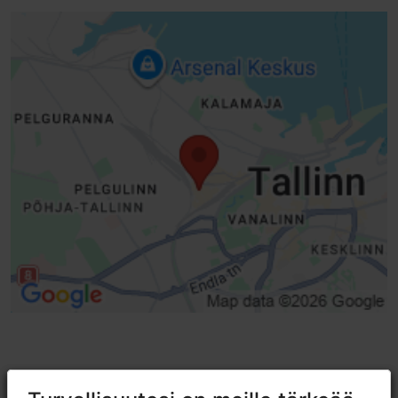
Ei pääsyä sähköpyörätuolilla
Ulkona
Ei pääsyä skootterilla
Sisätiloissa
Portaat - ilman kaidetta
Tavallinen ovi (leveys < 800 mm)
TripAdvisorissa® annetut arviot