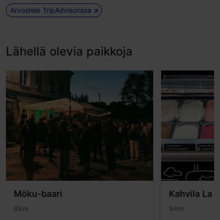
Arvostele TripAdvisorissa
Lähellä olevia paikkoja
Möku-baari
Kahvila La 
89m
94m