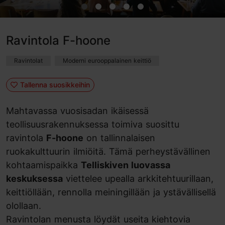
Ravintola F-hoone
Ravintolat
Moderni eurooppalainen keittiö
Tallenna suosikkeihin
Mahtavassa vuosisadan ikäisessä
teollisuusrakennuksessa toimiva suosittu
ravintola
F-hoone
on tallinnalaisen
ruokakulttuurin ilmiöitä. Tämä perheystävällinen
kohtaamispaikka
Telliskiven luovassa
keskuksessa
viettelee upealla arkkitehtuurillaan,
keittiöllään, rennolla meiningillään ja ystävällisellä
olollaan.
Ravintolan menusta löydät useita kiehtovia