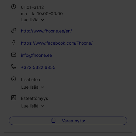
01.01–31.12
ma – la 10:00–00:00
Lue lisää
su 10:00–22:00
http://www.fhoone.ee/en/
https://www.facebook.com/Fhoone/
info@fhoone.ee
+372 5322 6855
Lisätietoa
Lue lisää
Tyyli: Ravintolat, Moderni eurooppalainen keittiö
Esteettömyys
Ryhmäruokailut: Kyllä
Lue lisää
Ei pääsyä lastenvaunuilla
Istumapaikkoja: 250
Istumapaikkoja ulkona: 100
Varaa nyt
Rajoitettu pääsy pyörätuolilla
WLAN-alue