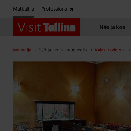
Matkailija
Professional
Näe ja koe
Matkailija
Syö ja juo
Kaupungilla
Kaikki ravintolat ja