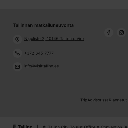
Tallinnan matkailuneuvonta
Niguliste 2, 10146 Tallinna, Viro
+372 645 7777
info@visittallinn.ee
TripAdvisorissa® annetut 
|
© Tallinn City Tourist Office & Convention B