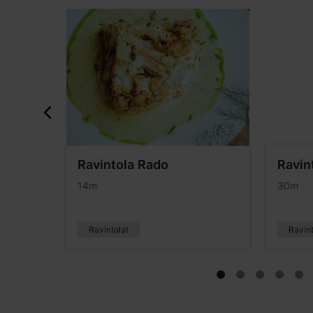
kka
Ravintola Rado
Ravin
14m
30m
Ravintolat
Ravint