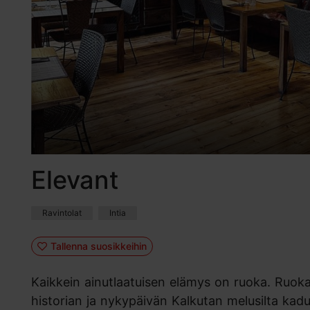
Elevant
Ravintolat
Intia
Tallenna suosikkeihin
Kaikkein ainutlaatuisen elämys on ruoka. Ruokal
historian ja nykypäivän Kalkutan melusilta kadui