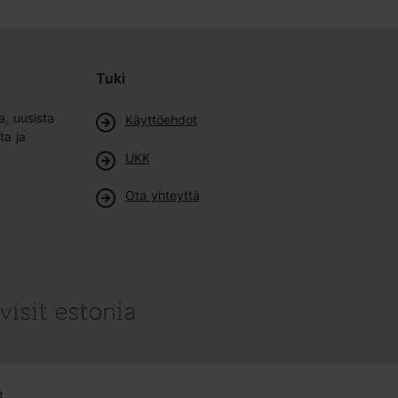
Tuki
a, uusista
Käyttöehdot
ta ja
UKK
Ota yhteyttä
t