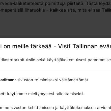
urveda-lääketieteestä poimittuja piirteitä. Tästä löydä
omaperäisiä liharuokia – kaikkea sitä, mitä ei saa Tall
i on meille tärkeää - Visit Tallinnan evä
i on meille tärkeää - Visit Tallinnan evä
ut arviot
ilastotarkoituksiin sekä käyttäjäkokemuksesi parantamise
ilastotarkoituksiin sekä käyttäjäkokemuksesi parantamise
oon
aditaan:
aditaan:
sivuston toimimiseksi välttämättömät.
sivuston toimimiseksi välttämättömät.
et:
et:
käytämme mieltymystesi tallentamiseksi.
käytämme mieltymystesi tallentamiseksi.
asty. Place looks very cool and authentic. Definately re
mme sivuston kehittämiseen ja käyttökokemuksen arviointi
mme sivuston kehittämiseen ja käyttökokemuksen arviointi