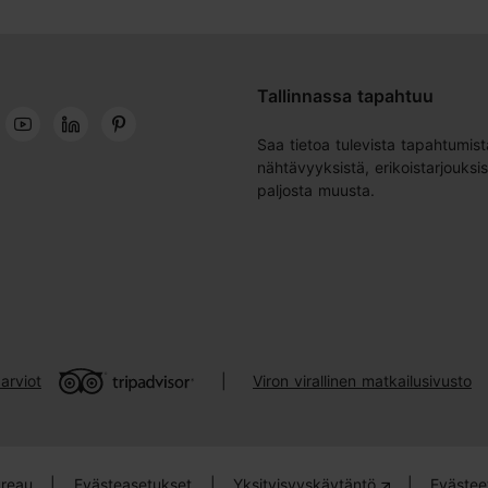
Tallinnassa tapahtuu
Saa tietoa tulevista tapahtumist
nähtävyyksistä, erikoistarjouksis
paljosta muusta.
arviot
Viron virallinen matkailusivusto
|
ureau
|
Evästeasetukset
|
Yksityisyyskäytäntö
|
Evästee