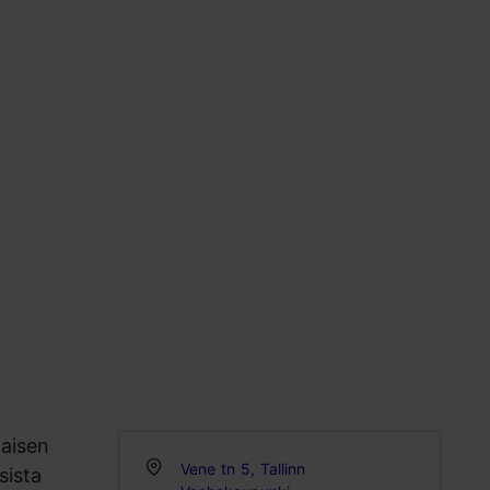
naisen
Vene tn 5, Tallinn
sista