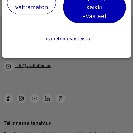
välttämätön
kaikki
evästeet
Tallinnan matkailuneuvonta
Niguliste 2, 10146 Tallinna, Viro
Lisätietoa evästeistä
+372 645 7777
info@visittallinn.ee
Tallinnassa tapahtuu