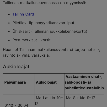
Tallinnan matkailuneuvonnassa on myynnissä:
Tallinn Card
Piletilevi-lipunmyyntikanavan liput
Ühiskaart (Tallinnan joukkoliikennekortti)
Postimerkit ja -kortit
Huomio! Tallinnan matkailuneuvonta ei tarjoa hotelli-,
ravintola- yms. varauksia.
Aukioloajat
Vastaaminen chat-,
Päivämäärä
Aukioloajat
sähköposti- ja
puhelintiedusteluihin
Ma-La: klo 10–
Ma-Su: klo 9–17
17
01.10 - 30.04