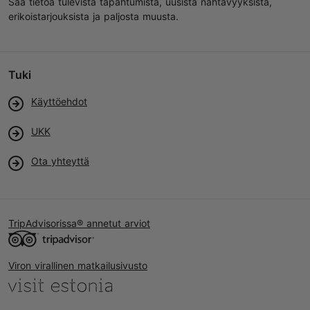
Saa tietoa tulevista tapahtumista, uusista nähtävyyksistä,
erikoistarjouksista ja paljosta muusta.
Tuki
Käyttöehdot
UKK
Ota yhteyttä
TripAdvisorissa® annetut arviot
Viron virallinen matkailusivusto