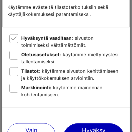
Neuvojen ja vinkkien lisäksi Tallinnan
Käytämme evästeitä tilastotarkoituksiin sekä
matkailuneuvonta:
käyttäjäkokemuksesi parantamiseksi.
jakaa ilmaisia karttoja ja esitteitä
auttaa matkaoppaan varaamisessa
Hyväksyntä vaaditaan:
sivuston
myy nähtävyyskortti Tallinn Cardeja
toimimiseksi välttämättömät.
Oletusasetukset:
käytämme mieltymystesi
myy julkisen liikenteen matkakortteja (Ühiskaart)
tallentamiseksi.
myy kertalippuja (1 h) julkiseen liikenteeseen
Tilastot:
käytämme sivuston kehittämiseen
paikan päällä olevasta automaatista
ja käyttökokemuksen arviointiin.
myy postikortteja ja postimerkkejä.
Markkinointi:
käytämme mainonnan
kohdentamiseen.
Vastasiko sivun sisältö odotuksiasi?
Kyllä
Ei
Vain
Hyväksy