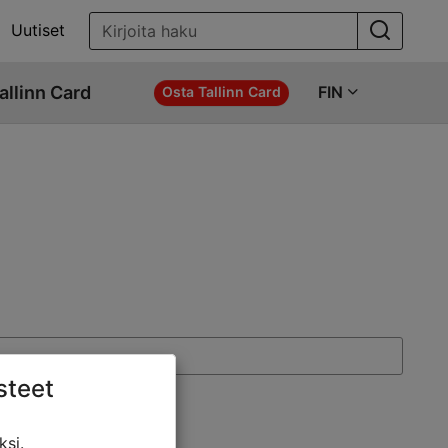
Uutiset
allinn Card
FIN
Osta Tallinn Card
steet
ksi.