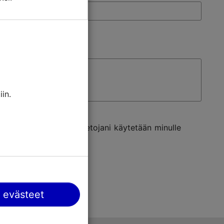
in.
ulle. Hyväksyn, että tietojani käytetään minulle
 evästeet