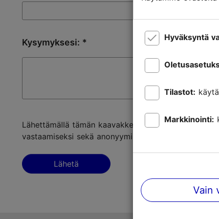
Hyväksyntä va
Kysymyksesi:
Oletusasetuks
Tilastot:
käytä
Markkinointi:
Lähettämällä tämän kaavakkeen hyväksyn, että tietoni
vastaamiseksi sekä anonyymiin tiedonkeruuseen tila
Lähetä
Vain 