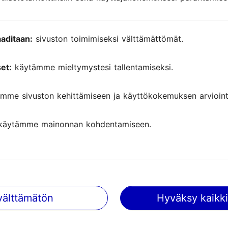
aditaan:
sivuston toimimiseksi välttämättömät.
et:
käytämme mieltymystesi tallentamiseksi.
mme sivuston kehittämiseen ja käyttökokemuksen arviointi
käytämme mainonnan kohdentamiseen.
 välitetään Tallinn City Tourist Office & Convention Burea
stojen koostamiseksi.
välttämätön
Hyväksy kaikki