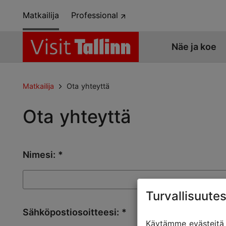
Matkailija
Professional
Näe ja koe
Matkailija
Ota yhteyttä
Ota yhteyttä
Nimesi:
Turvallisuutes
Sähköpostiosoitteesi:
Käytämme evästeitä t