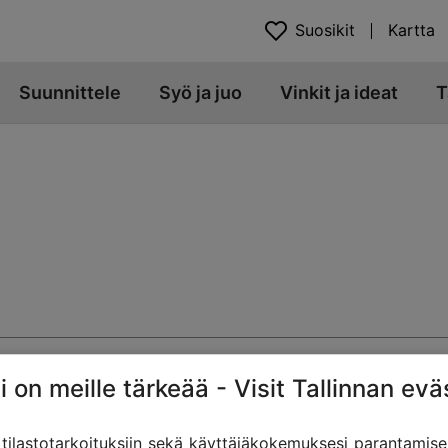
Suosikit
Kartta
Suunnittele
Syö ja juo
Vinkit ja ideat
T
i on meille tärkeää - Visit Tallinnan evä
ilastotarkoituksiin sekä käyttäjäkokemuksesi parantamise