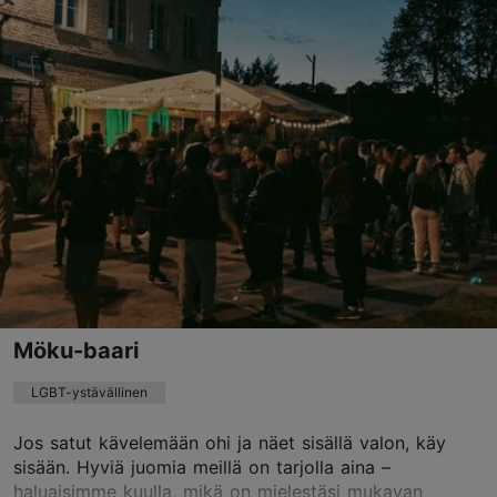
Sakala tn 22a, Tallinn
Keskusta
01.01–31.12
ma – to 16:00–02:00
Lue lisää
pe 16:00–07:00
la 20:00–06:00
sauna@club69.ee
su 16:00–02:00
+372 6604830
Möku-baari
LGBT-ystävällinen
Jos satut kävelemään ohi ja näet sisällä valon, käy
sisään. Hyviä juomia meillä on tarjolla aina –
haluaisimme kuulla, mikä on mielestäsi mukavan