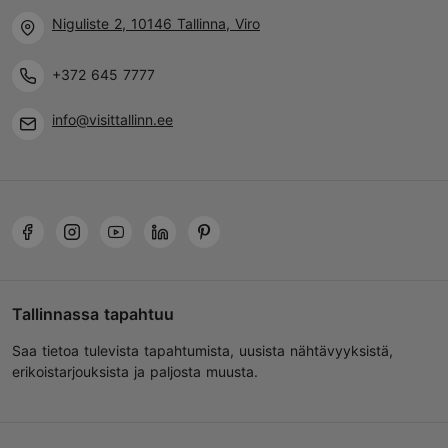
Lue lisää
ke 19:00–23:00
Niguliste 2, 10146 Tallinna, Viro
to 20:00–23:00
info@laine.bar
pe 23:00–03:00
+372 645 7777
la 22:00–03:00
+372 5306 5865
info@visittallinn.ee
Tallinnassa tapahtuu
Saa tietoa tulevista tapahtumista, uusista nähtävyyksistä,
erikoistarjouksista ja paljosta muusta.