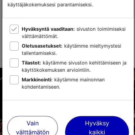
käyttäjäkokemuksesi parantamiseksi.
LGBT-ystävällinen
Baarit ja pubit
Heldeke! (Hyvänen aika!) -teatteribaari on Tallinnan
ainoa vaudeville-tyylinen esityspaikka, jossa on myös
Hyväksyntä vaaditaan:
sivuston toimimiseksi
hieno baari, joka tarjoaa mahdollisuuden paeta
välttämättömät.
harmaata arkea. Nostamme mielialaasi. Saamme s...
Oletusasetukset:
käytämme mieltymystesi
Lue lisää
Tallenna suosikkeihin
tallentamiseksi.
Tilastot:
käytämme sivuston kehittämiseen ja
käyttökokemuksen arviointiin.
Tööstuse tn 13, Tallinn
Markkinointi:
käytämme mainonnan
Kalamaja & Pelgulinn
kohdentamiseen.
01.01–31.12
On avoinna vain tilauksesta
Lue lisää
Elävä musiikki ja keikat
Vain
Hyväksy
info@heldeke.ee
välttämätön
kaikki