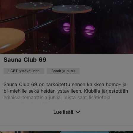
Sauna Club 69
LGBT-ystävällinen
Baarit ja pubit
Sauna Club 69 on tarkoitettu ennen kaikkea homo- ja
bi-miehille sekä heidän ystävilleen. Klubilla järjestetään
erilaisia temaattisia juhlia, joista saat lisätietoja
kotisivuilta.Klubi 69:ssä on baari,...
Lue lisää
Tallenna suosikkeihin