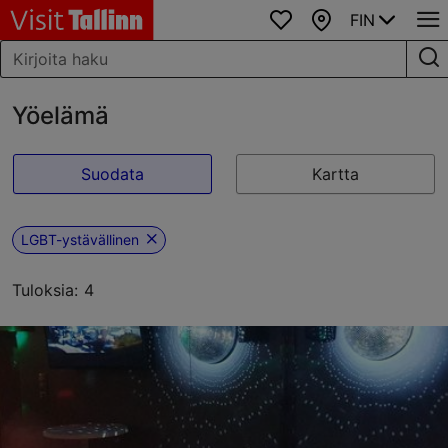
FIN
Suosikit
Kartta
Yöelämä
Suodata
Kartta
LGBT-ystävällinen
Tuloksia: 4