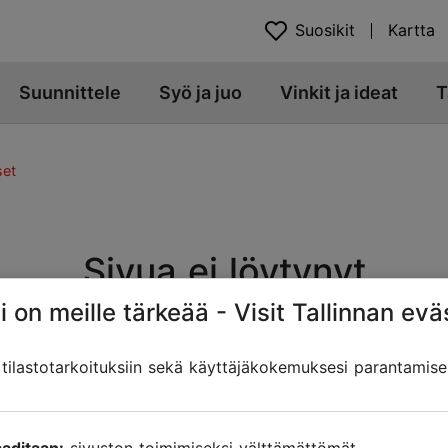
Suosikit
Kartta
Suunnittele
Syö ja juo
Vinkit ja ideat
T
set
Sivua ei löytynyt
i on meille tärkeää - Visit Tallinnan evä
t. Sivun osoite on muuttunut, siirretty tai poistettu. Etsitk
ilastotarkoituksiin sekä käyttäjäkokemuksesi parantamise