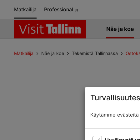
Matkailija
Professional
Näe ja koe
Matkailija
Näe ja koe
Tekemistä Tallinnassa
Ostok
Turvallisuutes
Sivua ei löytyny
Käytämme evästeitä t