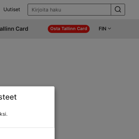
Uutiset
allinn Card
FIN
Osta Tallinn Card
steet
ö jotakin näistä:
ksi.