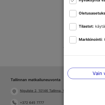
Hyväksyntä va
Oletusasetuks
Tilastot:
käytä
Markkinointi:
Vain 
Tallinnan matkailuneuvonta
Niguliste 2, 10146 Tallinna, Viro
+372 645 7777