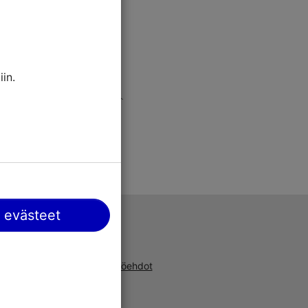
in.
 evästeet
Tuki
a, uusista
Käyttöehdot
ta ja
UKK