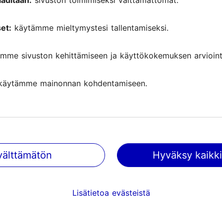
aditaan:
sivuston toimimiseksi välttämättömät.
et:
käytämme mieltymystesi tallentamiseksi.
mme sivuston kehittämiseen ja käyttökokemuksen arviointi
käytämme mainonnan kohdentamiseen.
välttämätön
Hyväksy kaikki
Tallinnassa tapahtuu
Saa tietoa tulevista tapahtumist
Lisätietoa evästeistä
nähtävyyksistä, erikoistarjouksis
paljosta muusta.