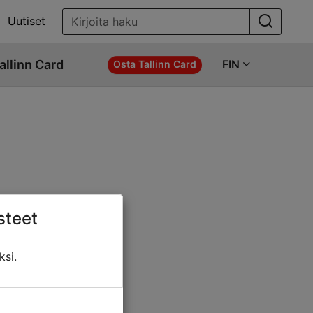
Uutiset
allinn Card
FIN
Osta Tallinn Card
steet
ö jotakin näistä:
ksi.