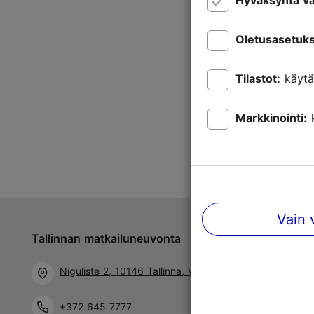
Hyväksyntä va
Oletusasetuks
Tilastot:
käytä
Markkinointi:
Vain 
Tallinnan matkailuneuvonta
Niguliste 2, 10146 Tallinna, Viro
+372 645 7777