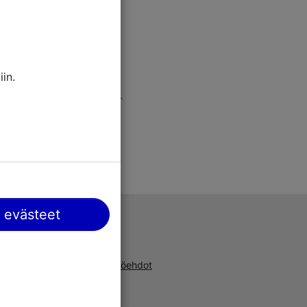
in.
 evästeet
Tuki
a, uusista
Käyttöehdot
ta ja
UKK