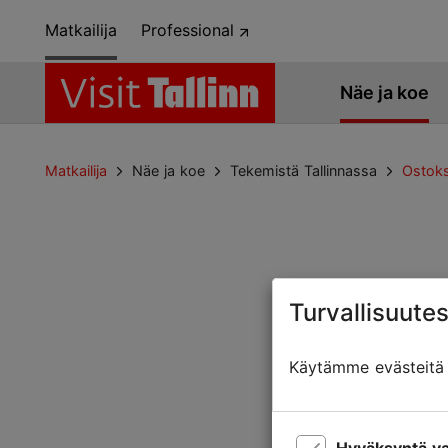
Matkailija
Professional
Näe ja koe
Matkailija
Näe ja koe
Tekemistä Tallinnassa
Ostok
Turvallisuutes
Sivua ei löytyny
Käytämme evästeitä t