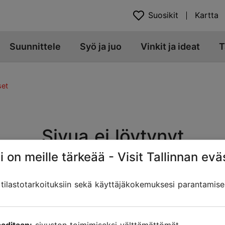
Suosikit
Kartta
Suunnittele
Syö ja juo
Vinkit ja ideat
T
set
Sivua ei löytynyt
i on meille tärkeää - Visit Tallinnan evä
t. Sivun osoite on muuttunut, siirretty tai poistettu. Etsitk
ilastotarkoituksiin sekä käyttäjäkokemuksesi parantamise