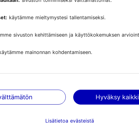
aditaan:
sivuston toimimiseksi välttämättömät.
et:
käytämme mieltymystesi tallentamiseksi.
mme sivuston kehittämiseen ja käyttökokemuksen arviointi
käytämme mainonnan kohdentamiseen.
välttämätön
Hyväksy kaikki
Tallinnassa tapahtuu
Saa tietoa tulevista tapahtumist
Lisätietoa evästeistä
nähtävyyksistä, erikoistarjouksis
paljosta muusta.