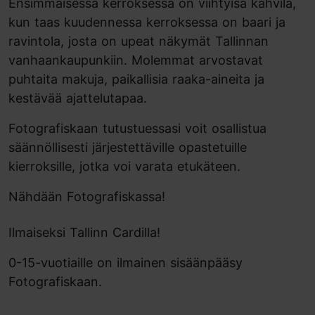
Ensimmäisessä kerroksessa on viihtyisä kahvila,
kun taas kuudennessa kerroksessa on baari ja
ravintola, josta on upeat näkymät Tallinnan
vanhaankaupunkiin. Molemmat arvostavat
puhtaita makuja, paikallisia raaka-aineita ja
kestävää ajattelutapaa.
Fotografiskaan tutustuessasi voit osallistua
säännöllisesti järjestettäville opastetuille
kierroksille, jotka voi varata etukäteen.
Nähdään Fotografiskassa!
Ilmaiseksi Tallinn Cardilla!
0-15-vuotiaille on ilmainen sisäänpääsy
Fotografiskaan.