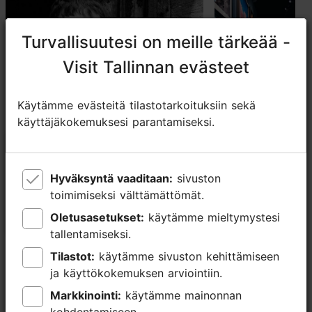
Turvallisuutesi on meille tärkeää -
Turvallisuutesi on meille tärkeää -
Visit Tallinnan evästeet
Visit Tallinnan evästeet
Käytämme evästeitä tilastotarkoituksiin sekä
Käytämme evästeitä tilastotarkoituksiin sekä
käyttäjäkokemuksesi parantamiseksi.
käyttäjäkokemuksesi parantamiseksi.
Inta Rukan näyttely "Paikat
Valokuvaukse
nimeltä koti"
Näkyviin tuod
Hyväksyntä vaaditaan:
Hyväksyntä vaaditaan:
sivuston
sivuston
14.03.2026 - 04.10.2026
06.05.2026 - 13.
toimimiseksi välttämättömät.
toimimiseksi välttämättömät.
Oletusasetukset:
Oletusasetukset:
käytämme mieltymystesi
käytämme mieltymystesi
Näyttely
Näyttely
tallentamiseksi.
tallentamiseksi.
Tilastot:
Tilastot:
käytämme sivuston kehittämiseen
käytämme sivuston kehittämiseen
ja käyttökokemuksen arviointiin.
ja käyttökokemuksen arviointiin.
Markkinointi:
Markkinointi:
käytämme mainonnan
käytämme mainonnan
TripAdvisorissa® annetut arviot