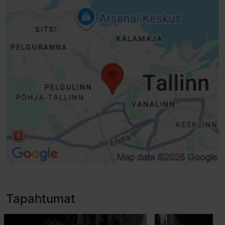
Esteetön pääsy lastenvaunuilla
Tavallinen ovi, manuaalinen avaus (leveys > 800 mm)
Hissit, tavallinen hissi - soveltuu pyörätuolille
Kohokuvioiset napit tai pistekirjoitus
Inva-WC
Inva-WC keskellä
Matala palvelutiski
Tapahtumat