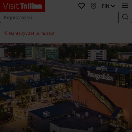
FIN
Suosikit
Kartta
Nähtävyydet ja museot