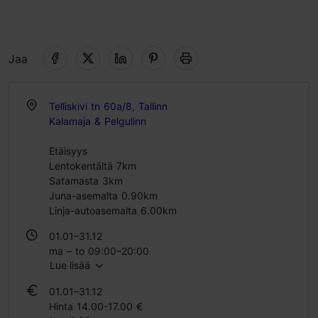
Jaa
Telliskivi tn 60a/8, Tallinn
Kalamaja & Pelgulinn
Etäisyys
Lentokentältä 7km
Satamasta 3km
Juna-asemalta 0.90km
Linja-autoasemalta 6.00km
01.01–31.12
ma – to 09:00–20:00
Lue lisää
pe 09:00–00:00
la 10:00–20:00
01.01–31.12
su 10:00–18:00
Hinta 14.00-17.00 €