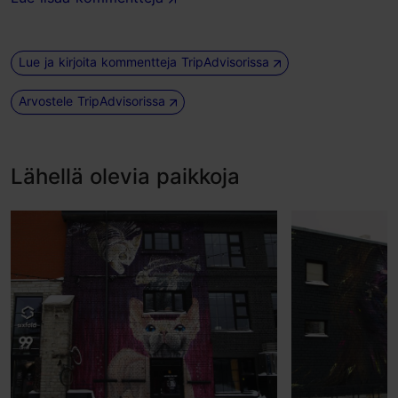
Lue ja kirjoita kommentteja TripAdvisorissa
Arvostele TripAdvisorissa
Lähellä olevia paikkoja