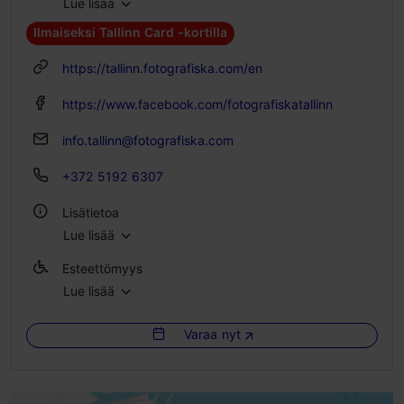
Lue lisää
Oppilaslippu 11.00-14.00 €
Ilmaiseksi Tallinn Card -kortilla
https://tallinn.fotografiska.com/en
https://www.facebook.com/fotografiskatallinn
info.tallinn@fotografiska.com
+372 5192 6307
Lisätietoa
Lue lisää
Ryhmäruokailut: Kyllä
Esteettömyys
WLAN-alue
Lue lisää
Esteetön pääsy pyörätuolilla
Lemmikkieläimet tervetulleita
Varaa nyt
Esteetön pääsy skootterilla
Sisätiloissa
Esteetön pääsy sähköpyörätuolilla