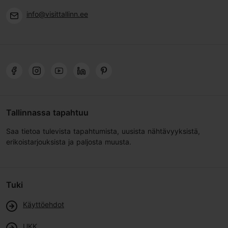
info@visittallinn.ee
Tallinnassa tapahtuu
Saa tietoa tulevista tapahtumista, uusista nähtävyyksistä,
erikoistarjouksista ja paljosta muusta.
Tuki
Käyttöehdot
UKK