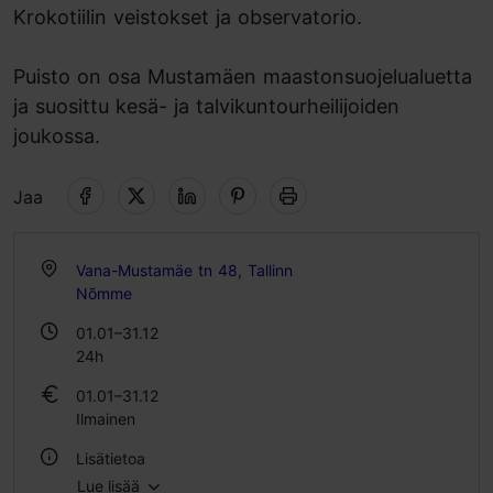
Krokotiilin veistokset ja observatorio.
Puisto on osa Mustamäen maastonsuojelualuetta
ja suosittu kesä- ja talvikuntourheilijoiden
joukossa.
Jaa
Vana-Mustamäe tn 48, Tallinn
Nõmme
01.01–31.12
24h
01.01–31.12
Ilmainen
Lisätietoa
Lue lisää