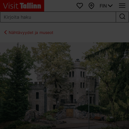
FIN
Suosikit
Kartta
Nähtävyydet ja museot