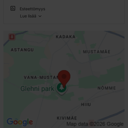
Ulkona
Esteettömyys
Lue lisää
Esteetön pääsy skootterilla
Esteetön pääsy sähköpyörätuolilla
Esteetön pääsy lastenvaunuilla
Rajoitettu pääsy pyörätuolilla
Luiska (> = 10 %)
Portaat - ilman kaidetta
Sisäänkäynnin päällyste huonokuntoinen