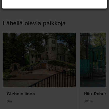
Arvostele TripAdvisorissa
Lähellä olevia paikkoja
Glehnin linna
Hiiu-Rahun
0m
801m