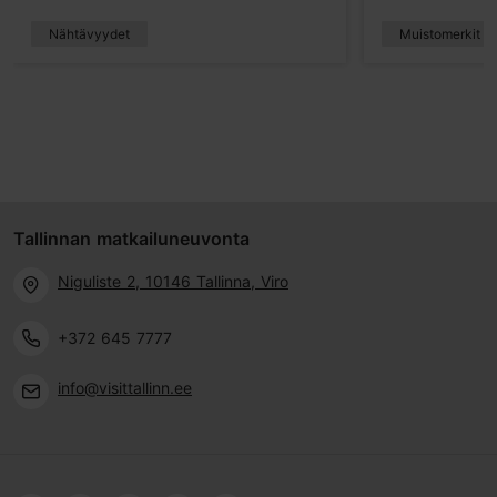
Nähtävyydet
Muistomerkit j
Tallinnan matkailuneuvonta
Niguliste 2, 10146 Tallinna, Viro
+372 645 7777
info@visittallinn.ee