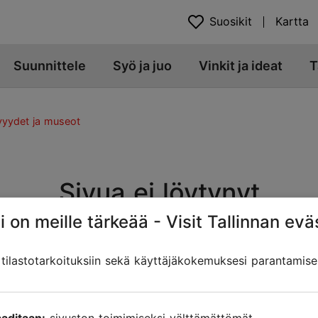
Suosikit
Kartta
Suunnittele
Syö ja juo
Vinkit ja ideat
T
yydet ja museot
Sivua ei löytynyt
i on meille tärkeää - Visit Tallinnan evä
t. Sivun osoite on muuttunut, siirretty tai poistettu. Etsitk
ilastotarkoituksiin sekä käyttäjäkokemuksesi parantamise