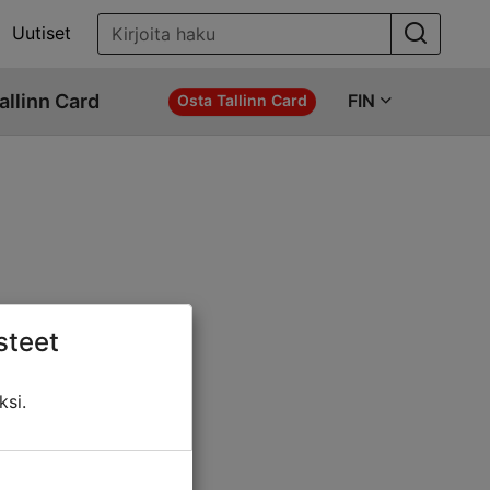
Uutiset
allinn Card
FIN
Osta Tallinn Card
steet
ö jotakin näistä:
ksi.