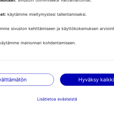
aditaan:
sivuston toimimiseksi välttämättömät.
et:
käytämme mieltymystesi tallentamiseksi.
mme sivuston kehittämiseen ja käyttökokemuksen arviointi
käytämme mainonnan kohdentamiseen.
välttämätön
Hyväksy kaikki
Tallinnassa tapahtuu
Saa tietoa tulevista tapahtumist
Lisätietoa evästeistä
nähtävyyksistä, erikoistarjouksis
paljosta muusta.