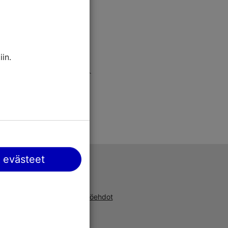
in.
 evästeet
Tuki
a, uusista
Käyttöehdot
ta ja
UKK