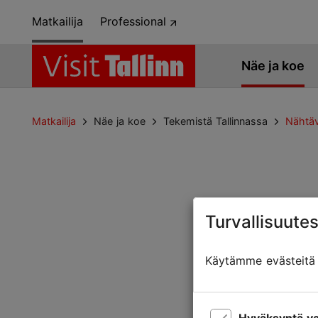
Matkailija
Professional
Näe ja koe
Matkailija
Näe ja koe
Tekemistä Tallinnassa
Nähtäv
Turvallisuutes
Sivua ei löytyny
Käytämme evästeitä t