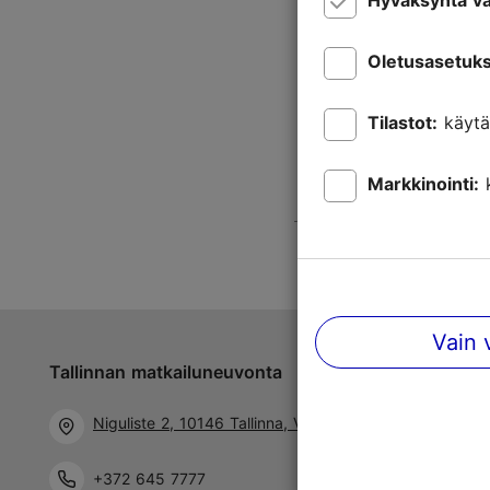
Hyväksyntä va
Oletusasetuks
Tilastot:
käytä
Markkinointi:
Vain 
Tallinnan matkailuneuvonta
Niguliste 2, 10146 Tallinna, Viro
+372 645 7777