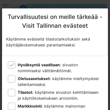
Turvallisuutesi on meille tärkeää -
Turvallisuutesi on meille tärkeää -
Visit Tallinnan evästeet
Visit Tallinnan evästeet
Käytämme evästeitä tilastotarkoituksiin sekä
Käytämme evästeitä tilastotarkoituksiin sekä
käyttäjäkokemuksesi parantamiseksi.
käyttäjäkokemuksesi parantamiseksi.
Hyväksyntä vaaditaan:
Hyväksyntä vaaditaan:
sivuston
sivuston
toimimiseksi välttämättömät.
toimimiseksi välttämättömät.
Oletusasetukset:
Oletusasetukset:
käytämme mieltymystesi
käytämme mieltymystesi
tallentamiseksi.
tallentamiseksi.
Tilastot:
Tilastot:
käytämme sivuston kehittämiseen
käytämme sivuston kehittämiseen
ja käyttökokemuksen arviointiin.
ja käyttökokemuksen arviointiin.
Markkinointi:
Markkinointi:
käytämme mainonnan
käytämme mainonnan
TripAdvisorissa® annetut arviot