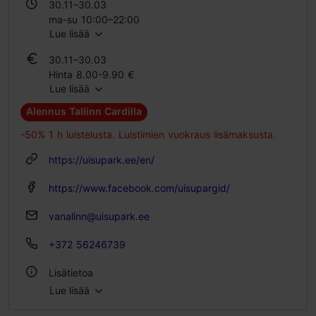
30.11–30.03
ma-su 10:00–22:00
Lue lisää
30.11–30.03
Hinta 8.00-9.90 €
Lue lisää
Oppilaslippu 6.00-8.00 €
Alennus Tallinn Cardilla
-50% 1 h luistelusta. Luistimien vuokraus lisämaksusta.
https://uisupark.ee/en/
https://www.facebook.com/uisupargid/
vanalinn@uisupark.ee
+372 56246739
Lisätietoa
Lue lisää
Ulkona