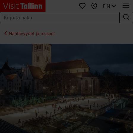
FIN
Suosikit
Kartta
Nähtävyydet ja museot