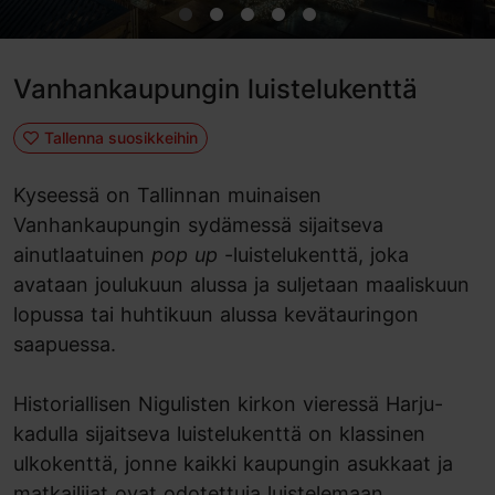
Vanhankaupungin luistelukenttä
Tallenna suosikkeihin
Kyseessä on Tallinnan muinaisen
Vanhankaupungin sydämessä sijaitseva
ainutlaatuinen
pop up
-luistelukenttä, joka
avataan joulukuun alussa ja suljetaan maaliskuun
lopussa tai huhtikuun alussa kevätauringon
saapuessa.
Historiallisen Nigulisten kirkon vieressä Harju-
kadulla sijaitseva luistelukenttä on klassinen
ulkokenttä, jonne kaikki kaupungin asukkaat ja
matkailijat ovat odotettuja luistelemaan.