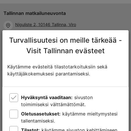
Tallinnan matkailuneuvonta
Niguliste 2, 10146 Tallinna, Viro
Turvallisuutesi on meille tärkeää -
+372 645 7777
Visit Tallinnan evästeet
info@visittallinn.ee
Käytämme evästeitä tilastotarkoituksiin sekä
käyttäjäkokemuksesi parantamiseksi.
Hyväksyntä vaaditaan:
sivuston
toimimiseksi välttämättömät.
Tallinnassa tapahtuu
Oletusasetukset:
käytämme mieltymystesi
Saa tietoa tulevista tapahtumista, uusista nähtävyyksistä,
tallentamiseksi.
erikoistarjouksista ja paljosta muusta.
Tilastot:
käytämme sivuston kehittämiseen