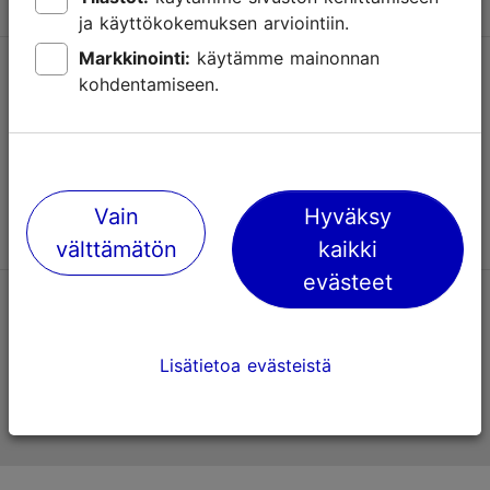
ja käyttökokemuksen arviointiin.
Markkinointi:
käytämme mainonnan
Tuki
kohdentamiseen.
Käyttöehdot
UKK
Ota yhteyttä
Vain
Hyväksy
välttämätön
kaikki
evästeet
TripAdvisorissa® annetut arviot
Lisätietoa evästeistä
Viron virallinen matkailusivusto