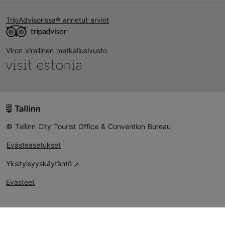
TripAdvisorissa® annetut arviot
Viron virallinen matkailusivusto
© Tallinn City Tourist Office & Convention Bureau
Evästeasetukset
Yksityisyyskäytäntö
Evästeet