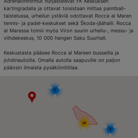
Adrenaliinihirmut hurjastelevat FK Keskuksen
kartingradalla ja ottavat toisistaan mittaa paintball-
taistelussa, urheilun ystäviä odottavat Rocca al Maren
tennis- ja padel-keskukset sekä Škoda-jäähalli. Rocca
al Maressa toimii myös Viron suurin urheilu-, messu- ja
viihdekeskus, 10 000 hengen Saku Suurhall.
Keskustasta pääsee Rocca al Mareen busseilla ja
johdinautoilla. Omalla autolla saapuville on paljon
pääosin ilmaista pysäköintitilaa.
3
10
3