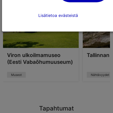
Lisätietoa evästeistä
Viron ulkoilmamuseo
Tallinnan 
(Eesti Vabaõhumuuseum)
Museot
Nähtävyydet
Tapahtumat