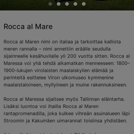
Rocca al Mare
Rocca al Maren nimi on italiaa ja tarkoittaa kalliota
meren rannalla – nimi annettiin eräälle seudulla
sijainneelle kesähuvilalle yli 200 vuotta sitten. Rocca al
Maressa voi yhä tehdä aikamatkan menneeseen: 1800–
1900-lukujen virolaisten maalaiskylien elämää ja
perinteitä esittelee Viron ulkomuseo kymmenine
maalaistaloineen, myllyineen ja muine rakennuksineen.
Rocca al Maressa sijaitsee myös Tallinnan eläintarha.
Lisäksi luontoa voi ihailla Rocca al Maren
rantapromenadilla, joka kulkee vihreän asuinalueen läpi
Stroomin ja Kakumäen uimarannat toisiinsa yhdistäen.