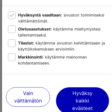
Hyväksyntä vaaditaan:
sivuston toimimiseksi
välttämättömät.
Oletusasetukset:
käytämme mieltymystesi
tallentamiseksi.
Tilastot:
käytämme sivuston kehittämiseen ja
Lasten kanssa Tallinnassa – museot ja
käyttökokemuksen arviointiin.
elämyskeskukset
Markkinointi:
käytämme mainonnan
kohdentamiseen.
Lasten kanssa
Tekemistä Rocca al Maressa
Vain
Hyväksy
välttämätön
kaikki
evästeet