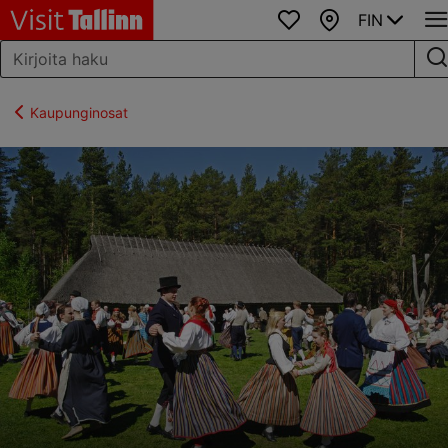
FIN
Suosikit
Kartta
Kaupunginosat