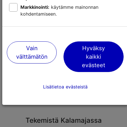
Markkinointi:
käytämme mainonnan
kohdentamiseen.
Vain
Hyväksy
välttämätön
kaikki
evästeet
Top 10: Tallinn Cardin ilmaiset
nähtävyydet
Lisätietoa evästeistä
Tallinn Card
Tekemistä Kalamajassa