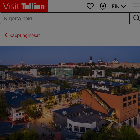
FIN
Suosikit
Kartta
Kaupunginosat