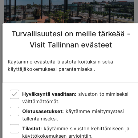
Turvallisuutesi on meille tärkeää -
Visit Tallinnan evästeet
Käytämme evästeitä tilastotarkoituksiin sekä
Ravintolat, baarit ja kahvilat
käyttäjäkokemuksesi parantamiseksi.
Kalamajassa
Ruoka & juoma
Hyväksyntä vaaditaan:
sivuston toimimiseksi
välttämättömät.
Oletusasetukset:
käytämme mieltymystesi
tallentamiseksi.
Tilastot:
käytämme sivuston kehittämiseen ja
käyttökokemuksen arviointiin.