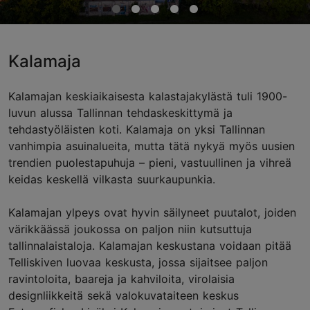
Kalamaja
Kalamajan keskiaikaisesta kalastajakylästä tuli 1900-
luvun alussa Tallinnan tehdaskeskittymä ja
tehdastyöläisten koti. Kalamaja on yksi Tallinnan
vanhimpia asuinalueita, mutta tätä nykyä myös uusien
trendien puolestapuhuja – pieni, vastuullinen ja vihreä
keidas keskellä vilkasta suurkaupunkia.
Kalamajan ylpeys ovat hyvin säilyneet puutalot, joiden
värikkäässä joukossa on paljon niin kutsuttuja
tallinnalaistaloja. Kalamajan keskustana voidaan pitää
Telliskiven luovaa keskusta, jossa sijaitsee paljon
ravintoloita, baareja ja kahviloita, virolaisia
designliikkeitä sekä valokuvataiteen keskus