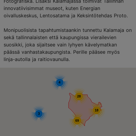
Fotografiska. Lisäksi Kalamajassa toimivat Tallinnan
innovatiivisimmat museot, kuten Energian
oivalluskeskus, Lentosatama ja Keksintötehdas Proto.
Monipuolisista tapahtumistaankin tunnettu Kalamaja on
sekä tallinnalaisten että kaupungissa vierailevien
suosikki, joka sijaitsee vain lyhyen kävelymatkan
päässä vanhastakaupungista. Perille pääsee myös
linja-autolla ja raitiovaunulla.
4
28
18
3
69