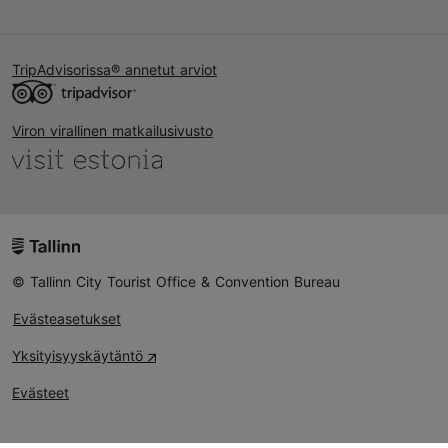
TripAdvisorissa® annetut arviot
Viron virallinen matkailusivusto
© Tallinn City Tourist Office & Convention Bureau
Evästeasetukset
Yksityisyyskäytäntö
Evästeet