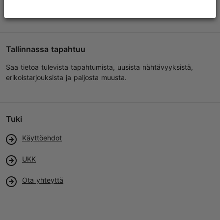
Tallinnassa tapahtuu
Saa tietoa tulevista tapahtumista, uusista nähtävyyksistä,
erikoistarjouksista ja paljosta muusta.
Tuki
Käyttöehdot
UKK
Ota yhteyttä