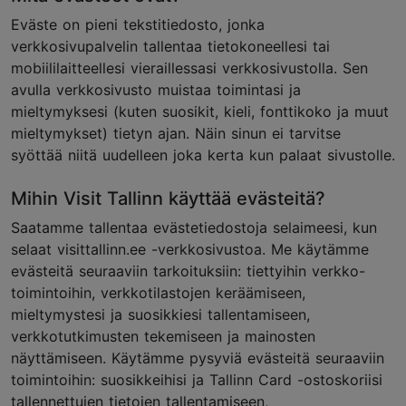
Eväste on pieni tekstitiedosto, jonka
verkkosivupalvelin tallentaa tietokoneellesi tai
mobiililaitteellesi vieraillessasi verkkosivustolla. Sen
avulla verkkosivusto muistaa toimintasi ja
mieltymyksesi (kuten suosikit, kieli, fonttikoko ja muut
mieltymykset) tietyn ajan. Näin sinun ei tarvitse
syöttää niitä uudelleen joka kerta kun palaat sivustolle.
Mihin Visit Tallinn käyttää evästeitä?
Saatamme tallentaa evästetiedostoja selaimeesi, kun
selaat visittallinn.ee -verkkosivustoa. Me käytämme
evästeitä seuraaviin tarkoituksiin: tiettyihin verkko-
toimintoihin, verkkotilastojen keräämiseen,
mieltymystesi ja suosikkiesi tallentamiseen,
verkkotutkimusten tekemiseen ja mainosten
näyttämiseen. Käytämme pysyviä evästeitä seuraaviin
toimintoihin: suosikkeihisi ja Tallinn Card -ostoskoriisi
tallennettujen tietojen tallentamiseen,