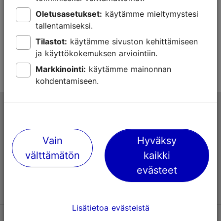
Oletusasetukset:
käytämme mieltymystesi
Vastasiko sivun sisältö odotuksiasi?
tallentamiseksi.
Tilastot:
käytämme sivuston kehittämiseen
Kyllä
Ei
ja käyttökokemuksen arviointiin.
Markkinointi:
käytämme mainonnan
kohdentamiseen.
Tallinnan matkailuneuvonta
Niguliste 2, 10146 Tallinna, Viro
Vain
Hyväksy
+372 645 7777
välttämätön
kaikki
evästeet
info@visittallinn.ee
Lisätietoa evästeistä