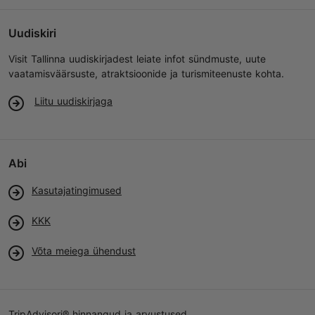
Uudiskiri
Visit Tallinna uudiskirjadest leiate infot sündmuste, uute
vaatamisväärsuste, atraktsioonide ja turismiteenuste kohta.
Liitu uudiskirjaga
Abi
Kasutajatingimused
KKK
Võta meiega ühendust
TripAdvisori® hinnangud ja arvustused