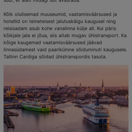
suur, et alati midagi uut avastada.
Kõik olulisemad muuseumid, vaatamisväärsused ja
hotellid on teineteisest jalutuskäigu kaugusel ning
reisisadam asub kohe vanalinna külje all. Kui päris
kõikjale jala ei jõua, siis aitab mugav ühistransport. Ka
kõige kaugemad vaatamisväärsused jäävad
linnasüdamest vaid paarikümne sõiduminuti kaugusele.
Tallinn Cardiga sõidad ühistranspordis tasuta.