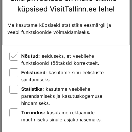
küpsised VisitTallinn.ee lehel
Tallinnast leiad elava ja areneva restorani- ning
kohvikukultuuri, mis pulbitseb uutest ideedest ja
põnevatest maitsetest.
Me kasutame küpsiseid statistika eesmärgil ja
veebi funktsioonide võimaldamiseks.
Tallinna tipprestoranides tegutsevad noored ja
ambitsioonikad kokad, kes on omandanud kogemusi
maailma parimates köökides ja kujundavad nüüd
Nõutud:
eelduseks, et veebilehe
kohaliku kokakunsti uut nägu. Olulised märksõnad on
funktsioonid töötaksid korrektselt.
puhas hooajaline tooraine ning mõjud Skandinaavia,
Eelistused:
kasutame sinu eelistuste
Saksa ja Vene köögist. Samas leiab siit suurepäraseid
säilitamiseks.
näiteid kogu maailma rahvusköökidest.
Statistika:
kasutame veebilehe
Iga Tallinna naabruskond pakub kulinaarset
parendamiseks ja kasutuskogemuse
avastamisrõõmu. Vaikselt kõrvaltänavalt võid leida
hindamiseks.
maailma parima pitsakoha või tunda tsaariaegses
Turundus:
kasutame reklaamide
tööstuskvartalist jalutades korraga värskelt röstitud
muutmiseks sinule asjakohasemaks.
kohvi lõhna.