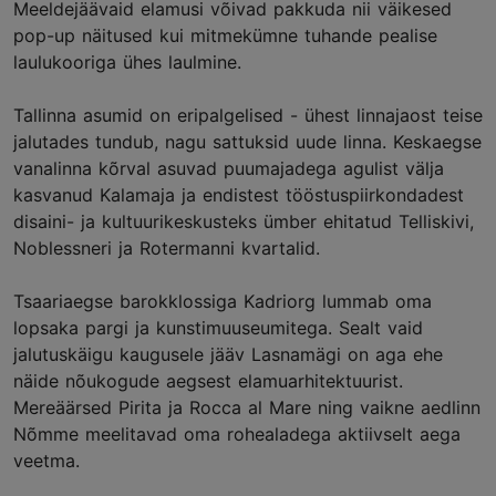
Meeldejäävaid elamusi võivad pakkuda nii väikesed
pop-up näitused kui mitmekümne tuhande pealise
laulukooriga ühes laulmine.
Tallinna asumid on eripalgelised - ühest linnajaost teise
jalutades tundub, nagu sattuksid uude linna. Keskaegse
vanalinna kõrval asuvad puumajadega agulist välja
kasvanud Kalamaja ja endistest tööstuspiirkondadest
disaini- ja kultuurikeskusteks ümber ehitatud Telliskivi,
Noblessneri ja Rotermanni kvartalid.
Tsaariaegse barokklossiga Kadriorg lummab oma
lopsaka pargi ja kunstimuuseumitega. Sealt vaid
jalutuskäigu kaugusele jääv Lasnamägi on aga ehe
näide nõukogude aegsest elamuarhitektuurist.
Mereäärsed Pirita ja Rocca al Mare ning vaikne aedlinn
Nõmme meelitavad oma rohealadega aktiivselt aega
veetma.