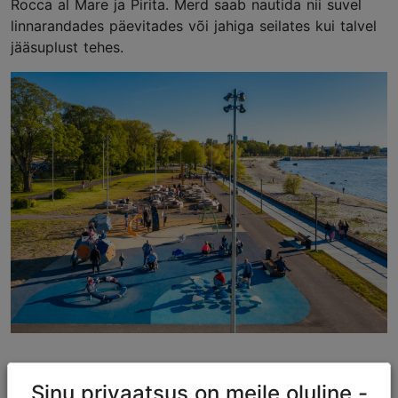
Rocca al Mare ja Pirita. Merd saab nautida nii suvel
linnarandades päevitades või jahiga seilates kui talvel
jääsuplust tehes.
Värsked maitsed
Sinu privaatsus on meile oluline -