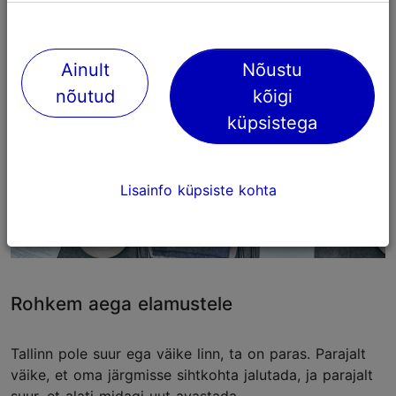
Ainult
Nõustu
nõutud
kõigi
küpsistega
Lisainfo küpsiste kohta
Rohkem aega elamustele
Tallinn pole suur ega väike linn, ta on paras. Parajalt
väike, et oma järgmisse sihtkohta jalutada, ja parajalt