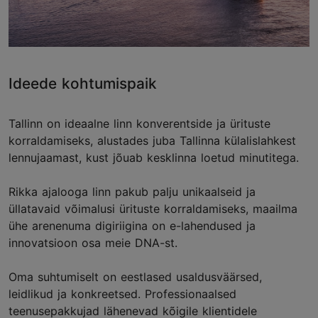
Ideede kohtumispaik
Tallinn on ideaalne linn konverentside ja ürituste
korraldamiseks, alustades juba Tallinna külalislahkest
lennujaamast, kust jõuab kesklinna loetud minutitega.
Rikka ajalooga linn pakub palju unikaalseid ja
üllatavaid võimalusi ürituste korraldamiseks, maailma
ühe arenenuma digiriigina on e-lahendused ja
innovatsioon osa meie DNA-st.
Oma suhtumiselt on eestlased usaldusväärsed,
leidlikud ja konkreetsed. Professionaalsed
teenusepakkujad lähenevad kõigile klientidele