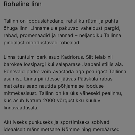
Roheline linn
Tallinn on looduslähedane, rahuliku rütmi ja puhta
õhuga linn. Linnamelule pakuvad vaheldust pargid,
rabad, promenaadid ja rannad – neljandiku Tallinna
pindalast moodustavad rohealad.
Linna tuntuim park asub Kadriorus. Siit leiab nii
barokse lossipargi kui salapärase Jaapani stiilis aia.
Põnevaid parke võib avastada aga pea igast Tallinna
asumist. Linna piiridesse jäävas Pääsküla rabas
matkates saab nautida põhjamaise looduse
mitmekesisust. Tallinn on ka üks väheseid pealinnu,
kus asub Natura 2000 võrgustikku kuuluv
linnuvaatlusala.
Aktiivseks puhkuseks ja sportimiseks sobivad
ideaalselt männimetsane Nõmme ning mereäärsed