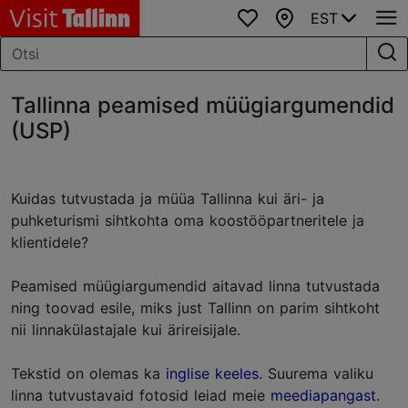
EST
Lemmikud
Kaart
Tallinna peamised müügiargumendid
(USP)
Kuidas tutvustada ja müüa Tallinna kui äri- ja
puhketurismi sihtkohta oma koostööpartneritele ja
klientidele?
Peamised müügiargumendid aitavad linna tutvustada
ning toovad esile, miks just Tallinn on parim sihtkoht
nii linnakülastajale kui ärireisijale.
Tekstid on olemas ka
inglise keeles
. Suurema valiku
linna tutvustavaid fotosid leiad meie
meediapangast
.