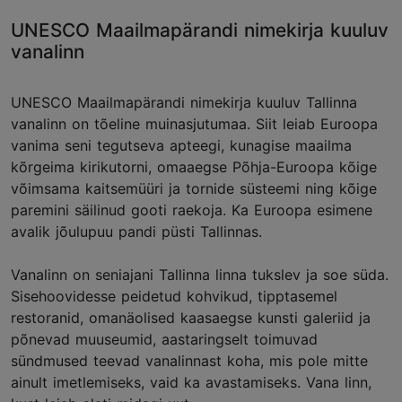
UNESCO Maailmapärandi nimekirja kuuluv
vanalinn
UNESCO Maailmapärandi nimekirja kuuluv Tallinna
vanalinn on tõeline muinasjutumaa. Siit leiab Euroopa
vanima seni tegutseva apteegi, kunagise maailma
kõrgeima kirikutorni, omaaegse Põhja-Euroopa kõige
võimsama kaitsemüüri ja tornide süsteemi ning kõige
paremini säilinud gooti raekoja. Ka Euroopa esimene
avalik jõulupuu pandi püsti Tallinnas.
Vanalinn on seniajani Tallinna linna tukslev ja soe süda.
Sisehoovidesse peidetud kohvikud, tipptasemel
restoranid, omanäolised kaasaegse kunsti galeriid ja
põnevad muuseumid, aastaringselt toimuvad
sündmused teevad vanalinnast koha, mis pole mitte
ainult imetlemiseks, vaid ka avastamiseks. Vana linn,