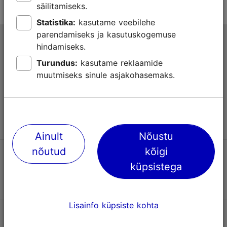
säilitamiseks.
Statistika:
kasutame veebilehe
parendamiseks ja kasutuskogemuse
Tallinna turismiinfokeskus
hindamiseks.
Niguliste 2, 10146 Tallinn, Eesti
Turundus:
kasutame reklaamide
muutmiseks sinule asjakohasemaks.
+372 645 7777
info@visittallinn.ee
Ainult
Nõustu
nõutud
kõigi
Jälgi meid @ VisitTallinn
küpsistega
Lisainfo küpsiste kohta
Uudiskiri