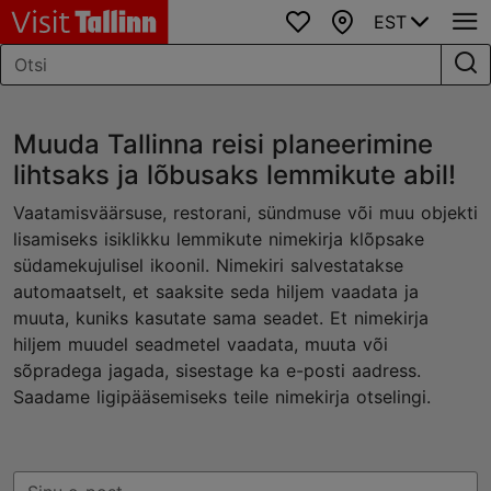
EST
Lemmikud
Kaart
Muuda Tallinna reisi planeerimine
lihtsaks ja lõbusaks lemmikute abil!
Vaatamisväärsuse, restorani, sündmuse või muu objekti
lisamiseks isiklikku lemmikute nimekirja klõpsake
südamekujulisel ikoonil. Nimekiri salvestatakse
automaatselt, et saaksite seda hiljem vaadata ja
muuta, kuniks kasutate sama seadet. Et nimekirja
hiljem muudel seadmetel vaadata, muuta või
sõpradega jagada, sisestage ka e-posti aadress.
Saadame ligipääsemiseks teile nimekirja otselingi.