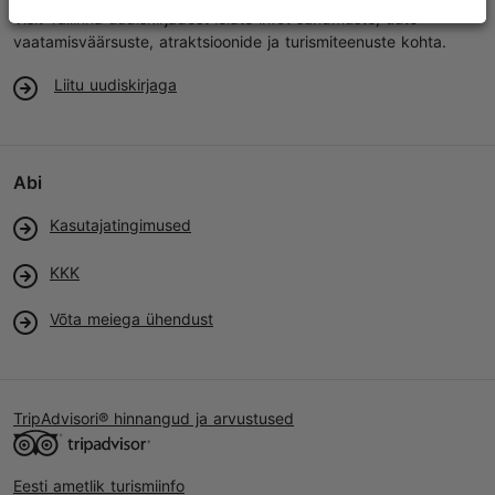
Visit Tallinna uudiskirjadest leiate infot sündmuste, uute
vaatamisväärsuste, atraktsioonide ja turismiteenuste kohta.
Liitu uudiskirjaga
Abi
Kasutajatingimused
KKK
Võta meiega ühendust
TripAdvisori® hinnangud ja arvustused
Eesti ametlik turismiinfo