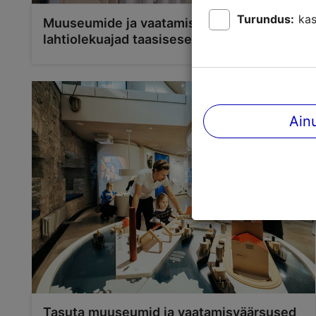
Turundus:
kas
Muuseumide ja vaatamisväärsuste
lahtiolekuajad taasiseseisvumispäeval
Ain
Tasuta muuseumid ja vaatamisväärsused