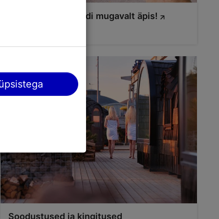
Kasuta Tallinn Cardi mugavalt äpis!
üpsistega
Soodustused ja kingitused