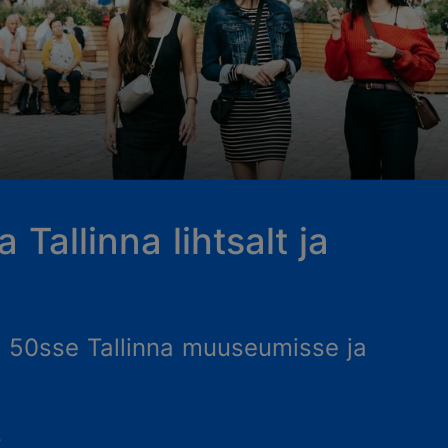
 Tallinna lihtsalt ja
 50sse Tallinna muuseumisse ja
s