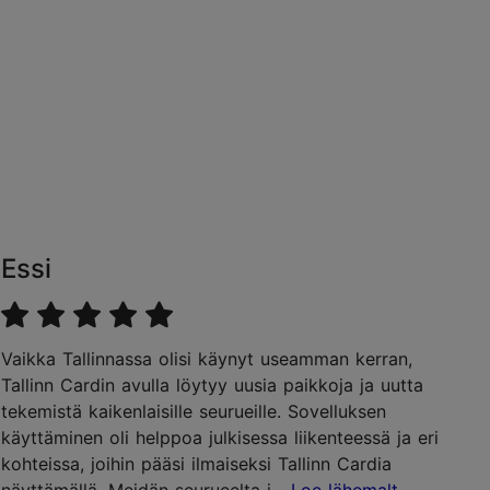
Essi
Vaikka Tallinnassa olisi käynyt useamman kerran,
Tallinn Cardin avulla löytyy uusia paikkoja ja uutta
tekemistä kaikenlaisille seurueille. Sovelluksen
käyttäminen oli helppoa julkisessa liikenteessä ja eri
kohteissa, joihin pääsi ilmaiseksi Tallinn Cardia
näyttämällä. Meidän seurueelta j
...Loe lähemalt