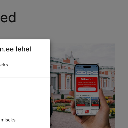
sed
n.ee lehel
seks.
miseks.