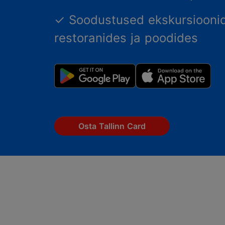
✓ Soodustused ekskursioonid
restoranides ja poodides
Osta Tallinn Card