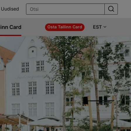
Uudised
linn Card
EST
Osta Tallinn Card