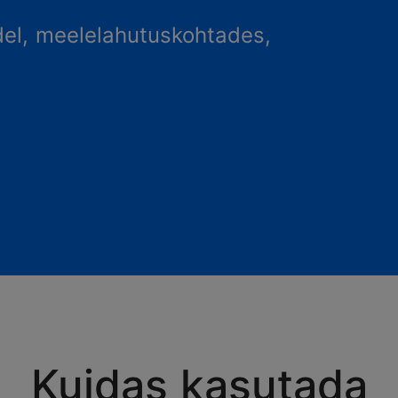
el, meelelahutuskohtades,
Kuidas kasutada