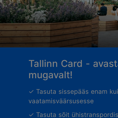
Tallinn Card - avasta
mugavalt!
✓ Tasuta sissepääs enam kui
vaatamisväärsusesse
✓ Tasuta sõit ühistranspordi