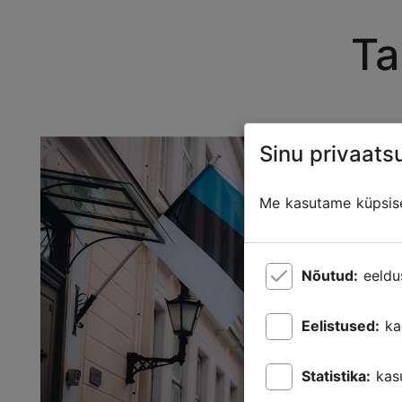
Ta
Sinu privaatsu
Me kasutame küpsisei
Nõutud:
eeldu
Eelistused:
ka
Statistika:
kas