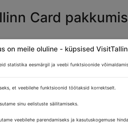
llinn Card pakkumi
s on meile oluline - küpsised VisitTallin
d statistika eesmärgil ja veebi funktsioonide võimaldami
seks, et veebilehe funktsioonid töötaksid korrektselt.
sutame sinu eelistuste säilitamiseks.
utame veebilehe parendamiseks ja kasutuskogemuse hinda