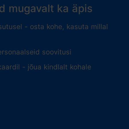
d mugavalt ka äpis
utusel - osta kohe, kasuta millal
ersonaalseid soovitusi
ardil - jõua kindlalt kohale