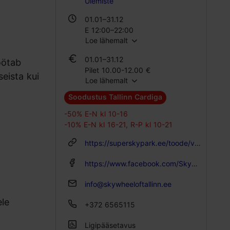
Ülemiste
01.01–31.12
E 12:00–22:00
Loe lähemalt
T – P 10:00–22:00
01.01–31.12
öötab
Pilet 10.00-12.00 €
seista kui
Loe lähemalt
Õpilase pilet 10.00-12.00 €
Perepilet 28.00-34.00 €
Soodustus Tallinn Cardiga
-50% E-N kl 10-16
-10% E-N kl 16-21, R-P kl 10-21
https://superskypark.ee/toode/vaateratas/
https://www.facebook.com/SkywheelOfTallinn/
info@skywheeloftallinn.ee
ele
+372 6565115
Ligipääsetavus