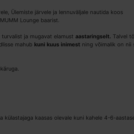
ele, Ülemiste järvele ja lennuväljale nautida koos
a MUMM Lounge baarist.
turvalist ja mugavat elamust
aastaringselt.
Talvel t
ondlisse mahub
kuni kuus inimest
ning võimalik on nii 
ekäruga.
a külastajaga kaasas olevale kuni kahele 4-6-aastas