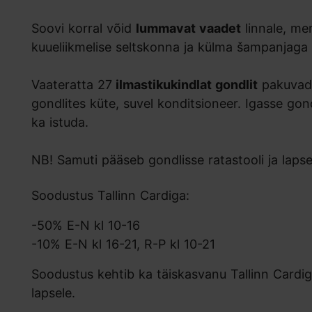
Soovi korral võid
lummavat vaadet
linnale, mer
kuueliikmelise seltskonna ja külma šampanjag
Vaateratta 27
ilmastikukindlat gondlit
pakuvad 
gondlites küte, suvel konditsioneer. Igasse g
ka istuda.
NB! Samuti pääseb gondlisse ratastooli ja laps
Soodustus Tallinn Cardiga:
-50% E-N kl 10-16
-10% E-N kl 16-21, R-P kl 10-21
Soodustus kehtib ka täiskasvanu Tallinn Cardig
lapsele.