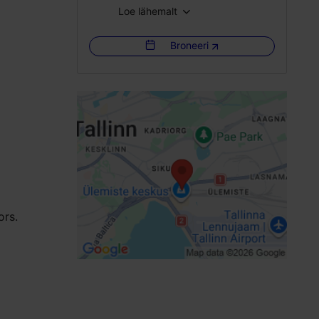
Loe lähemalt
Täielik ligipääsetavus elektrilise rata
Broneeri
Täielik ligipääsetavus lapsevankriga
Piiratud ligipääs ratastooliga
Ligipääs skuutriga puudub
Tavauks, käsitsi avatav (laius >800 mm)
Liuguksed
Liftid, tavalift - sobib ratastoolile
Kaldtee (>= 10 %)
Invatualett
ors.
Invatualeti pott keskel
Lapsemähkimine
WiFi
Invaparkla ja invaparkimiskoht
Madal teeninduslett