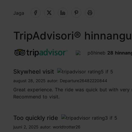
Jaga
TripAdvisori® hinnangu
põhineb
28 hinnan
tripadvisor rating 4.0 of 5
Skywheel visit
tripadvisor rating 5 of 5
august 28, 2025
autor:
Departure26482220844
Great experience. The ride was quick but with very ni
Recommend to visit.
Too quickly ride
tripadvisor rating 3 of 5
juuni 2, 2025
autor:
worldtrotter26