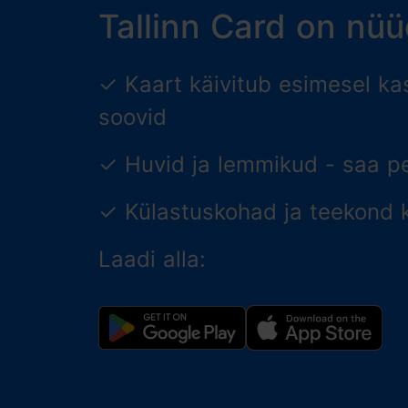
Tallinn Card on nüü
✓ Kaart käivitub esimesel kas
soovid
✓ Huvid ja lemmikud - saa p
✓ Külastuskohad ja teekond ka
Laadi alla: