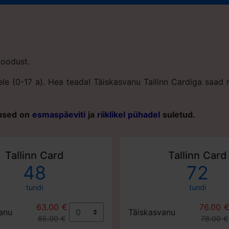
 loodust.
stele (0-17 a). Hea teada! Täiskasvanu Tallinn Cardiga saa
sused on
esmaspäeviti
ja
riiklikel pühadel
suletud.
Tallinn Card
Tallinn Card
48
72
tundi
tundi
63.00 €
76.00 
anu
Täiskasvanu
65.00 €
78.00 €