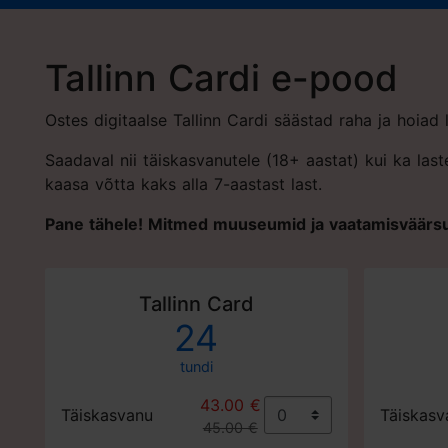
Tallinn Cardi e-pood
Ostes digitaalse Tallinn Cardi säästad raha ja hoiad
Saadaval nii täiskasvanutele (18+ aastat) kui ka la
kaasa võtta kaks alla 7-aastast last.
Pane tähele! Mitmed muuseumid ja vaatamisväär
Tallinn Card
24
tundi
43.00 €
Täiskasvanu
Täiskasv
45.00 €