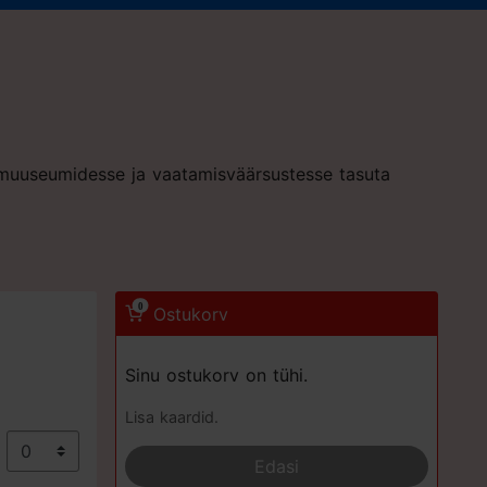
d muuseumidesse ja vaatamisväärsustesse tasuta
0
Ostukorv
Sinu ostukorv on tühi.
Lisa kaardid.
€
Edasi