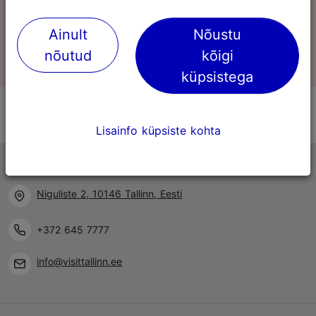
Ainult
Nõustu
0
Ostukorv
nõutud
kõigi
küpsistega
Lisainfo küpsiste kohta
Tallinna turismiinfokeskus
Niguliste 2, 10146 Tallinn, Eesti
+372 645 7777
info@visittallinn.ee