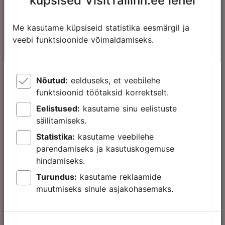
küpsised VisitTallinn.ee lehel
tundi
63.00 €
Täiskasvanu
Me kasutame küpsiseid statistika eesmärgil ja
65.00 €
veebi funktsioonide võimaldamiseks.
32.00 €
Laps
34.00 €
Nõutud:
eelduseks, et veebilehe
funktsioonid töötaksid korrektselt.
Eelistused:
kasutame sinu eelistuste
Tallinn Card
säilitamiseks.
72
Statistika:
kasutame veebilehe
tundi
parendamiseks ja kasutuskogemuse
hindamiseks.
76.00 €
Täiskasvanu
Turundus:
kasutame reklaamide
78.00 €
muutmiseks sinule asjakohasemaks.
39.00 €
Laps
41.00 €