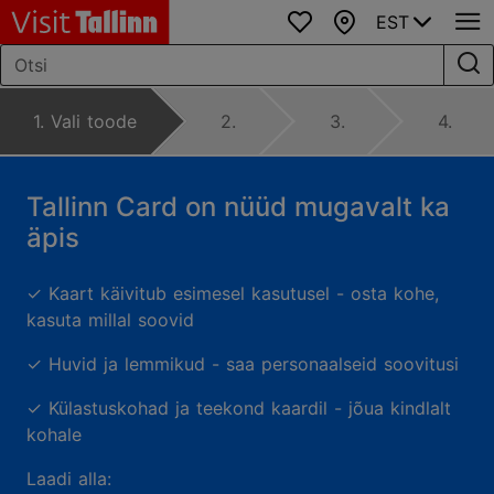
EST
Lemmikud
Kaart
1. Vali toode
2.
3.
4.
Tallinn Card on nüüd mugavalt ka
äpis
✓ Kaart käivitub esimesel kasutusel - osta kohe,
kasuta millal soovid
✓ Huvid ja lemmikud - saa personaalseid soovitusi
✓ Külastuskohad ja teekond kaardil - jõua kindlalt
kohale
Laadi alla: