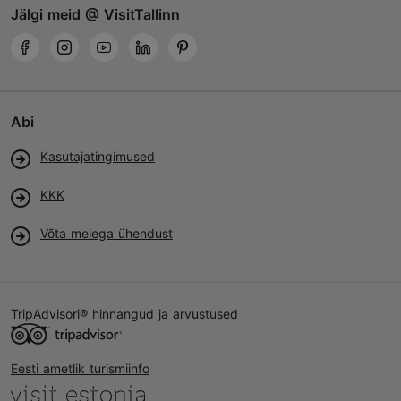
Jälgi meid @ VisitTallinn
Abi
Kasutajatingimused
KKK
Võta meiega ühendust
TripAdvisori® hinnangud ja arvustused
Eesti ametlik turismiinfo