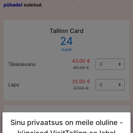
pühadel
suletud.
Tallinn Card
24
tundi
43.00 €
Täiskasvanu
45.00 €
25.00 €
Laps
27.00 €
Tallinn Card
Sinu privaatsus on meile oluline -
48