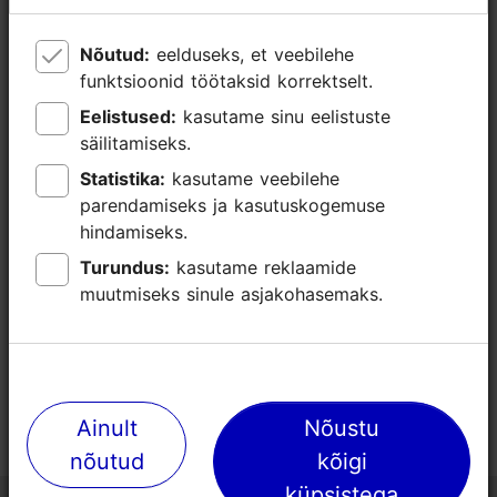
Nõutud:
Nõutud:
eelduseks, et veebilehe
eelduseks, et veebilehe
funktsioonid töötaksid korrektselt.
funktsioonid töötaksid korrektselt.
Eelistused:
Eelistused:
kasutame sinu eelistuste
kasutame sinu eelistuste
säilitamiseks.
säilitamiseks.
Statistika:
Statistika:
kasutame veebilehe
kasutame veebilehe
parendamiseks ja kasutuskogemuse
parendamiseks ja kasutuskogemuse
hindamiseks.
hindamiseks.
Turundus:
Turundus:
kasutame reklaamide
kasutame reklaamide
muutmiseks sinule asjakohasemaks.
muutmiseks sinule asjakohasemaks.
Ainult
Ainult
Nõustu
Nõustu
nõutud
nõutud
kõigi
kõigi
küpsistega
küpsistega