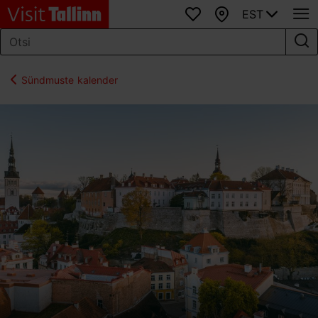
EST
Lemmikud
Kaart
Sündmuste kalender