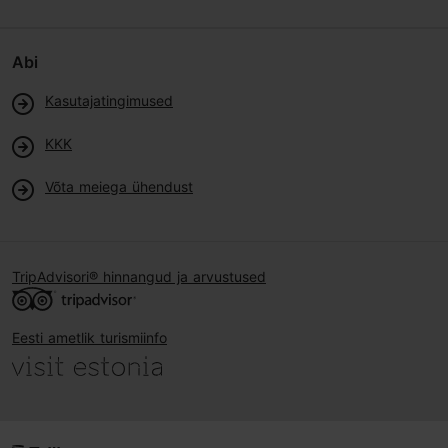
Abi
Kasutajatingimused
KKK
Võta meiega ühendust
TripAdvisori® hinnangud ja arvustused
Eesti ametlik turismiinfo