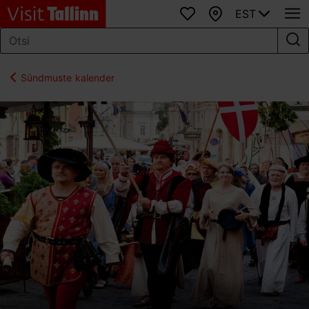
EST
Lemmikud
Kaart
Sündmuste kalender