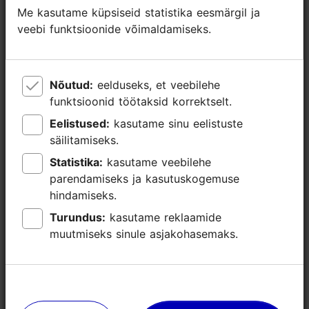
Me kasutame küpsiseid statistika eesmärgil ja
Me kasutame küpsiseid statistika eesmärgil ja
Lisainfo
veebi funktsioonide võimaldamiseks.
veebi funktsioonide võimaldamiseks.
Loe lähemalt
Tähtsündmus
Nõutud:
Nõutud:
eelduseks, et veebilehe
eelduseks, et veebilehe
funktsioonid töötaksid korrektselt.
funktsioonid töötaksid korrektselt.
Eelistused:
Eelistused:
kasutame sinu eelistuste
kasutame sinu eelistuste
säilitamiseks.
säilitamiseks.
Statistika:
Statistika:
kasutame veebilehe
kasutame veebilehe
parendamiseks ja kasutuskogemuse
parendamiseks ja kasutuskogemuse
hindamiseks.
hindamiseks.
Turundus:
Turundus:
kasutame reklaamide
kasutame reklaamide
muutmiseks sinule asjakohasemaks.
muutmiseks sinule asjakohasemaks.