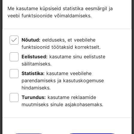
https://www.facebook.com/TallinnRestaurantWeek?locale=et_EE
Me kasutame küpsiseid statistika eesmärgil ja
Me kasutame küpsiseid statistika eesmärgil ja
Lisainfo
veebi funktsioonide võimaldamiseks.
veebi funktsioonide võimaldamiseks.
Loe lähemalt
Tähtsündmus
Nõutud:
Nõutud:
eelduseks, et veebilehe
eelduseks, et veebilehe
funktsioonid töötaksid korrektselt.
funktsioonid töötaksid korrektselt.
Eelistused:
Eelistused:
kasutame sinu eelistuste
kasutame sinu eelistuste
säilitamiseks.
säilitamiseks.
Statistika:
Statistika:
kasutame veebilehe
kasutame veebilehe
parendamiseks ja kasutuskogemuse
parendamiseks ja kasutuskogemuse
hindamiseks.
hindamiseks.
Turundus:
Turundus:
kasutame reklaamide
kasutame reklaamide
muutmiseks sinule asjakohasemaks.
muutmiseks sinule asjakohasemaks.