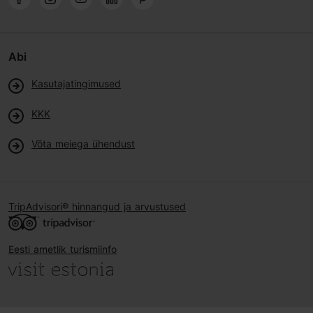
Abi
Kasutajatingimused
KKK
Võta meiega ühendust
TripAdvisori® hinnangud ja arvustused
Eesti ametlik turismiinfo