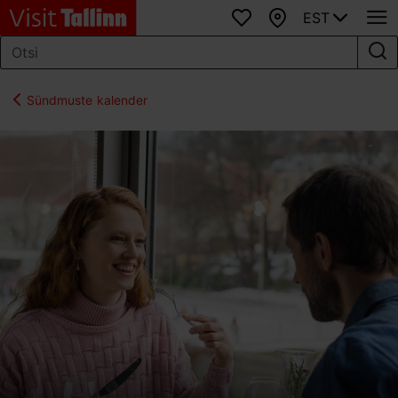
EST
Lemmikud
Kaart
Sündmuste kalender