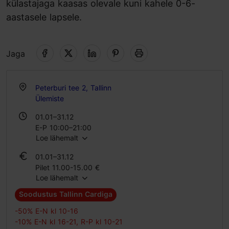
külastajaga kaasas olevale kuni kahele 0-6-
aastasele lapsele.
Jaga
Peterburi tee 2, Tallinn
Ülemiste
01.01–31.12
E-P 10:00–21:00
Loe lähemalt
01.01–31.12
Pilet 11.00-15.00 €
Loe lähemalt
Õpilase pilet 11.00-15.00 €
Perepilet 32.00-43.00 €
Soodustus Tallinn Cardiga
-50% E-N kl 10-16
-10% E-N kl 16-21, R-P kl 10-21