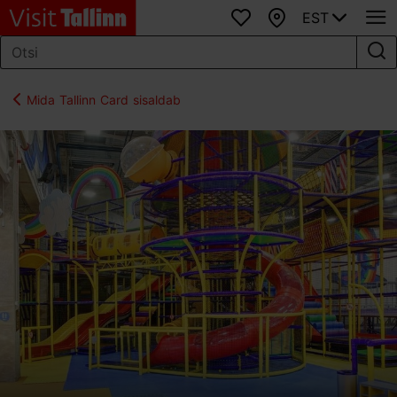
EST
Lemmikud
Kaart
Mida Tallinn Card sisaldab