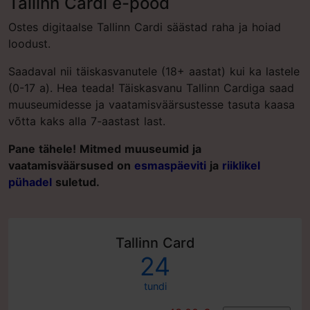
Tallinn Cardi e-pood
Ostes digitaalse Tallinn Cardi säästad raha ja hoiad
loodust.
Saadaval nii täiskasvanutele (18+ aastat) kui ka lastele
(0-17 a). Hea teada! Täiskasvanu Tallinn Cardiga saad
muuseumidesse ja vaatamisväärsustesse tasuta kaasa
võtta kaks alla 7-aastast last.
Pane tähele! Mitmed muuseumid ja
vaatamisväärsused on
esmaspäeviti
ja
riiklikel
pühadel
suletud.
Tallinn Card
24
tundi