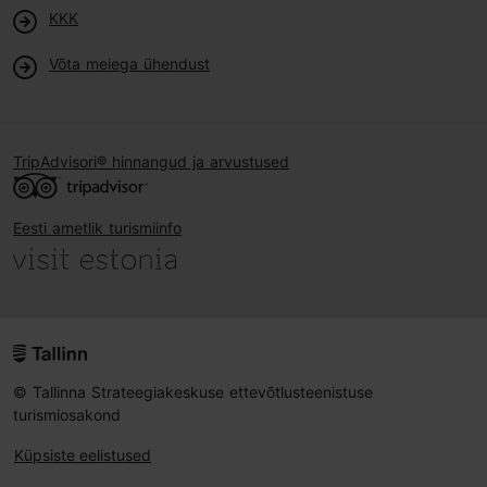
KKK
Võta meiega ühendust
TripAdvisori® hinnangud ja arvustused
Eesti ametlik turismiinfo
© Tallinna Strateegiakeskuse ettevõtlusteenistuse
turismiosakond
Küpsiste eelistused