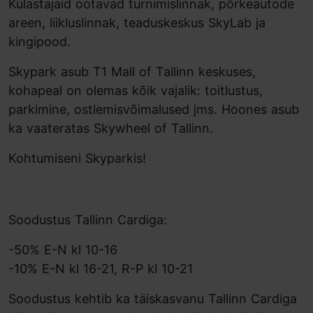
Külastajaid ootavad turnimislinnak, põrkeautode
areen, liikluslinnak, teaduskeskus SkyLab ja
kingipood.
Skypark asub T1 Mall of Tallinn keskuses,
kohapeal on olemas kõik vajalik: toitlustus,
parkimine, ostlemisvõimalused jms. Hoones asub
ka vaateratas Skywheel of Tallinn.
Kohtumiseni Skyparkis!
Soodustus Tallinn Cardiga:
-50% E-N kl 10-16
-10% E-N kl 16-21, R-P kl 10-21
Soodustus kehtib ka täiskasvanu Tallinn Cardiga