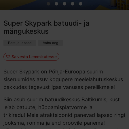
Super Skypark batuudi- ja
mängukeskus
Pere ja lapsed
Vaba aeg
Salvesta Lemmikutesse
Super Skypark on Põhja-Euroopa suurim
siseruumides asuv kogupere meelelahutuskeskus
pakkudes tegevust igas vanuses pereliikmele!
Siin asub suurim batuudikeskus Baltikumis, kust
leiab batuute, hüppamisplatvorme ja
trikiradu! Meie atraktsioonid panevad lapsed ringi
jooksma, ronima ja end proovile panema!