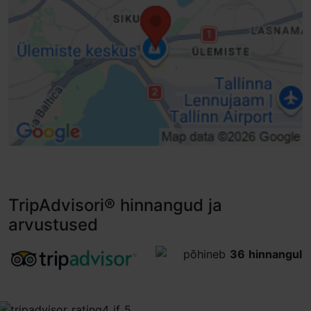
TripAdvisori® hinnangud ja
arvustused
tripadvisor rating 3.5 of 5
põhineb
36 hinnangul