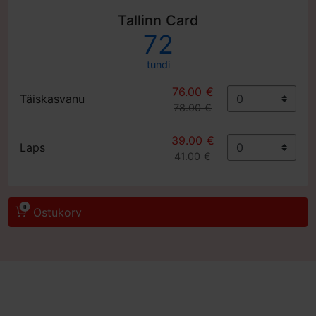
Tallinn Card
72
tundi
76.00 €
Täiskasvanu
78.00 €
39.00 €
Laps
41.00 €
0
Ostukorv