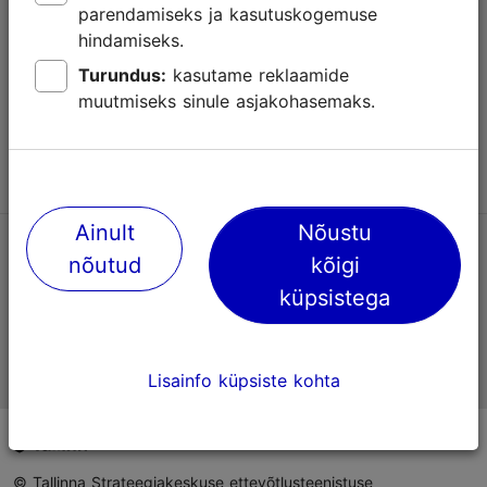
parendamiseks ja kasutuskogemuse
Abi
hindamiseks.
Kasutajatingimused
Turundus:
kasutame reklaamide
muutmiseks sinule asjakohasemaks.
KKK
Võta meiega ühendust
Ainult
Nõustu
TripAdvisori® hinnangud ja arvustused
nõutud
kõigi
küpsistega
Eesti ametlik turismiinfo
Lisainfo küpsiste kohta
© Tallinna Strateegiakeskuse ettevõtlusteenistuse