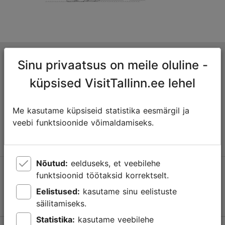
Tallinna turismiinfokeskus
Sinu privaatsus on meile oluline -
Niguliste 2, 10146 Tallinn, Eesti
küpsised VisitTallinn.ee lehel
+372 645 7777
Me kasutame küpsiseid statistika eesmärgil ja
veebi funktsioonide võimaldamiseks.
info@visittallinn.ee
Nõutud:
eelduseks, et veebilehe
Jälgi meid @ VisitTallinn
funktsioonid töötaksid korrektselt.
Eelistused:
kasutame sinu eelistuste
säilitamiseks.
Statistika:
kasutame veebilehe