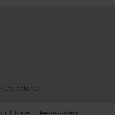
ika
|
Küpsised
|
Ligipääsetavuse teatis