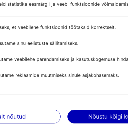
d statistika eesmärgil ja veebi funktsioonide võimaldami
d statistika eesmärgil ja veebi funktsioonide võimaldami
 suuskade, lumelaua kui ka tuubiga, samuti leiavad si
trikitajad.
50 m pikkuse nõlva ja 36 m kõrguse vah
seks, et veebilehe funktsioonid töötaksid korrektselt.
seks, et veebilehe funktsioonid töötaksid korrektselt.
stlume süsteemi ja nõlvade hooldustehnikaga sobi e
sutame sinu eelistuste säilitamiseks.
sutame sinu eelistuste säilitamiseks.
utame veebilehe parendamiseks ja kasutuskogemuse hinda
utame veebilehe parendamiseks ja kasutuskogemuse hinda
ttavaid atraktsioone.
utame reklaamide muutmiseks sinule asjakohasemaks.
utame reklaamide muutmiseks sinule asjakohasemaks.
ult nõutud
ult nõutud
Nõustu kõigi k
Nõustu kõigi k