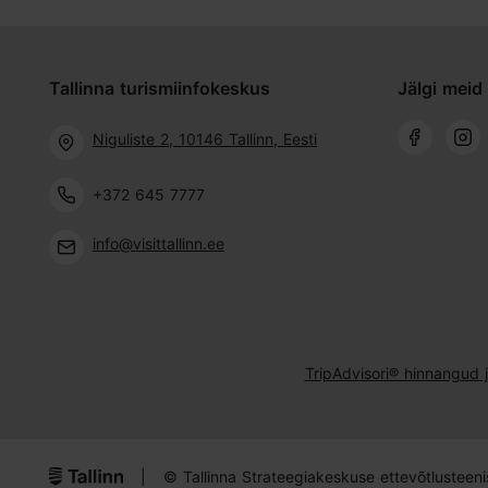
Tallinna turismiinfokeskus
Jälgi meid 
Niguliste 2, 10146 Tallinn, Eesti
+372 645 7777
info@visittallinn.ee
TripAdvisori® hinnangud 
|
© Tallinna Strateegiakeskuse ettevõtlusteen