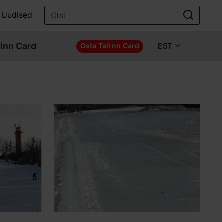
Uudised
linn Card
EST
Osta Tallinn Card