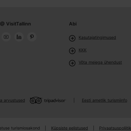
@ VisitTallinn
Abi
Kasutajatingimused
KKK
Võta meiega ühendust
ja arvustused
Eesti ametlik turismiinfo
|
istuse turismiosakond
|
Küpsiste eelistused
|
Privaatsuspoliit