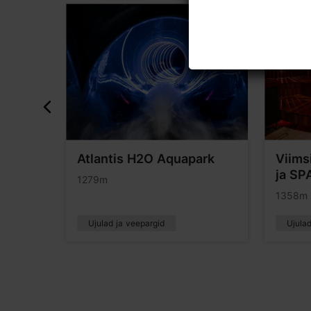
skus
Atlantis H2O Aquapark
Viims
ja SP
1279m
1358m
Ujulad ja veepargid
Ujula