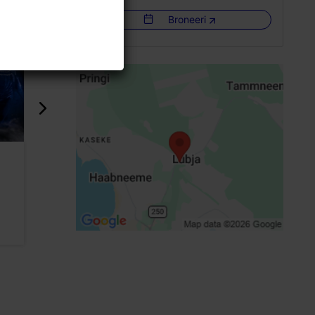
Broneeri
Viimsi SPA saunakeskus
ja SPA18+
1358m
Ujulad ja veepargid