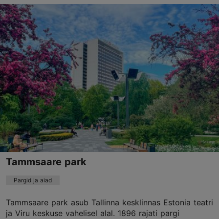
Toompark, Tallinn
Kesklinn
TripAdvisor Traveler hinnang
põhineb
58 hinnangul
Loe rohkem arvustusi TripAdvisorist
Tammsaare park
Pargid ja aiad
Tammsaare park asub Tallinna kesklinnas Estonia teatri
ja Viru keskuse vahelisel alal. 1896 rajati pargi