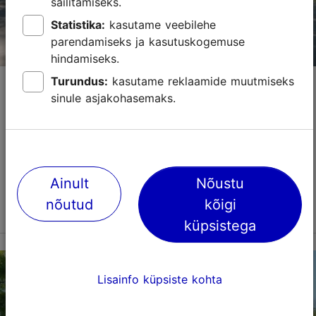
säilitamiseks.
Statistika:
kasutame veebilehe
parendamiseks ja kasutuskogemuse
hindamiseks.
Skoone bastion
Turundus:
kasutame reklaamide muutmiseks
sinule asjakohasemaks.
Pargid ja aiad
Rootsi võimu poolt rajatud Tallinna vanalinna
suursugune kaitseehitis Skoone bastion on oma nime
saanud Skåne provintsi järgi, mis asub Lõuna- Rootsis.
Ainult
Nõustu
1948. aastast tegutses siin stalinistlik suvetea...
nõutud
kõigi
Loe lähemalt
Salvesta Lemmikutesse
küpsistega
Rannamäe tee 11, Tallinn
Lisainfo küpsiste kohta
Kesklinn