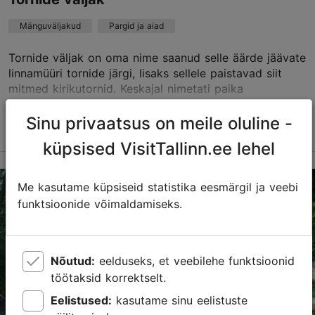
Mänguväljakud
Pargid ja aiad
Tornide väljak on oma nime saanud selle äärde jäävate
linnamüüri tornide järgi, lisaks sellele paistavad siit
mitmed kirikutornid. Keskajal nimetati paika
nunnakopliks, kuna see kuulus praeguse Gustav...
Sinu privaatsus on meile oluline -
Loe lähemalt
Salvesta Lemmikutesse
küpsised VisitTallinn.ee lehel
Tornide väljak, Tallinn
Me kasutame küpsiseid statistika eesmärgil ja veebi
Kesklinn
funktsioonide võimaldamiseks.
01.01–31.12
24h
Nõutud:
eelduseks, et veebilehe funktsioonid
töötaksid korrektselt.
Eelistused:
kasutame sinu eelistuste