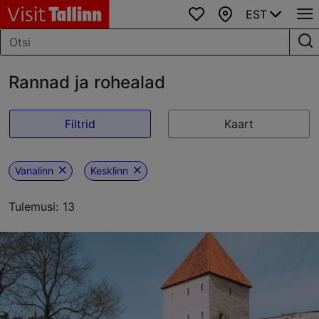
EST
Lemmikud
Kaart
Rannad ja rohealad
Filtrid
Kaart
Vanalinn
Kesklinn
Tulemusi: 13