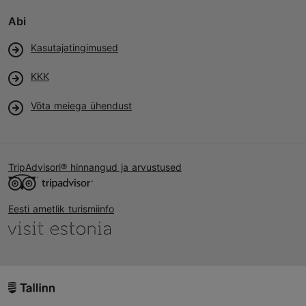
Abi
Kasutajatingimused
KKK
Võta meiega ühendust
TripAdvisori® hinnangud ja arvustused
Eesti ametlik turismiinfo