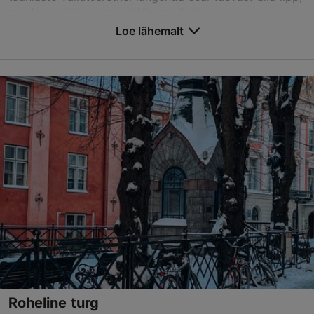
mis toonud kuningas Valdemar II lahi...
Loe lähemalt
Salvesta Lemmikutesse
Rüütli tn 2, Tallinn
Vanalinn
01.01–31.12
24h
TripAdvisor Traveler hinnang
põhineb
296 hinnangul
Loe rohkem arvustusi TripAdvisorist
Roheline turg