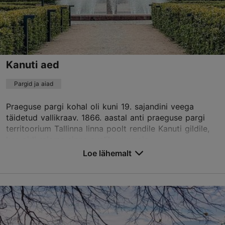
TripAdvisor Traveler hinnang
põhineb
10 hinnangul
Loe rohkem arvustusi TripAdvisorist
Kanuti aed
Pargid ja aiad
Praeguse pargi kohal oli kuni 19. sajandini veega
täidetud vallikraav. 1866. aastal anti praeguse pargi
territoorium Tallinna linna poolt rendile Kanuti gildile,
kes pidi rajama sinna avaliku suveaia....
Loe lähemalt
Salvesta Lemmikutesse
Kanuti aed, Tallinn
Kesklinn