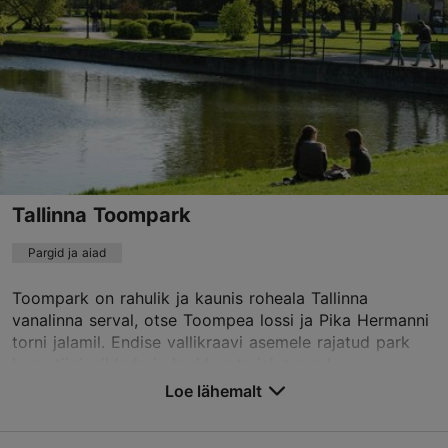
Tallinna Toompark
Pargid ja aiad
Toompark on rahulik ja kaunis roheala Tallinna
vanalinna serval, otse Toompea lossi ja Pika Hermanni
torni jalamil. Endise vallikraavi asemele rajatud park
koos tiigi, sildade ja looklevate jalutusrad...
Loe lähemalt
Salvesta Lemmikutesse