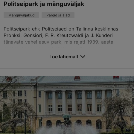
Politseipark ja mänguväljak
Mänguväljakud
Pargid ja aiad
Politseipark ehk Politseiaed on Tallinna kesklinnas
Pronksi, Gonsiori, F. R. Kreutzwaldi ja J. Kunderi
tänavate vahel asuv park, mis rajati 1939. aastal
politsei köögiviljaaia kohale ja mille järgi se...
Loe lähemalt
Salvesta Lemmikutesse
Politseiaed, Tallinn
Kesklinn
01.01–31.12
24h
01.01–31.12
Tasuta
harju@visitestonia.com