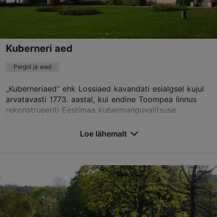
Kuberneri aed
Pargid ja aiad
„Kuberneriaed“ ehk Lossiaed kavandati esialgsel kujul
arvatavasti 1773. aastal, kui endine Toompea linnus
rekonstrueeriti Eestimaa kubermanguvalitsuse
hooneks. 1820. aastatel, seoses lossi...
Loe lähemalt
Salvesta Lemmikutesse
Lossi plats 1a, Tallinn
Vanalinn