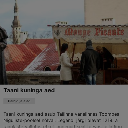
Komandandi aed, Tallinn
Vanalinn
Taani kuninga aed
Pargid ja aiad
Taani kuninga aed asub Tallinna vanalinnas Toompea
Niguliste-poolsel nõlval. Legendi järgi olevat 1219. a
taanlaste vallutusretkel langenud seal taevast alla lipp,