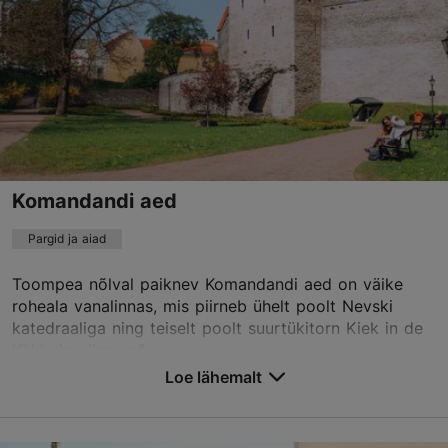
Komandandi aed
Pargid ja aiad
Toompea nõlval paiknev Komandandi aed on väike
roheala vanalinnas, mis piirneb ühelt poolt Nevski
katedraaliga ning teiselt poolt suurtükitorn Kiek in de
Köki ning linnam&uu...
Loe lähemalt
Salvesta Lemmikutesse