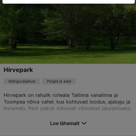
TripAdvisor Traveler hinnang
põhineb
4 hinnangul
Loe rohkem arvustusi TripAdvisorist
Hirvepark
Mänguväljakud
Pargid ja aiad
Hirvepark on rahulik roheala Tallinna vanalinna ja
Toompea nõlva vahel, kus kohtuvad loodus, ajalugu ja
linnamelu. Park pakub mõnusat võimalust jalutamiseks,
puhkamiseks ning vanalinna vaadete nautimi...
Loe lähemalt
Salvesta Lemmikutesse