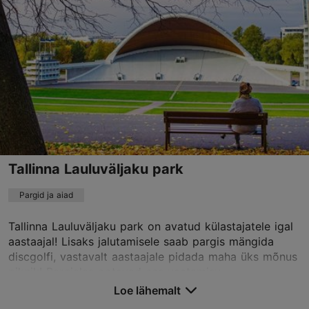
01.01–31.12
24h
01.01–31.12
Tasuta
Tallinna Lauluväljaku park
Pargid ja aiad
Tallinna Lauluväljaku park on avatud külastajatele igal
aastaajal! Lisaks jalutamisele saab pargis mängida
discgolfi, vastavalt aastaajale pidada maha üks mõnus
piknik! Pargialas ootavad ees vaatamisv...
Loe lähemalt
Salvesta Lemmikutesse