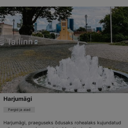
Lindamägi, Tallinn
Kesklinn
01.01–31.12
24h
TripAdvisor Traveler hinnang
põhineb
28 hinnangul
Loe rohkem arvustusi TripAdvisorist
Harjumägi
Pargid ja aiad
Harjumägi, praeguseks õdusaks rohealaks kujundatud