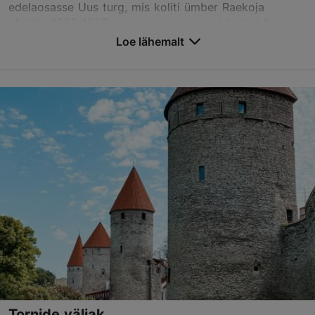
edelaosasse Uus turg, mis koliti ümber Raekoja
platsilt. 1903-1905 asus praeguse pargi keskel h...
Loe lähemalt
Salvesta Lemmikutesse
Tammsaare park, Tallinn
Kesklinn
01.01–31.12
24h
TripAdvisor Traveler hinnang
põhineb
39 hinnangul
Loe rohkem arvustusi TripAdvisorist
Tornide väljak