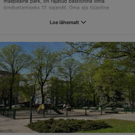
mäepealne park, on rajatud bastionina linna
kindlustamiseks 17. sajandil. Oma aja tüüpiline
muldkindlustus, Ingeri bastion...
Loe lähemalt
Salvesta Lemmikutesse
Komandandi tee 1, Tallinn
Kesklinn
TripAdvisor Traveler hinnang
põhineb
15 hinnangul
Loe rohkem arvustusi TripAdvisorist