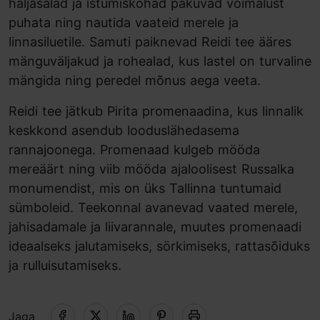
haljasalad ja istumiskohad pakuvad võimalust
puhata ning nautida vaateid merele ja
linnasiluetile. Samuti paiknevad Reidi tee ääres
mänguväljakud ja rohealad, kus lastel on turvaline
mängida ning peredel mõnus aega veeta.
Reidi tee jätkub Pirita promenaadina, kus linnalik
keskkond asendub looduslähedasema
rannajoonega. Promenaad kulgeb mööda
mereäärt ning viib mööda ajaloolisest Russalka
monumendist, mis on üks Tallinna tuntumaid
sümboleid. Teekonnal avanevad vaated merele,
jahisadamale ja liivarannale, muutes promenaadi
ideaalseks jalutamiseks, sörkimiseks, rattasõiduks
ja rulluisutamiseks.
Jaga