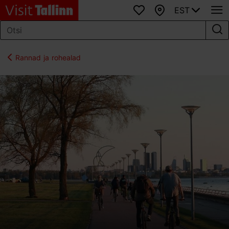
EST
Lemmikud
Kaart
Rannad ja rohealad