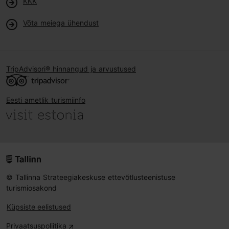
KKK
Võta meiega ühendust
TripAdvisori® hinnangud ja arvustused
Eesti ametlik turismiinfo
© Tallinna Strateegiakeskuse ettevõtlusteenistuse
turismiosakond
Küpsiste eelistused
Privaatsuspoliitika