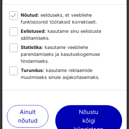
Invaparkla ja invaparkimiskoht
Nõutud:
Nõutud:
eelduseks, et veebilehe
eelduseks, et veebilehe
Taktiilsed hoiatuskivid
funktsioonid töötaksid korrektselt.
funktsioonid töötaksid korrektselt.
Eelistused:
Eelistused:
kasutame sinu eelistuste
kasutame sinu eelistuste
säilitamiseks.
säilitamiseks.
Statistika:
Statistika:
kasutame veebilehe
kasutame veebilehe
parendamiseks ja kasutuskogemuse
parendamiseks ja kasutuskogemuse
hindamiseks.
hindamiseks.
Turundus:
Turundus:
kasutame reklaamide
kasutame reklaamide
muutmiseks sinule asjakohasemaks.
muutmiseks sinule asjakohasemaks.
Lähedalasuvad kohad
Ainult
Ainult
Nõustu
Nõustu
nõutud
nõutud
kõigi
kõigi