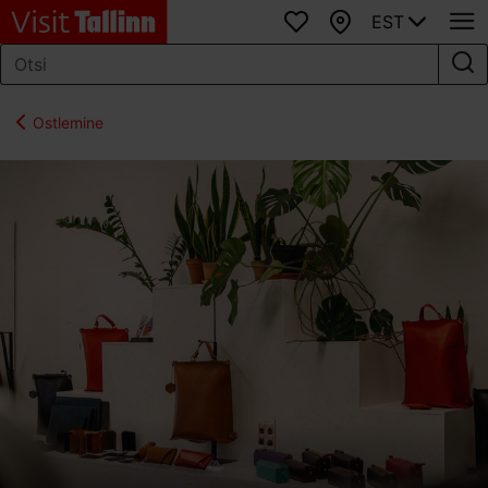
EST
Lemmikud
Kaart
Ostlemine