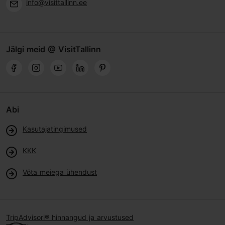
info@visittallinn.ee
Jälgi meid @ VisitTallinn
Abi
Kasutajatingimused
KKK
Võta meiega ühendust
TripAdvisori® hinnangud ja arvustused