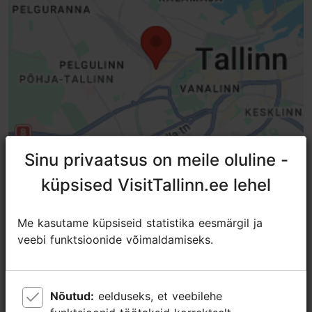
Sinu privaatsus on meile oluline -
Sinu privaatsus on meile oluline -
küpsised VisitTallinn.ee lehel
küpsised VisitTallinn.ee lehel
TripAdvisori® hinnangud ja
Me kasutame küpsiseid statistika eesmärgil ja
Me kasutame küpsiseid statistika eesmärgil ja
veebi funktsioonide võimaldamiseks.
veebi funktsioonide võimaldamiseks.
arvustused
tripadvisor rating 4.5 of 5
põhineb
2 hinnangul
Nõutud:
Nõutud:
eelduseks, et veebilehe
eelduseks, et veebilehe