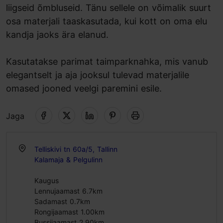
liigseid õmbluseid. Tänu sellele on võimalik suurt
osa materjali taaskasutada, kui kott on oma elu
kandja jaoks ära elanud.
Kasutatakse parimat taimparknahka, mis vanub
elegantselt ja aja jooksul tulevad materjalile
omased jooned veelgi paremini esile.
Jaga
Telliskivi tn 60a/5, Tallinn
Kalamaja & Pelgulinn
Kaugus
Lennujaamast 6.7km
Sadamast 0.7km
Rongijaamast 1.00km
Bussijaamast 2.90km