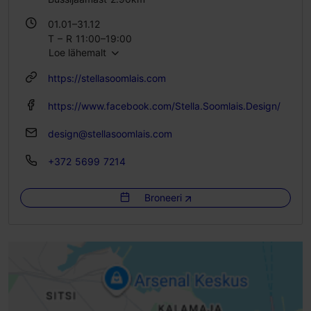
01.01–31.12
T – R 11:00–19:00
Loe lähemalt
L 11:00–17:00
https://stellasoomlais.com
https://www.facebook.com/Stella.Soomlais.Design/
design@stellasoomlais.com
+372 5699 7214
Broneeri