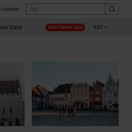
Uudised
linn Card
EST
Osta Tallinn Card