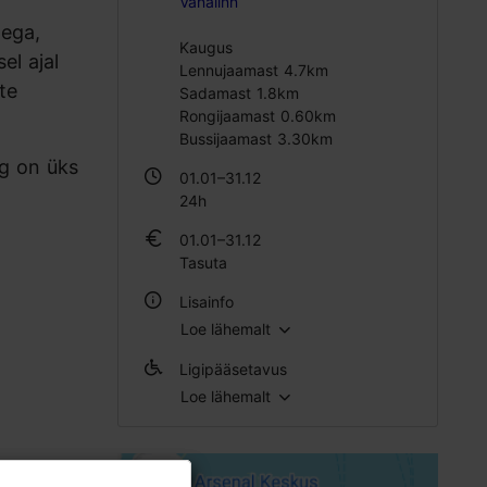
Vanalinn
tega,
Kaugus
el ajal
Lennujaamast 4.7km
te
Sadamast 1.8km
Rongijaamast 0.60km
Bussijaamast 3.30km
g on üks
01.01–31.12
24h
01.01–31.12
Tasuta
Lisainfo
Loe lähemalt
Õues
Ligipääsetavus
Loe lähemalt
Täielik ligipääsetavus ratastooliga
Täielik ligipääsetavus skuutriga