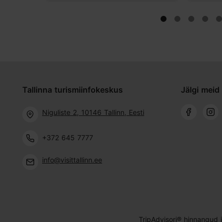
Tallinna turismiinfokeskus
Jälgi meid 
Niguliste 2, 10146 Tallinn, Eesti
+372 645 7777
info@visittallinn.ee
TripAdvisori® hinnangud 