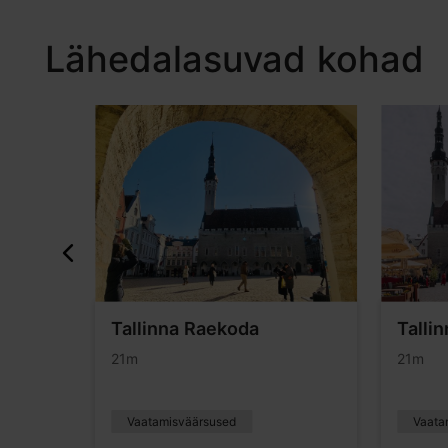
Lähedalasuvad kohad
Tallinna Raekoda
Talli
21m
21m
Vaatamisväärsused
Vaata