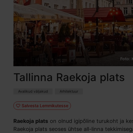
Foto: 
Tallinna Raekoja plats
Avalikud väljakud
Arhitektuur
Salvesta Lemmikutesse
Raekoja plats
on olnud igipõline turukoht ja ke
Raekoja plats seoses ühtse all-linna tekkimiseg