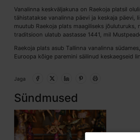
Vanalinna keskväljakuna on Raekoja platsil oluli
tähistatakse vanalinna päevi ja keskaja päevi, 
muutub Raekoja plats maagiliseks jõuluturuks, 
traditsioon ulatub aastasse 1441, mil Mustpead
Raekoja plats asub Tallinna vanalinna südame
Euroopa kõige paremini säilinud keskaegseid li
Jaga
Sündmused