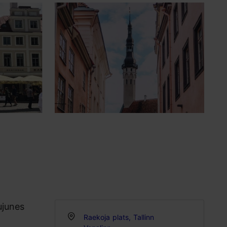
ujunes
Raekoja plats, Tallinn