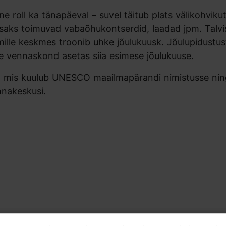
ne roll ka tänapäeval – suvel täitub plats välikohviku
lisaks toimuvad vabaõhukontserdid, laadad jpm. Talvis
mille keskmes troonib uhke jõulukuusk. Jõulupidustus
e vennaskond asetas siia esimese jõulukuuse.
s, mis kuulub UNESCO maailmapärandi nimistusse nin
nnakeskusi.