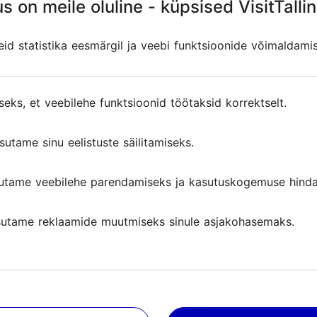
s on meile oluline - küpsised VisitTallin
s on meile oluline - küpsised VisitTallin
d statistika eesmärgil ja veebi funktsioonide võimaldami
d statistika eesmärgil ja veebi funktsioonide võimaldami
seks, et veebilehe funktsioonid töötaksid korrektselt.
seks, et veebilehe funktsioonid töötaksid korrektselt.
sutame sinu eelistuste säilitamiseks.
sutame sinu eelistuste säilitamiseks.
utame veebilehe parendamiseks ja kasutuskogemuse hinda
utame veebilehe parendamiseks ja kasutuskogemuse hinda
d ja arvustused
utame reklaamide muutmiseks sinule asjakohasemaks.
utame reklaamide muutmiseks sinule asjakohasemaks.
angul