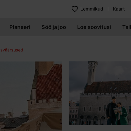
Lemmikud
Kaart
Planeeri
Söö ja joo
Loe soovitusi
Tal
isväärsused