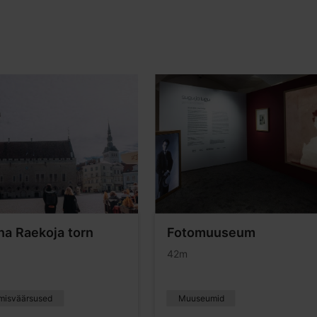
nna Raekoja torn
Fotomuuseum
42m
misväärsused
Muuseumid