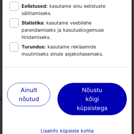
Eelistused:
Eelistused:
kasutame sinu eelistuste
kasutame sinu eelistuste
Näitus
Näitus
säilitamiseks.
säilitamiseks.
Statistika:
Statistika:
kasutame veebilehe
kasutame veebilehe
parendamiseks ja kasutuskogemuse
parendamiseks ja kasutuskogemuse
hindamiseks.
hindamiseks.
TripAdvisori® hinnangud ja
Turundus:
Turundus:
kasutame reklaamide
kasutame reklaamide
muutmiseks sinule asjakohasemaks.
muutmiseks sinule asjakohasemaks.
arvustused
tripadvisor rating 4.0 of 5
põhineb
67 hinnangul
cafe - not!
Ainult
Ainult
Nõustu
Nõustu
nõutud
nõutud
kõigi
kõigi
tripadvisor rating 1 of 5
küpsistega
küpsistega
veebruar 13, 2026
autor:
Global815166
food in cafe is terrible! Avoid!
Lisainfo küpsiste kohta
Lisainfo küpsiste kohta