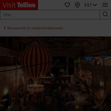
EST
Lemmikud
Kaart
Muuseumid ja vaatamisväärsused