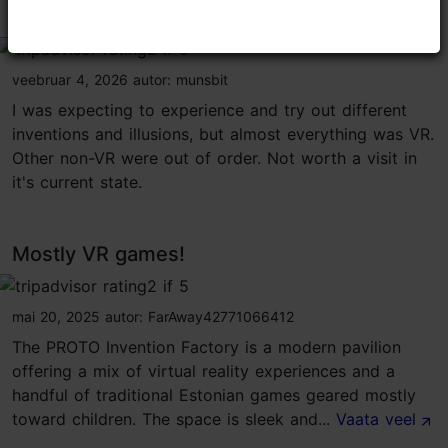
Barely any real experiences
tripadvisor rating 2 of 5
veebruar 4, 2026
autor:
munsbit
I was expecting to experience and try out different
inventions and illusions, but almost everything was VR.
Other non-VR were out of order. Not worth a visit in
it's current state.
Mostly VR games!
tripadvisor rating 2 of 5
mai 20, 2025
autor:
FarAway42771066412
The PROTO Invention Factory is a modern pavilion
offering a mix of virtual reality experiences and a
handful of traditional Estonian games geared mostly
toward children. The space is sleek and...
Vaata veel