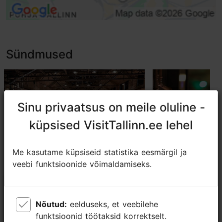
Sündmused
Sinu privaatsus on meile oluline -
Sinu privaatsus on meile oluline -
küpsised VisitTallinn.ee lehel
küpsised VisitTallinn.ee lehel
Me kasutame küpsiseid statistika eesmärgil ja
Me kasutame küpsiseid statistika eesmärgil ja
veebi funktsioonide võimaldamiseks.
veebi funktsioonide võimaldamiseks.
Robootikapäevad PROTOs
Isadepäev P
19.09.2026 - 04.10.2026
08.11.2026
Nõutud:
Nõutud:
eelduseks, et veebilehe
eelduseks, et veebilehe
funktsioonid töötaksid korrektselt.
funktsioonid töötaksid korrektselt.