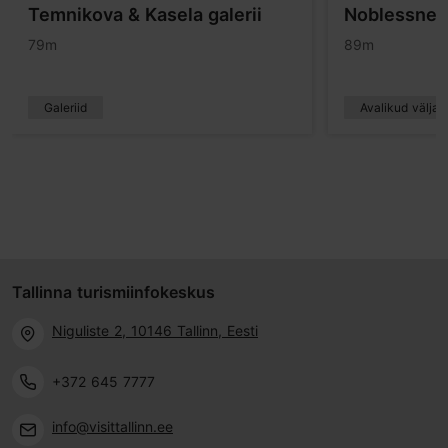
Temnikova & Kasela galerii
Noblessner
79m
89m
Galeriid
Avalikud välja
Tallinna turismiinfokeskus
Niguliste 2, 10146 Tallinn, Eesti
+372 645 7777
info@visittallinn.ee