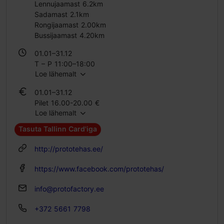
Lennujaamast 6.2km
Sadamast 2.1km
Rongijaamast 2.00km
Bussijaamast 4.20km
01.01–31.12
T – P 11:00–18:00
Loe lähemalt
01.01–31.12
Pilet 16.00-20.00 €
Loe lähemalt
Õpilase pilet 11.00 €
Perepilet 35.00-40.00 €
Tasuta Tallinn Card'iga
http://prototehas.ee/
https://www.facebook.com/prototehas/
info@protofactory.ee
+372 5661 7798