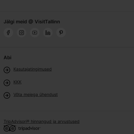
Jälgi meid @ VisitTallinn
Abi
Kasutajatingimused
KKK
Võta meiega ühendust
TripAdvisori® hinnangud ja arvustused